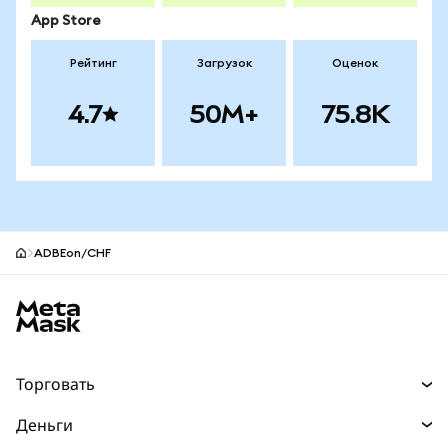
App Store
Рейтинг
Загрузок
Оценок
4.7
50M+
75.8K
ADBEon/CHF
Нижний колонтитул сайта MetaMask
Торговать
Торговля
Деньги
Swaps
Покупайте