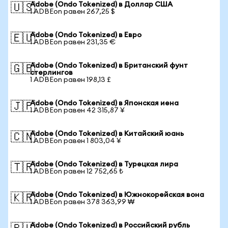
Adobe (Ondo Tokenized) в Доллар США
🇺🇸
1 ADBEon равен 267,25 $
Adobe (Ondo Tokenized) в Евро
🇪🇺
1 ADBEon равен 231,35 €
Adobe (Ondo Tokenized) в Британский фунт
🇬🇧
стерлингов
1 ADBEon равен 198,13 £
Adobe (Ondo Tokenized) в Японская иена
🇯🇵
1 ADBEon равен 42 315,87 ¥
Adobe (Ondo Tokenized) в Китайский юань
🇨🇳
1 ADBEon равен 1 803,04 ¥
Adobe (Ondo Tokenized) в Турецкая лира
🇹🇷
1 ADBEon равен 12 752,65 ₺
Adobe (Ondo Tokenized) в Южнокорейская вона
🇰🇷
1 ADBEon равен 378 363,99 ₩
Adobe (Ondo Tokenized) в Российский рубль