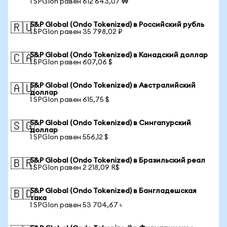
1 SPGIon равен 612 643,07 ₩
S&P Global (Ondo Tokenized) в Российский рубль
🇷🇺
1 SPGIon равен 35 798,02 ₽
S&P Global (Ondo Tokenized) в Канадский доллар
🇨🇦
1 SPGIon равен 607,06 $
S&P Global (Ondo Tokenized) в Австралийский
🇦🇺
доллар
1 SPGIon равен 615,75 $
S&P Global (Ondo Tokenized) в Сингапурский
🇸🇬
доллар
1 SPGIon равен 556,12 $
S&P Global (Ondo Tokenized) в Бразильский реал
🇧🇷
1 SPGIon равен 2 218,09 R$
S&P Global (Ondo Tokenized) в Бангладешская
🇧🇩
така
1 SPGIon равен 53 704,67 ৳