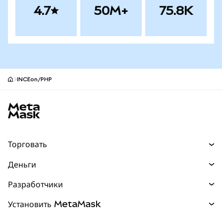
4.7
50M+
75.8K
INCEon/PHP
Нижний колонтитул сайта MetaMask
Торговать
Торговля
Деньги
Swaps
Покупайте
Разработчики
Прогнозы
НОВИНКА
Карта
Документация для разработчиков
Установить MetaMask
Перпы
НОВИНКА
mUSD
НОВИНКА
Инфопанель
Защита транзакций