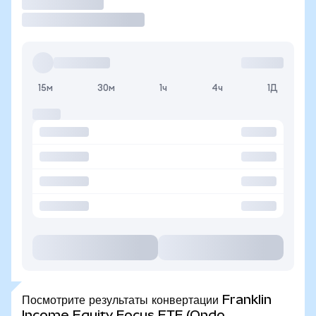
Торговать
15м
30м
1ч
4ч
1Д
Посмотрите результаты конвертации Franklin
Income Equity Focus ETF (Ondo