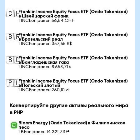
Franklin Income Equity Focus ETF (Ondo Tokenized)
🇨🇭
в Швейцарский франк
1 INCEon равен 56,54 CHF
Franklin Income Equity Focus ETF (Ondo Tokenized)
🇧🇷
в Бразильский реал
1 INCEon равен 357,55 R$
Franklin Income Equity Focus ETF (Ondo Tokenized)
🇧🇩
в Бангладешская така
1 INCEon равен 8 658,71 ৳
Franklin Income Equity Focus ETF (Ondo Tokenized)
🇵🇱
в Польский злотый
1 INCEon равен 260,10 zł
Конвертируйте другие активы реального мира
в PHP
Bloom Energy (Ondo Tokenized) в Филиппинское
песо
1 BEon равен 14 321,73 ₱