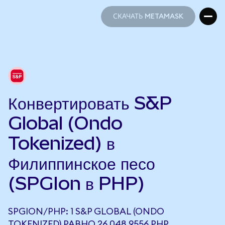
СКАЧАТЬ METAMASK
СКАЧАТЬ METAMASK
Конвертировать S&P
Global (Ondo
Tokenized) в
Филиппинское песо
(SPGIon в PHP)
SPGION/PHP: 1 S&P GLOBAL (ONDO
TOKENIZED) РАВНО 26 048,9556 PHP