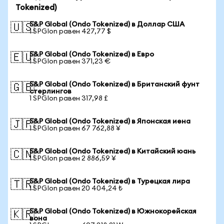
Tokenized)
S&P Global (Ondo Tokenized) в Доллар США
🇺🇸
1 SPGIon равен 427,77 $
S&P Global (Ondo Tokenized) в Евро
🇪🇺
1 SPGIon равен 371,23 €
S&P Global (Ondo Tokenized) в Британский фунт
🇬🇧
стерлингов
1 SPGIon равен 317,98 £
S&P Global (Ondo Tokenized) в Японская иена
🇯🇵
1 SPGIon равен 67 762,88 ¥
S&P Global (Ondo Tokenized) в Китайский юань
🇨🇳
1 SPGIon равен 2 886,59 ¥
S&P Global (Ondo Tokenized) в Турецкая лира
🇹🇷
1 SPGIon равен 20 404,24 ₺
S&P Global (Ondo Tokenized) в Южнокорейская
🇰🇷
вона