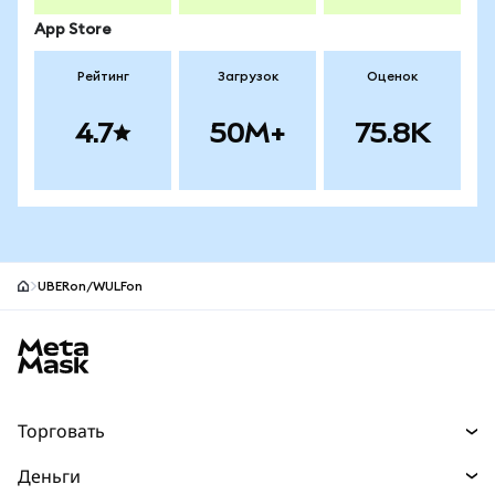
App Store
Рейтинг
Загрузок
Оценок
4.7
50M+
75.8K
UBERon/WULFon
Нижний колонтитул сайта MetaMask
Торговать
Торговля
Деньги
Swaps