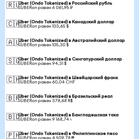
Uber (Ondo Tokenized) в Российский рубль
🇷🇺
1 UBERon равен 6 061,95 ₽
Uber (Ondo Tokenized) в Канадский доллар
🇨🇦
1 UBERon равен 103,65 $
Uber (Ondo Tokenized) в Австралийский доллар
🇦🇺
1 UBERon равен 105,30 $
Uber (Ondo Tokenized) в Сингапурский доллар
🇸🇬
1 UBERon равен 94,31 $
Uber (Ondo Tokenized) в Швейцарский франк
🇨🇭
1 UBERon равен 60,04 CHF
Uber (Ondo Tokenized) в Бразильский реал
🇧🇷
1 UBERon равен 378,68 R$
Uber (Ondo Tokenized) в Бангладешская така
🇧🇩
1 UBERon равен 9 168,74 ৳
Uber (Ondo Tokenized) в Филиппинское песо
🇵🇭
1 UBERon равен 4 509,78 ₱