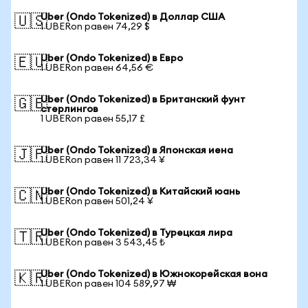
Uber (Ondo Tokenized) в Доллар США
🇺🇸
1 UBERon равен 74,29 $
Uber (Ondo Tokenized) в Евро
🇪🇺
1 UBERon равен 64,56 €
Uber (Ondo Tokenized) в Британский фунт
🇬🇧
стерлингов
1 UBERon равен 55,17 £
Uber (Ondo Tokenized) в Японская иена
🇯🇵
1 UBERon равен 11 723,34 ¥
Uber (Ondo Tokenized) в Китайский юань
🇨🇳
1 UBERon равен 501,24 ¥
Uber (Ondo Tokenized) в Турецкая лира
🇹🇷
1 UBERon равен 3 543,45 ₺
Uber (Ondo Tokenized) в Южнокорейская вона
🇰🇷
1 UBERon равен 104 589,97 ₩