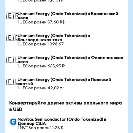
1 UECon равен 9,13 CHF
Uranium Energy (Ondo Tokenized) в Бразильский
🇧🇷
реал
1 UECon равен 57,60 R$
Uranium Energy (Ondo Tokenized) в
🇧🇩
Бангладешская така
1 UECon равен 1 398,67 ৳
Uranium Energy (Ondo Tokenized) в Филиппинское
🇵🇭
песо
1 UECon равен 685,95 ₱
Uranium Energy (Ondo Tokenized) в Польский
🇵🇱
злотый
1 UECon равен 42,02 zł
Конвертируйте другие активы реального мира
в USD
Navitas Semiconductor (Ondo Tokenized) в
Доллар США
1 NVTSon равен 12,23 $