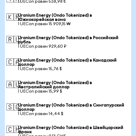
1 UECon равен 538,98 ₺
Uranium Energy (Ondo Tokenized) в
🇰🇷
Южнокорейская вона
1 UECon равен 15 909,15 ₩
Uranium Energy (Ondo Tokenized) в Российский
🇷🇺
рубль
1 UECon равен 929,60 ₽
Uranium Energy (Ondo Tokenized) в Канадский
🇨🇦
доллар
1 UECon равен 15,76 $
Uranium Energy (Ondo Tokenized) в
🇦🇺
Австралийский доллар
1 UECon равен 15,99 $
Uranium Energy (Ondo Tokenized) в Сингапурский
🇸🇬
доллар
1 UECon равен 14,44 $
Uranium Energy (Ondo Tokenized) в Швейцарский
🇨🇭
франк