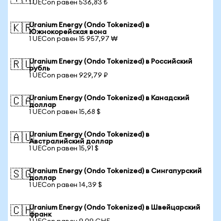
1 UECon равен 536,83 ₺
Uranium Energy (Ondo Tokenized) в
🇰🇷
Южнокорейская вона
1 UECon равен 15 957,97 ₩
Uranium Energy (Ondo Tokenized) в Российский
🇷🇺
рубль
1 UECon равен 929,79 ₽
Uranium Energy (Ondo Tokenized) в Канадский
🇨🇦
доллар
1 UECon равен 15,68 $
Uranium Energy (Ondo Tokenized) в
🇦🇺
Австралийский доллар
1 UECon равен 15,91 $
Uranium Energy (Ondo Tokenized) в Сингапурский
🇸🇬
доллар
1 UECon равен 14,39 $
Uranium Energy (Ondo Tokenized) в Швейцарский
🇨🇭
франк