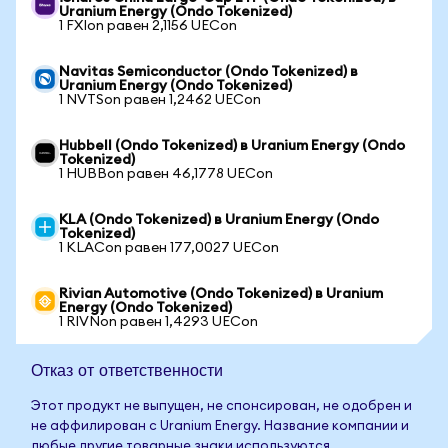
Uranium Energy (Ondo Tokenized)
1 FXIon равен 2,1156 UECon
Navitas Semiconductor (Ondo Tokenized) в
Uranium Energy (Ondo Tokenized)
1 NVTSon равен 1,2462 UECon
Hubbell (Ondo Tokenized) в Uranium Energy (Ondo
Tokenized)
1 HUBBon равен 46,1778 UECon
KLA (Ondo Tokenized) в Uranium Energy (Ondo
Tokenized)
1 KLACon равен 177,0027 UECon
Rivian Automotive (Ondo Tokenized) в Uranium
Energy (Ondo Tokenized)
1 RIVNon равен 1,4293 UECon
Отказ от ответственности
Этот продукт не выпущен, не спонсирован, не одобрен и
не аффилирован с Uranium Energy. Название компании и
любые другие товарные знаки используются