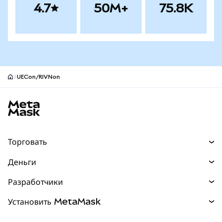
4.7
50M+
75.8K
UECon/RIVNon
Нижний колонтитул сайта MetaMask
Торговать
Торговля
Деньги
Swaps
Покупайте
Разработчики
Прогнозы
НОВИНКА
Карта
Документация для разработчиков
Установить MetaMask
Перпы
НОВИНКА
mUSD
НОВИНКА
Инфопанель
Защита транзакций