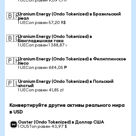
1 UECon равен 9,09 CHF
Uranium Energy (Ondo Tokenized) в Бразильский
🇧🇷
реал
1 UECon равен 57,20 R$
Uranium Energy (Ondo Tokenized) в
🇧🇩
Бангладешская така
1 UECon равен 1 388,87 ৳
Uranium Energy (Ondo Tokenized) в Филиппинское
🇵🇭
песо
1 UECon равен 684,05 ₱
Uranium Energy (Ondo Tokenized) в Польский
🇵🇱
злотый
1 UECon равен 41,85 zł
Конвертируйте другие активы реального мира
в USD
Ouster (Ondo Tokenized) в Доллар США
1 OUSTon равен 43,97 $