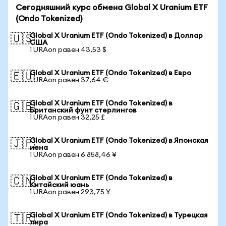
Сегодняшний курс обмена Global X Uranium ETF
(Ondo Tokenized)
Global X Uranium ETF (Ondo Tokenized) в Доллар
🇺🇸
США
1 URAon равен 43,53 $
Global X Uranium ETF (Ondo Tokenized) в Евро
🇪🇺
1 URAon равен 37,64 €
Global X Uranium ETF (Ondo Tokenized) в
🇬🇧
Британский фунт стерлингов
1 URAon равен 32,25 £
Global X Uranium ETF (Ondo Tokenized) в Японская
🇯🇵
иена
1 URAon равен 6 858,46 ¥
Global X Uranium ETF (Ondo Tokenized) в
🇨🇳
Китайский юань
1 URAon равен 293,75 ¥
Global X Uranium ETF (Ondo Tokenized) в Турецкая
🇹🇷
лира