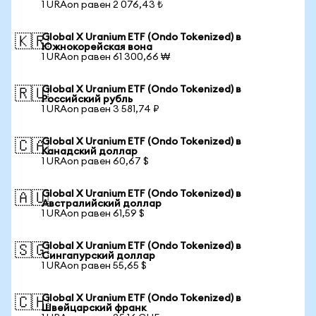
1 URAon равен 2 076,43 ₺
Global X Uranium ETF (Ondo Tokenized) в
🇰🇷
Южнокорейская вона
1 URAon равен 61 300,66 ₩
Global X Uranium ETF (Ondo Tokenized) в
🇷🇺
Российский рубль
1 URAon равен 3 581,74 ₽
Global X Uranium ETF (Ondo Tokenized) в
🇨🇦
Канадский доллар
1 URAon равен 60,67 $
Global X Uranium ETF (Ondo Tokenized) в
🇦🇺
Австралийский доллар
1 URAon равен 61,59 $
Global X Uranium ETF (Ondo Tokenized) в
🇸🇬
Сингапурский доллар
1 URAon равен 55,65 $
Global X Uranium ETF (Ondo Tokenized) в
🇨🇭
Швейцарский франк