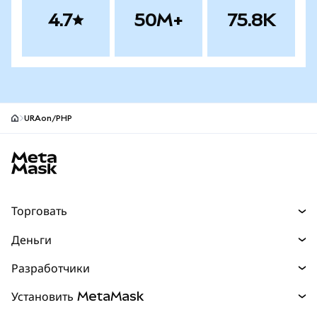
4.7
50M+
75.8K
URAon/PHP
Нижний колонтитул сайта MetaMask
Торговать
Торговля
Деньги
Swaps
Покупайте
Разработчики
Прогнозы
НОВИНКА
Карта
Документация для разработчиков
Установить MetaMask
Перпы
НОВИНКА
mUSD
НОВИНКА
Инфопанель
Защита транзакций