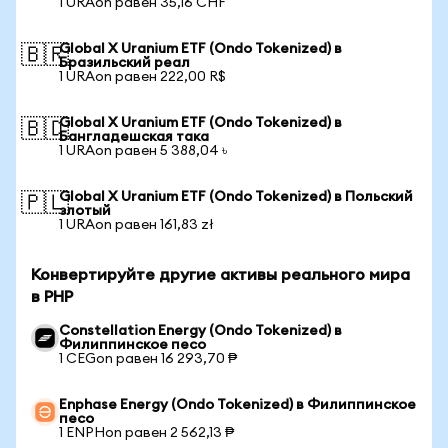
1 URAon равен 35,16 CHF
Global X Uranium ETF (Ondo Tokenized) в
🇧🇷
Бразильский реал
1 URAon равен 222,00 R$
Global X Uranium ETF (Ondo Tokenized) в
🇧🇩
Бангладешская така
1 URAon равен 5 388,04 ৳
Global X Uranium ETF (Ondo Tokenized) в Польский
🇵🇱
злотый
1 URAon равен 161,83 zł
Конвертируйте другие активы реального мира
в PHP
Constellation Energy (Ondo Tokenized) в
Филиппинское песо
1 CEGon равен 16 293,70 ₱
Enphase Energy (Ondo Tokenized) в Филиппинское
песо
1 ENPHon равен 2 562,13 ₱