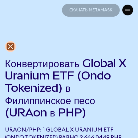
СКАЧАТЬ METAMASK
СКАЧАТЬ METAMASK
Конвертировать Global X
Uranium ETF (Ondo
Tokenized) в
Филиппинское песо
(URAon в PHP)
URAON/PHP: 1 GLOBAL X URANIUM ETF
(ONDO TOKENIZED) РАВНО 2 646,0449 PHP