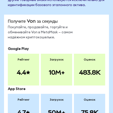
другие товарные знаки используются исключительно для
идентификации базового эталонного актива.
Получите Von за секунды
Покупайте, продавайте, торгуйте и
обменивайте Von в MetaMask — самом
надёжном криптокошельке.
Google Play
Рейтинг
Загрузок
Оценок
4.4
10M+
483.8K
App Store
Рейтинг
Загрузок
Оценок
4.7
50M+
75.8K