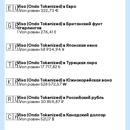
Visa (Ondo Tokenized) в Евро
🇪🇺
1 Von равен 322,73 €
Visa (Ondo Tokenized) в Британский фунт
🇬🇧
стерлингов
1 Von равен 276,41 £
Visa (Ondo Tokenized) в Японская иена
🇯🇵
1 Von равен 58 934,94 ¥
Visa (Ondo Tokenized) в Турецкая лира
🇹🇷
1 Von равен 17 717,82 ₺
Visa (Ondo Tokenized) в Южнокорейская вона
🇰🇷
1 Von равен 528 572,57 ₩
Visa (Ondo Tokenized) в Российский рубль
🇷🇺
1 Von равен 30 854,87 ₽
Visa (Ondo Tokenized) в Канадский доллар
🇨🇦
1 Von равен 521,17 $