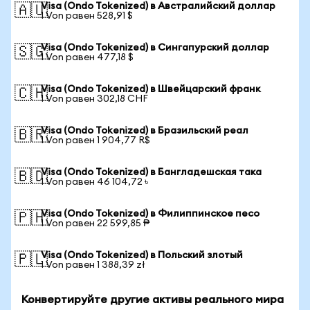
Visa (Ondo Tokenized) в Австралийский доллар
🇦🇺
1 Von равен 528,91 $
Visa (Ondo Tokenized) в Сингапурский доллар
🇸🇬
1 Von равен 477,18 $
Visa (Ondo Tokenized) в Швейцарский франк
🇨🇭
1 Von равен 302,18 CHF
Visa (Ondo Tokenized) в Бразильский реал
🇧🇷
1 Von равен 1 904,77 R$
Visa (Ondo Tokenized) в Бангладешская така
🇧🇩
1 Von равен 46 104,72 ৳
Visa (Ondo Tokenized) в Филиппинское песо
🇵🇭
1 Von равен 22 599,85 ₱
Visa (Ondo Tokenized) в Польский злотый
🇵🇱
1 Von равен 1 388,39 zł
Конвертируйте другие активы реального мира