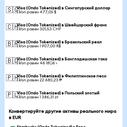
Visa (Ondo Tokenized) в Сингапурский доллар
🇸🇬
1 Von равен 477,05 $
Visa (Ondo Tokenized) в Швейцарский франк
🇨🇭
1 Von равен 301,53 CHF
Visa (Ondo Tokenized) в Бразильский реал
🇧🇷
1 Von равен 1 907,00 R$
Visa (Ondo Tokenized) в Бангладешская така
🇧🇩
1 Von равен 46 181,16 ৳
Visa (Ondo Tokenized) в Филиппинское песо
🇵🇭
1 Von равен 22 680,23 ₱
Visa (Ondo Tokenized) в Польский злотый
🇵🇱
1 Von равен 1 386,31 zł
Конвертируйте другие активы реального мира
в EUR