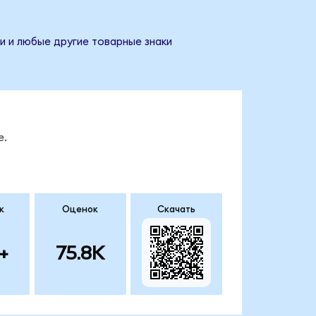
и и любые другие товарные знаки
е.
к
Оценок
Скачать
+
75.8K