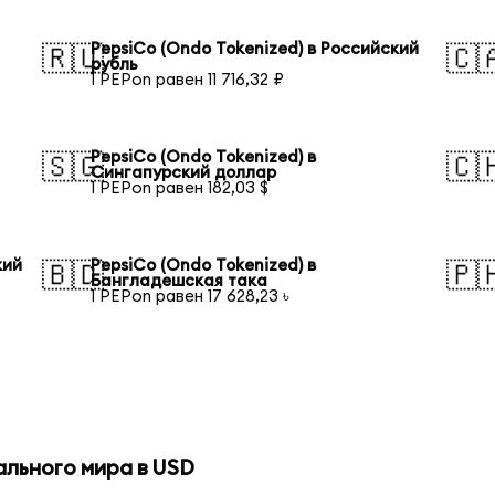
PepsiCo (Ondo Tokenized) в Российский
🇷🇺
🇨
рубль
1 PEPon равен 11 716,32 ₽
PepsiCo (Ondo Tokenized) в
🇸🇬
🇨
Сингапурский доллар
1 PEPon равен 182,03 $
кий
PepsiCo (Ondo Tokenized) в
🇧🇩
🇵
Бангладешская така
1 PEPon равен 17 628,23 ৳
ального мира в USD