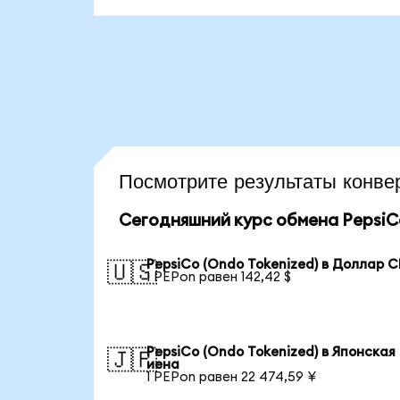
Посмотрите результаты кон
Сегодняшний курс обмена PepsiCo
PepsiCo (Ondo Tokenized) в Доллар 
🇺🇸
1 PEPon равен 142,42 $
PepsiCo (Ondo Tokenized) в Японская
🇯🇵
иена
1 PEPon равен 22 474,59 ¥