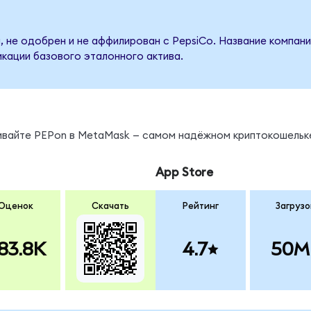
, не одобрен и не аффилирован с PepsiCo. Название компани
кации базового эталонного актива.
нивайте PEPon в MetaMask — самом надёжном криптокошельк
App Store
Оценок
Скачать
Рейтинг
Загрузо
83.8K
4.7
50M