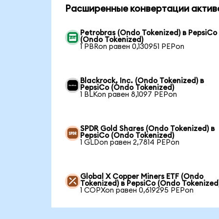
Расширенные конвертации актив
Petrobras (Ondo Tokenized) в PepsiCo
(Ondo Tokenized)
1 PBRon равен 0,130951 PEPon
Blackrock, Inc. (Ondo Tokenized) в
PepsiCo (Ondo Tokenized)
1 BLKon равен 8,1097 PEPon
SPDR Gold Shares (Ondo Tokenized) в
PepsiCo (Ondo Tokenized)
1 GLDon равен 2,7814 PEPon
Global X Copper Miners ETF (Ondo
Tokenized) в PepsiCo (Ondo Tokenized
1 COPXon равен 0,619295 PEPon