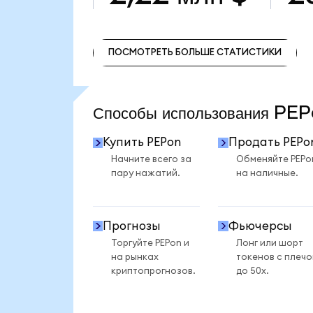
ПОСМОТРЕТЬ БОЛЬШЕ СТАТИСТИКИ
ПОСМОТРЕТЬ БОЛЬШЕ СТАТИСТИКИ
Способы использования P
Купить PEPon
Продать PEPo
Начните всего за
Обменяйте PEPo
пару нажатий.
на наличные.
Прогнозы
Фьючерсы
Торгуйте PEPon и
Лонг или шорт
на рынках
токенов с плеч
криптопрогнозов.
до 50x.