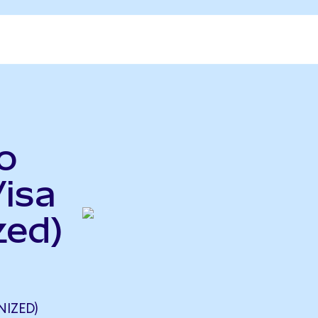
o
Visa
zed)
)
IZED)