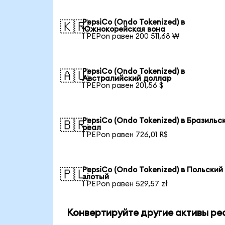
PepsiCo (Ondo Tokenized) в
🇰🇷
Южнокорейская вона
1 PEPon равен 200 511,68 ₩
PepsiCo (Ondo Tokenized) в
🇦🇺
Австралийский доллар
1 PEPon равен 201,56 $
PepsiCo (Ondo Tokenized) в Бразильс
🇧🇷
реал
1 PEPon равен 726,01 R$
PepsiCo (Ondo Tokenized) в Польский
🇵🇱
злотый
1 PEPon равен 529,57 zł
Конвертируйте другие активы ре