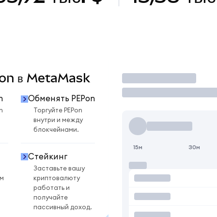
EPon в MetaMask
Торговать
n
Обменять PEPon
n
Торгуйте PEPon
внутри и между
блокчейнами.
15м
30м
Стейкинг
Заставьте вашу
ом
криптовалюту
работать и
получайте
пассивный доход.