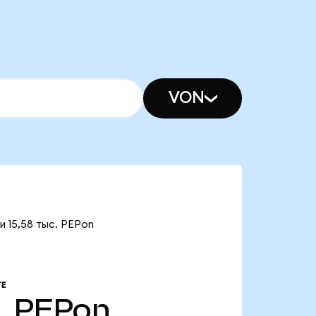
VON
и 15,58 тыс. PEPon
Е
.
PEPon