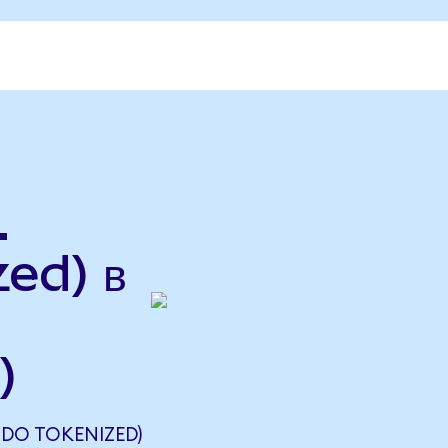
.
ed) в
)
NDO TOKENIZED)