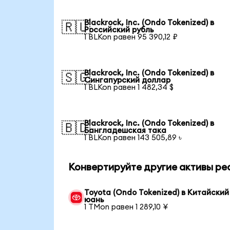
Blackrock, Inc. (Ondo Tokenized) в
🇷🇺
Российский рубль
1 BLKon равен 95 390,12 ₽
Blackrock, Inc. (Ondo Tokenized) в
🇸🇬
Сингапурский доллар
1 BLKon равен 1 482,34 $
Blackrock, Inc. (Ondo Tokenized) в
🇧🇩
Бангладешская така
1 BLKon равен 143 505,89 ৳
Конвертируйте другие активы ре
Toyota (Ondo Tokenized) в Китайский
юань
1 TMon равен 1 289,10 ¥