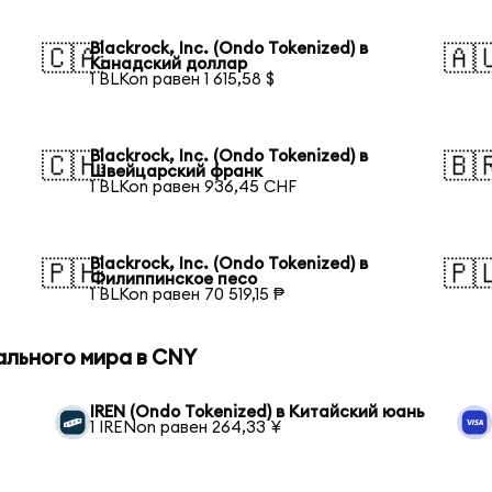
Blackrock, Inc. (Ondo Tokenized) в
🇨🇦
🇦
Канадский доллар
1 BLKon равен 1 615,58 $
Blackrock, Inc. (Ondo Tokenized) в
🇨🇭
🇧
Швейцарский франк
1 BLKon равен 936,45 CHF
Blackrock, Inc. (Ondo Tokenized) в
🇵🇭
🇵
Филиппинское песо
1 BLKon равен 70 519,15 ₱
ального мира в CNY
IREN (Ondo Tokenized) в Китайский юань
1 IRENon равен 264,33 ¥