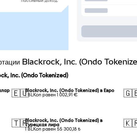
пассивный доход.
ертации Blackrock, Inc. (Ondo Tokeniz
k, Inc. (Ondo Tokenized)
оллар
Blackrock, Inc. (Ondo Tokenized) в Евро
🇪🇺
🇬
1 BLKon равен 1 002,91 €
Blackrock, Inc. (Ondo Tokenized) в
🇹🇷
🇰
Турецкая лира
1 BLKon равен 55 300,18 ₺