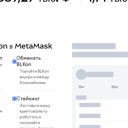
Kon в MetaMask
Торговать
n
Обменять
BLKon
n
Торгуйте BLKon
внутри и между
блокчейнами.
15м
30м
Стейкинг
Заставьте вашу
ом
криптовалюту
работать и
получайте