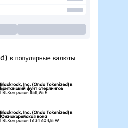
ed) в популярные валюты
Blackrock, Inc. (Ondo Tokenized) в

Британский фунт стерлингов
1 BLKon равен 858,95 £
Blackrock, Inc. (Ondo Tokenized) в

Южнокорейская вона
1 BLKon равен 1 634 604,18 ₩