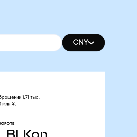
CNY
бращении 1,71 тыс.
 млн ¥.
БОРОТЕ
.
BLKon