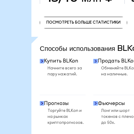
ПОСМОТРЕТЬ БОЛЬШЕ СТАТИСТИКИ
ПОСМОТРЕТЬ БОЛЬШЕ СТАТИСТИКИ
Способы использования BL
Купить BLKon
Продать BLKo
Начните всего за
Обменяйте BLKo
пару нажатий.
на наличные.
Прогнозы
Фьючерсы
Торгуйте BLKon и
Лонг или шорт
на рынках
токенов с плеч
криптопрогнозов.
до 50x.