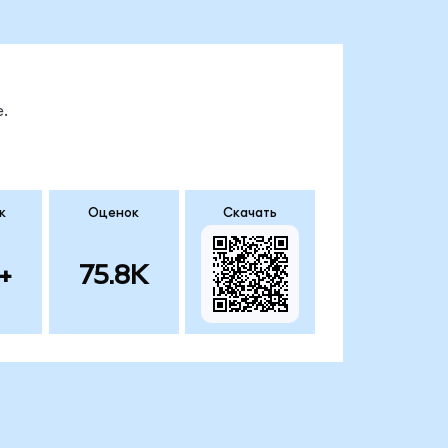
.
к
Оценок
Скачать
+
75.8K