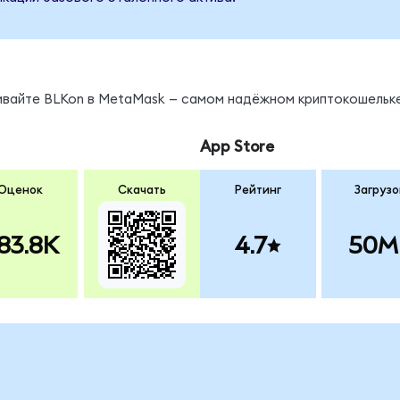
нивайте BLKon в MetaMask — самом надёжном криптокошельке
App Store
Оценок
Скачать
Рейтинг
Загрузо
83.8K
4.7
50M