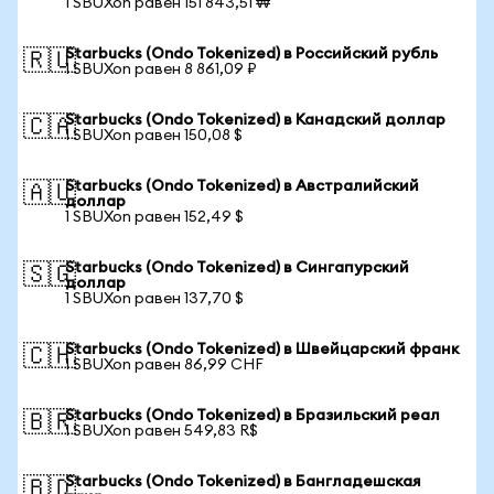
1 SBUXon равен 151 843,51 ₩
Starbucks (Ondo Tokenized) в Российский рубль
🇷🇺
1 SBUXon равен 8 861,09 ₽
Starbucks (Ondo Tokenized) в Канадский доллар
🇨🇦
1 SBUXon равен 150,08 $
Starbucks (Ondo Tokenized) в Австралийский
🇦🇺
доллар
1 SBUXon равен 152,49 $
Starbucks (Ondo Tokenized) в Сингапурский
🇸🇬
доллар
1 SBUXon равен 137,70 $
Starbucks (Ondo Tokenized) в Швейцарский франк
🇨🇭
1 SBUXon равен 86,99 CHF
Starbucks (Ondo Tokenized) в Бразильский реал
🇧🇷
1 SBUXon равен 549,83 R$
Starbucks (Ondo Tokenized) в Бангладешская
🇧🇩