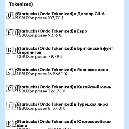
Tokenized)
Starbucks (Ondo Tokenized) в Доллар США
🇺🇸
1 SBUXon равен 107,70 $
Starbucks (Ondo Tokenized) в Евро
🇪🇺
1 SBUXon равен 93,16 €
Starbucks (Ondo Tokenized) в Британский фунт
🇬🇧
стерлингов
1 SBUXon равен 79,79 £
Starbucks (Ondo Tokenized) в Японская иена
🇯🇵
1 SBUXon равен 16 966,11 ¥
Starbucks (Ondo Tokenized) в Китайский юань
🇨🇳
1 SBUXon равен 726,78 ¥
Starbucks (Ondo Tokenized) в Турецкая лира
🇹🇷
1 SBUXon равен 5 137,01 ₺
Starbucks (Ondo Tokenized) в Южнокорейская
🇰🇷
вона