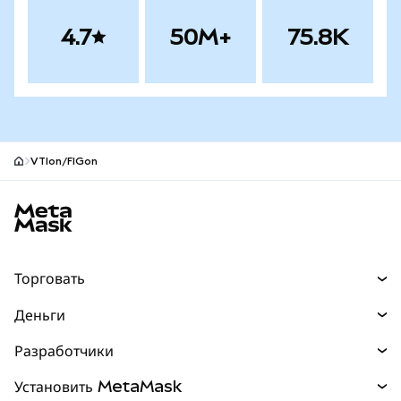
4.7
50M+
75.8K
VTIon/FIGon
Нижний колонтитул сайта MetaMask
Торговать
Торговля
Деньги
Swaps
Покупайте
Разработчики
Прогнозы
НОВИНКА
Карта
Документация для разработчиков
Установить MetaMask
Перпы
НОВИНКА
mUSD
НОВИНКА