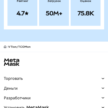
Рейтинг
Загрузок
Оценок
4.7
50M+
75.8K
VTIon/TCOMon
Нижний колонтитул сайта MetaMask
Торговать
Торговля
Деньги
Swaps
Покупайте
Разработчики
Прогнозы
НОВИНКА
Карта
Документация для разработчиков
Установить MetaMask