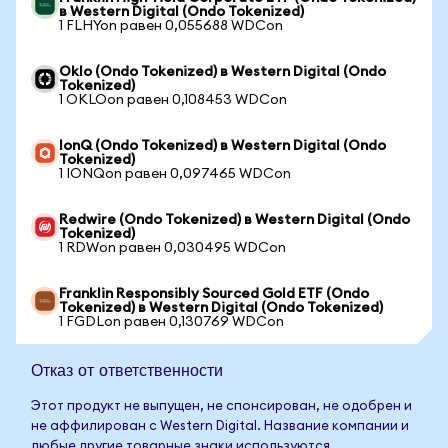
в Western Digital (Ondo Tokenized)
1 FLHYon равен 0,055688 WDCon
Oklo (Ondo Tokenized) в Western Digital (Ondo
Tokenized)
1 OKLOon равен 0,108453 WDCon
IonQ (Ondo Tokenized) в Western Digital (Ondo
Tokenized)
1 IONQon равен 0,097465 WDCon
Redwire (Ondo Tokenized) в Western Digital (Ondo
Tokenized)
1 RDWon равен 0,030495 WDCon
Franklin Responsibly Sourced Gold ETF (Ondo
Tokenized) в Western Digital (Ondo Tokenized)
1 FGDLon равен 0,130769 WDCon
Отказ от ответственности
Этот продукт не выпущен, не спонсирован, не одобрен и
не аффилирован с Western Digital. Название компании и
любые другие товарные знаки используются