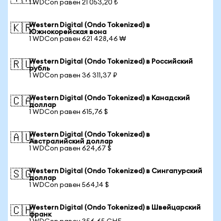
1 WDCon равен 21 053,20 ₺
Western Digital (Ondo Tokenized) в
🇰🇷
Южнокорейская вона
1 WDCon равен 621 428,46 ₩
Western Digital (Ondo Tokenized) в Российский
🇷🇺
рубль
1 WDCon равен 36 311,37 ₽
Western Digital (Ondo Tokenized) в Канадский
🇨🇦
доллар
1 WDCon равен 615,76 $
Western Digital (Ondo Tokenized) в
🇦🇺
Австралийский доллар
1 WDCon равен 624,67 $
Western Digital (Ondo Tokenized) в Сингапурский
🇸🇬
доллар
1 WDCon равен 564,14 $
Western Digital (Ondo Tokenized) в Швейцарский
🇨🇭
франк