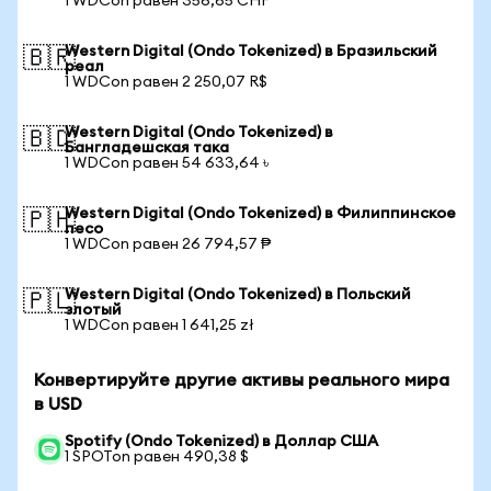
1 WDCon равен 356,65 CHF
Western Digital (Ondo Tokenized) в Бразильский
🇧🇷
реал
1 WDCon равен 2 250,07 R$
Western Digital (Ondo Tokenized) в
🇧🇩
Бангладешская така
1 WDCon равен 54 633,64 ৳
Western Digital (Ondo Tokenized) в Филиппинское
🇵🇭
песо
1 WDCon равен 26 794,57 ₱
Western Digital (Ondo Tokenized) в Польский
🇵🇱
злотый
1 WDCon равен 1 641,25 zł
Конвертируйте другие активы реального мира
в USD
Spotify (Ondo Tokenized) в Доллар США
1 SPOTon равен 490,38 $