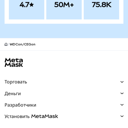
4.7
50M+
75.8K
WDCon/CEGon
Нижний колонтитул сайта MetaMask
Торговать
Торговля
Деньги
Swaps
Покупайте
Разработчики
Прогнозы
НОВИНКА
Карта
Документация для разработчиков
Установить MetaMask
Перпы
НОВИНКА
mUSD
НОВИНКА
Инфопанель
Защита транзакций