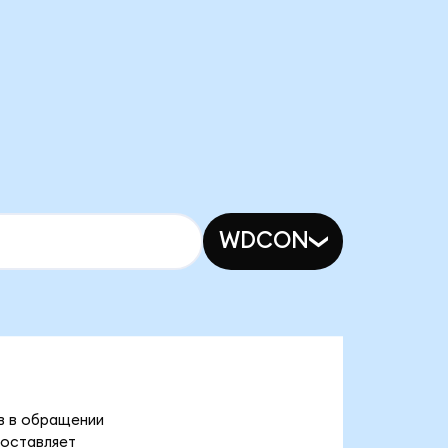
WDCON
ов в обращении
составляет