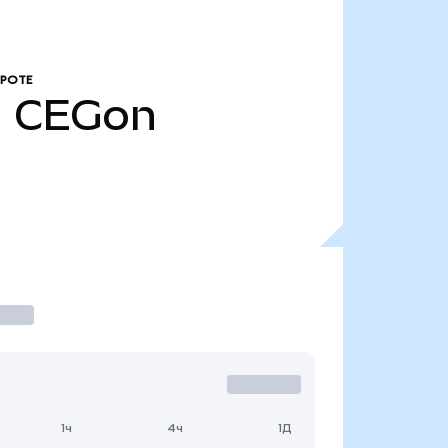
РОТЕ
.
CEGon
1ч
4ч
1Д