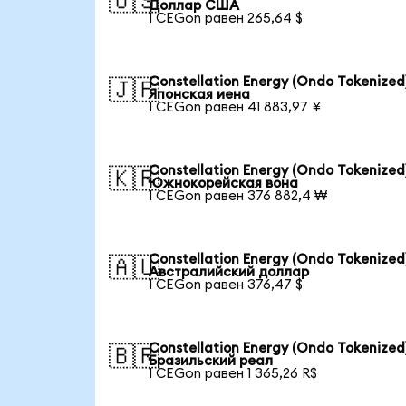
🇺🇸
Доллар США
1 CEGon равен 265,64 $
Constellation Energy (Ondo Tokenized)
🇯🇵
Японская иена
1 CEGon равен 41 883,97 ¥
Constellation Energy (Ondo Tokenized)
🇰🇷
Южнокорейская вона
1 CEGon равен 376 882,4 ₩
Constellation Energy (Ondo Tokenized)
🇦🇺
Австралийский доллар
1 CEGon равен 376,47 $
Constellation Energy (Ondo Tokenized)
🇧🇷
Бразильский реал
1 CEGon равен 1 365,26 R$