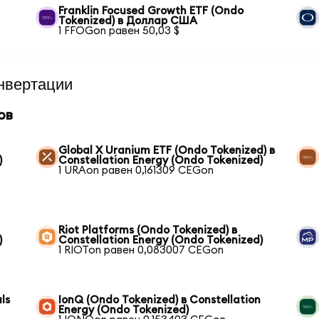
Franklin Focused Growth ETF (Ondo
Tokenized) в Доллар США
1 FFOGon равен 50,03 $
нвертации
ов
Global X Uranium ETF (Ondo Tokenized) в
)
Constellation Energy (Ondo Tokenized)
1 URAon равен 0,161309 CEGon
Riot Platforms (Ondo Tokenized) в
)
Constellation Energy (Ondo Tokenized)
1 RIOTon равен 0,083007 CEGon
ls
IonQ (Ondo Tokenized) в Constellation
Energy (Ondo Tokenized)