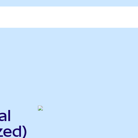
al
zed)