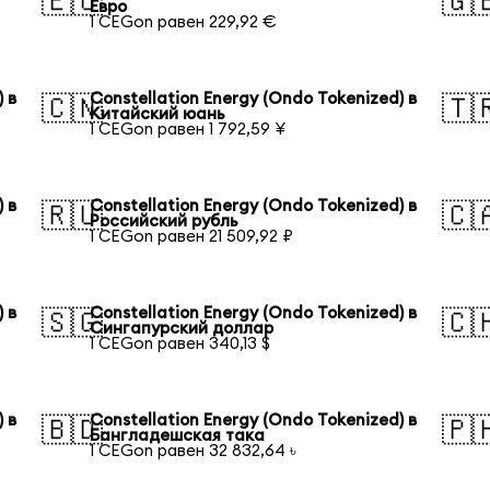
🇪🇺
🇬
Евро
1 CEGon равен 229,92 €
 в
Constellation Energy (Ondo Tokenized) в
🇨🇳
🇹
Китайский юань
1 CEGon равен 1 792,59 ¥
 в
Constellation Energy (Ondo Tokenized) в
🇷🇺
🇨
Российский рубль
1 CEGon равен 21 509,92 ₽
 в
Constellation Energy (Ondo Tokenized) в
🇸🇬
🇨
Сингапурский доллар
1 CEGon равен 340,13 $
 в
Constellation Energy (Ondo Tokenized) в
🇧🇩
🇵
Бангладешская така
1 CEGon равен 32 832,64 ৳