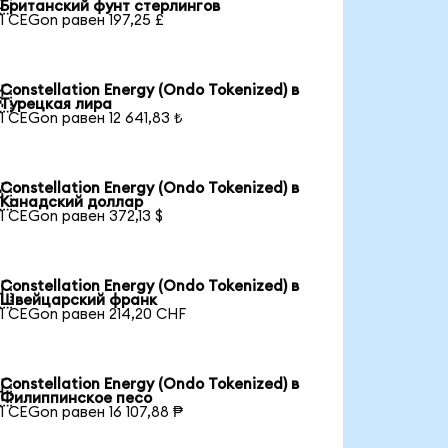

Британский фунт стерлингов
1 CEGon равен 197,25 £
Constellation Energy (Ondo Tokenized) в

Турецкая лира
1 CEGon равен 12 641,83 ₺
Constellation Energy (Ondo Tokenized) в

Канадский доллар
1 CEGon равен 372,13 $
Constellation Energy (Ondo Tokenized) в

Швейцарский франк
1 CEGon равен 214,20 CHF
Constellation Energy (Ondo Tokenized) в

Филиппинское песо
1 CEGon равен 16 107,88 ₱