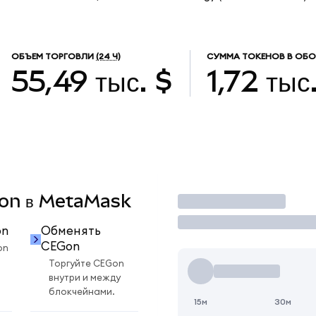
ОБЪЕМ ТОРГОВЛИ
(24 Ч)
СУММА ТОКЕНОВ В ОБО
55,49 тыс. $
1,72 тыс
EGon в MetaMask
Торговать
on
Обменять
CEGon
on
Торгуйте CEGon
внутри и между
блокчейнами.
15м
30м