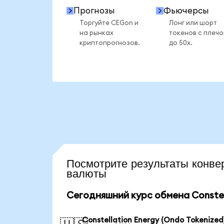
Прогнозы
Фьючерсы
Торгуйте CEGon и
Лонг или шорт
на рынках
токенов с плеч
криптопрогнозов.
до 50x.
Посмотрите результаты кон
валюты
Сегодняшний курс обмена Constell
Constellation Energy (Ondo Tokenized)