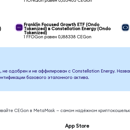
1 IONQon равен 0,153403 CEGon
Franklin Focused Growth ETF (Ondo
)
Tokenized) в Constellation Energy (Ondo
Tokenized)
1 FFOGon равен 0,188338 CEGon
 не одобрен и не аффилирован с Constellation Energy. Назв
ентификации базового эталонного актива.
нивайте CEGon в MetaMask — самом надёжном криптокошельк
App Store