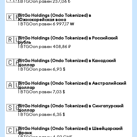
1 BTGOon равен 237,06 ₺
BitGo Holdings (Ondo Tokenized) в
🇰🇷
Южнокорейская вона
1 BTGOon равен 6 997,17 ₩
BitGo Holdings (Ondo Tokenized) в Российский
🇷🇺
рубль
1 BTGOon равен 408,86 ₽
BitGo Holdings (Ondo Tokenized) в Канадский
🇨🇦
доллар
1 BTGOon равен 6,93 $
BitGo Holdings (Ondo Tokenized) в Австралийский
🇦🇺
доллар
1 BTGOon равен 7,03 $
BitGo Holdings (Ondo Tokenized) в Сингапурский
🇸🇬
доллар
1 BTGOon равен 6,35 $
BitGo Holdings (Ondo Tokenized) в Швейцарский
🇨🇭
франк