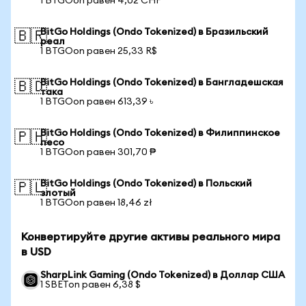
1 BTGOon равен 4,02 CHF
BitGo Holdings (Ondo Tokenized) в Бразильский
🇧🇷
реал
1 BTGOon равен 25,33 R$
BitGo Holdings (Ondo Tokenized) в Бангладешская
🇧🇩
така
1 BTGOon равен 613,39 ৳
BitGo Holdings (Ondo Tokenized) в Филиппинское
🇵🇭
песо
1 BTGOon равен 301,70 ₱
BitGo Holdings (Ondo Tokenized) в Польский
🇵🇱
злотый
1 BTGOon равен 18,46 zł
Конвертируйте другие активы реального мира
в USD
SharpLink Gaming (Ondo Tokenized) в Доллар США
1 SBETon равен 6,38 $