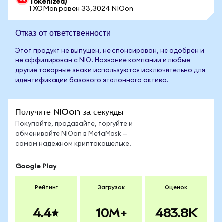
Tokenized)
1 XOMon равен 33,3024 NIOon
Отказ от ответственности
Этот продукт не выпущен, не спонсирован, не одобрен и
не аффилирован с NIO. Название компании и любые
другие товарные знаки используются исключительно для
идентификации базового эталонного актива.
Получите NIOon за секунды
Покупайте, продавайте, торгуйте и
обменивайте NIOon в MetaMask —
самом надёжном криптокошельке.
Google Play
Рейтинг
Загрузок
Оценок
4.4
10M+
483.8K