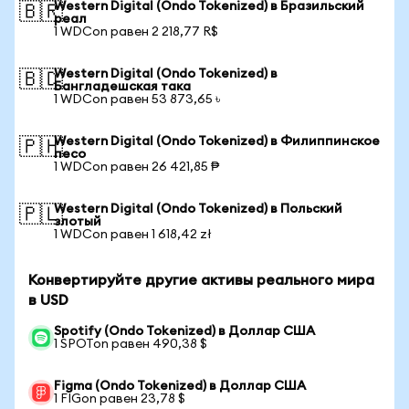
Western Digital (Ondo Tokenized) в Бразильский
🇧🇷
реал
1 WDCon равен 2 218,77 R$
Western Digital (Ondo Tokenized) в
🇧🇩
Бангладешская така
1 WDCon равен 53 873,65 ৳
Western Digital (Ondo Tokenized) в Филиппинское
🇵🇭
песо
1 WDCon равен 26 421,85 ₱
Western Digital (Ondo Tokenized) в Польский
🇵🇱
злотый
1 WDCon равен 1 618,42 zł
Конвертируйте другие активы реального мира
в USD
Spotify (Ondo Tokenized) в Доллар США
1 SPOTon равен 490,38 $
Figma (Ondo Tokenized) в Доллар США
1 FIGon равен 23,78 $