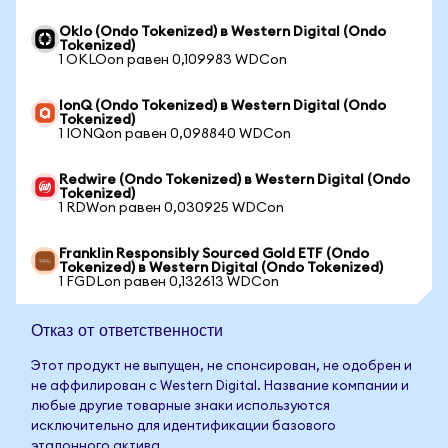
Oklo (Ondo Tokenized) в Western Digital (Ondo
Tokenized)
1 OKLOon равен 0,109983 WDCon
IonQ (Ondo Tokenized) в Western Digital (Ondo
Tokenized)
1 IONQon равен 0,098840 WDCon
Redwire (Ondo Tokenized) в Western Digital (Ondo
Tokenized)
1 RDWon равен 0,030925 WDCon
Franklin Responsibly Sourced Gold ETF (Ondo
Tokenized) в Western Digital (Ondo Tokenized)
1 FGDLon равен 0,132613 WDCon
Отказ от ответственности
Этот продукт не выпущен, не спонсирован, не одобрен и
не аффилирован с Western Digital. Название компании и
любые другие товарные знаки используются
исключительно для идентификации базового
эталонного актива.