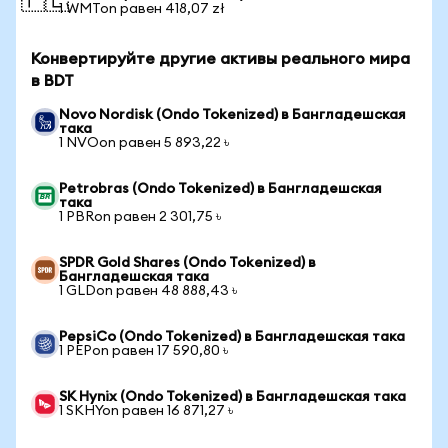
🇵🇱
1 WMTon равен 418,07 zł
Конвертируйте другие активы реального мира
в BDT
Novo Nordisk (Ondo Tokenized) в Бангладешская
така
1 NVOon равен 5 893,22 ৳
Petrobras (Ondo Tokenized) в Бангладешская
така
1 PBRon равен 2 301,75 ৳
SPDR Gold Shares (Ondo Tokenized) в
Бангладешская така
1 GLDon равен 48 888,43 ৳
PepsiCo (Ondo Tokenized) в Бангладешская така
1 PEPon равен 17 590,80 ৳
SK Hynix (Ondo Tokenized) в Бангладешская така
1 SKHYon равен 16 871,27 ৳