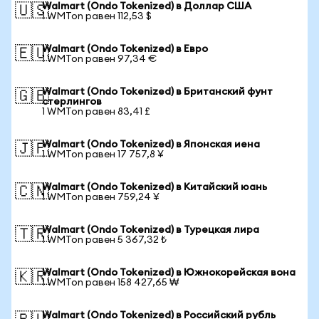
Walmart (Ondo Tokenized) в Доллар США
🇺🇸
1 WMTon равен 112,53 $
Walmart (Ondo Tokenized) в Евро
🇪🇺
1 WMTon равен 97,34 €
Walmart (Ondo Tokenized) в Британский фунт
🇬🇧
стерлингов
1 WMTon равен 83,41 £
Walmart (Ondo Tokenized) в Японская иена
🇯🇵
1 WMTon равен 17 757,8 ¥
Walmart (Ondo Tokenized) в Китайский юань
🇨🇳
1 WMTon равен 759,24 ¥
Walmart (Ondo Tokenized) в Турецкая лира
🇹🇷
1 WMTon равен 5 367,32 ₺
Walmart (Ondo Tokenized) в Южнокорейская вона
🇰🇷
1 WMTon равен 158 427,65 ₩
Walmart (Ondo Tokenized) в Российский рубль