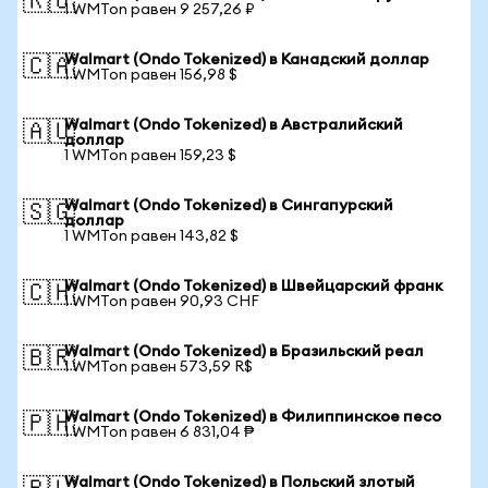
🇷🇺
1 WMTon равен 9 257,26 ₽
Walmart (Ondo Tokenized) в Канадский доллар
🇨🇦
1 WMTon равен 156,98 $
Walmart (Ondo Tokenized) в Австралийский
🇦🇺
доллар
1 WMTon равен 159,23 $
Walmart (Ondo Tokenized) в Сингапурский
🇸🇬
доллар
1 WMTon равен 143,82 $
Walmart (Ondo Tokenized) в Швейцарский франк
🇨🇭
1 WMTon равен 90,93 CHF
Walmart (Ondo Tokenized) в Бразильский реал
🇧🇷
1 WMTon равен 573,59 R$
Walmart (Ondo Tokenized) в Филиппинское песо
🇵🇭
1 WMTon равен 6 831,04 ₱
Walmart (Ondo Tokenized) в Польский злотый