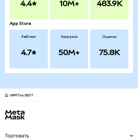
4.4
10M+
483.9K
App Store
Рейтинг
Загрузок
Оценок
4.7
50M+
75.8K
WMTon/BDT
Нижний колонтитул сайта MetaMask
Торговать