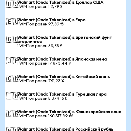
Walmart (Ondo Tokenized) в Доллар США
🇺🇸
1 WMTon равен 112,79 $
Walmart (Ondo Tokenized) в Евро
🇪🇺
1 WMTon равен 97,89 €
Walmart (Ondo Tokenized) в Британский фунт
🇬🇧
стерлингов
1 WMTon равен 83,85 £
Walmart (Ondo Tokenized) в Японская иена
🇯🇵
1 WMTon равен 17 873,44 ¥
Walmart (Ondo Tokenized) в Китайский юань
🇨🇳
1 WMTon равен 761,23 ¥
Walmart (Ondo Tokenized) в Турецкая лира
🇹🇷
1 WMTon равен 5 374,16 ₺
Walmart (Ondo Tokenized) в Южнокорейская вона
🇰🇷
1 WMTon равен 160 517,39 ₩
Walmart (Ondo Tokenized) в Российский рубль