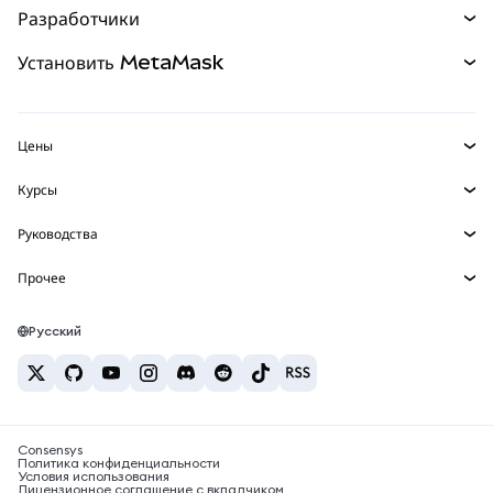
Разработчики
Прогнозы
НОВИНКА
Карта
Документация для разработчиков
Установить MetaMask
Перпы
НОВИНКА
mUSD
НОВИНКА
Инфопанель
Защита транзакций
Реальные активы
Зарабатывайте
Набор умных счетов
Агентский кошелек
НОВИНКА
Цены
Встроенные кошельки
Snaps
Цена Bitcoin
Курсы
MetaMask Connect
Цена Ethereum
Награды
НОВИНКА
BTC в USD
Цена Solana
Руководства
Snaps
Безопасность
ETH в USD
Купить BTC
Цена Shiba Inu
USDT в INR
Прочее
Сервисы Web3
Поддержка
Купить ETH
Цена Pepe
Исследуйте контент
BTC в USDT
Купить SOL
Карьера
Цена Tether
Bitcoin-кошелёк
Русский
BTC в INR
Купить PEPE
Контакты
Цена USDC
Кошелёк Solana
ETH в USDT
Купить USDT
Цена Chainlink
Лучшие крипто-карты
USDT в PHP
Купить USDC
Лучшие мобильные криптокошельки
BTC в EUR
Consensys
Купить SHIB
Что такое Polymarket?
Политика конфиденциальности
Условия использования
Купить BNB
Лицензионное соглашение с вкладчиком