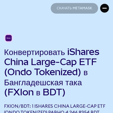
СКАЧАТЬ METAMASK
СКАЧАТЬ METAMASK
Конвертировать iShares
China Large-Cap ETF
(Ondo Tokenized) в
Бангладешская така
(FXIon в BDT)
FXION/BDT: 1 ISHARES CHINA LARGE-CAP ETF
(ONDO TOKENIZED) РАВНО 4 246,8354 BDT