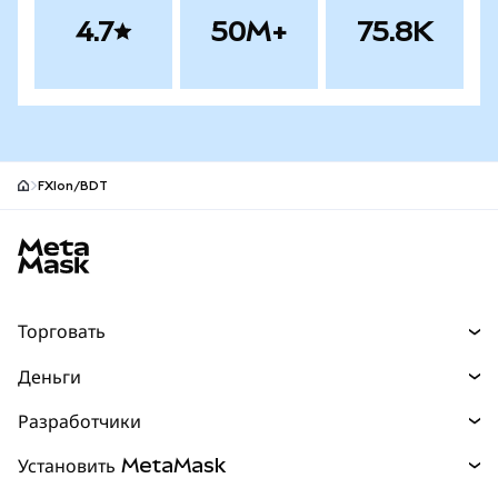
4.7
50M+
75.8K
FXIon/BDT
Нижний колонтитул сайта MetaMask
Торговать
Торговля
Деньги
Swaps
Покупайте
Разработчики
Прогнозы
НОВИНКА
Карта
Документация для разработчиков
Установить MetaMask
Перпы
НОВИНКА
mUSD
НОВИНКА
Инфопанель
Защита транзакций