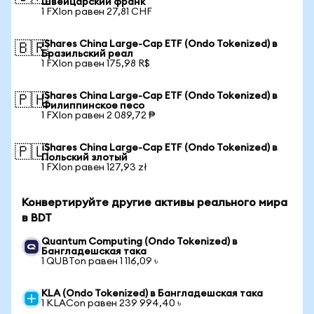
Швейцарский франк
1 FXIon равен 27,81 CHF
iShares China Large-Cap ETF (Ondo Tokenized) в
🇧🇷
Бразильский реал
1 FXIon равен 175,98 R$
iShares China Large-Cap ETF (Ondo Tokenized) в
🇵🇭
Филиппинское песо
1 FXIon равен 2 089,72 ₱
iShares China Large-Cap ETF (Ondo Tokenized) в
🇵🇱
Польский злотый
1 FXIon равен 127,93 zł
Конвертируйте другие активы реального мира
в BDT
Quantum Computing (Ondo Tokenized) в
Бангладешская така
1 QUBTon равен 1 116,09 ৳
KLA (Ondo Tokenized) в Бангладешская така
1 KLACon равен 239 994,40 ৳