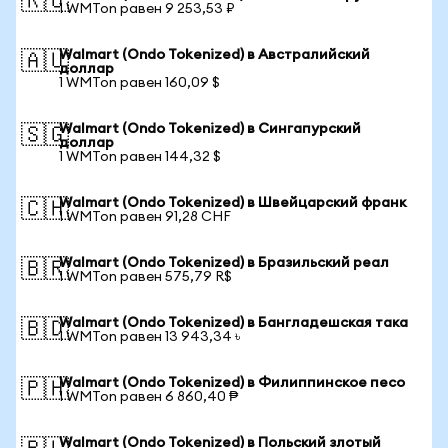
🇷🇺
1 WMTon равен 9 253,53 ₽
Walmart (Ondo Tokenized) в Австралийский
🇦🇺
доллар
1 WMTon равен 160,09 $
Walmart (Ondo Tokenized) в Сингапурский
🇸🇬
доллар
1 WMTon равен 144,32 $
Walmart (Ondo Tokenized) в Швейцарский франк
🇨🇭
1 WMTon равен 91,28 CHF
Walmart (Ondo Tokenized) в Бразильский реал
🇧🇷
1 WMTon равен 575,79 R$
Walmart (Ondo Tokenized) в Бангладешская така
🇧🇩
1 WMTon равен 13 943,34 ৳
Walmart (Ondo Tokenized) в Филиппинское песо
🇵🇭
1 WMTon равен 6 860,40 ₱
Walmart (Ondo Tokenized) в Польский злотый