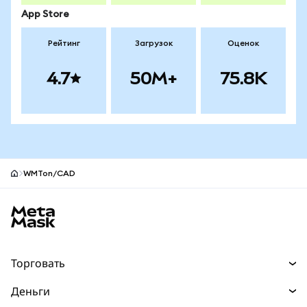
App Store
Рейтинг
Загрузок
Оценок
4.7
50M+
75.8K
WMTon/CAD
Нижний колонтитул сайта MetaMask
Торговать
Торговля
Деньги
Swaps
Покупайте