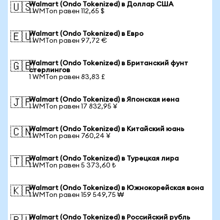
Walmart (Ondo Tokenized) в Доллар США
🇺🇸
1 WMTon равен 112,65 $
Walmart (Ondo Tokenized) в Евро
🇪🇺
1 WMTon равен 97,72 €
Walmart (Ondo Tokenized) в Британский фунт
🇬🇧
стерлингов
1 WMTon равен 83,83 £
Walmart (Ondo Tokenized) в Японская иена
🇯🇵
1 WMTon равен 17 832,95 ¥
Walmart (Ondo Tokenized) в Китайский юань
🇨🇳
1 WMTon равен 760,24 ¥
Walmart (Ondo Tokenized) в Турецкая лира
🇹🇷
1 WMTon равен 5 373,60 ₺
Walmart (Ondo Tokenized) в Южнокорейская вона
🇰🇷
1 WMTon равен 159 549,75 ₩
Walmart (Ondo Tokenized) в Российский рубль