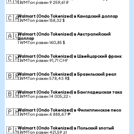
🇷🇺
1 WMTon равен 9 259,61 ₽
Walmart (Ondo Tokenized) в Канадский доллар
🇨🇦
1 WMTon равен 158,32 $
Walmart (Ondo Tokenized) в Австралийский
🇦🇺
доллар
1 WMTon равен 160,85 $
Walmart (Ondo Tokenized) в Швейцарский франк
🇨🇭
1 WMTon равен 91,71 CHF
Walmart (Ondo Tokenized) в Бразильский реал
🇧🇷
1 WMTon равен 578,43 R$
Walmart (Ondo Tokenized) в Бангладешская така
🇧🇩
1 WMTon равен 14 005,22 ৳
Walmart (Ondo Tokenized) в Филиппинское песо
🇵🇭
1 WMTon равен 6 888,67 ₱
Walmart (Ondo Tokenized) в Польский злотый
🇵🇱
1 WMTon равен 421,59 zł