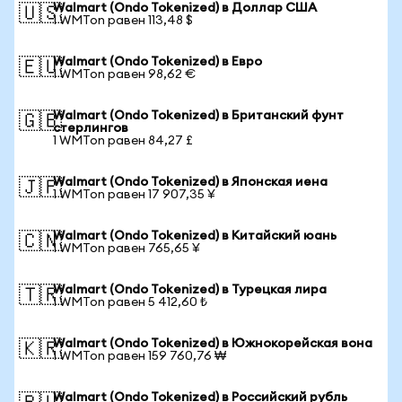
Walmart (Ondo Tokenized) в Доллар США
🇺🇸
1 WMTon равен 113,48 $
Walmart (Ondo Tokenized) в Евро
🇪🇺
1 WMTon равен 98,62 €
Walmart (Ondo Tokenized) в Британский фунт
🇬🇧
стерлингов
1 WMTon равен 84,27 £
Walmart (Ondo Tokenized) в Японская иена
🇯🇵
1 WMTon равен 17 907,35 ¥
Walmart (Ondo Tokenized) в Китайский юань
🇨🇳
1 WMTon равен 765,65 ¥
Walmart (Ondo Tokenized) в Турецкая лира
🇹🇷
1 WMTon равен 5 412,60 ₺
Walmart (Ondo Tokenized) в Южнокорейская вона
🇰🇷
1 WMTon равен 159 760,76 ₩
Walmart (Ondo Tokenized) в Российский рубль