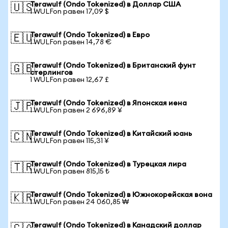
Terawulf (Ondo Tokenized) в Доллар США
🇺🇸
1 WULFon равен 17,09 $
Terawulf (Ondo Tokenized) в Евро
🇪🇺
1 WULFon равен 14,78 €
Terawulf (Ondo Tokenized) в Британский фунт
🇬🇧
стерлингов
1 WULFon равен 12,67 £
Terawulf (Ondo Tokenized) в Японская иена
🇯🇵
1 WULFon равен 2 696,89 ¥
Terawulf (Ondo Tokenized) в Китайский юань
🇨🇳
1 WULFon равен 115,31 ¥
Terawulf (Ondo Tokenized) в Турецкая лира
🇹🇷
1 WULFon равен 815,15 ₺
Terawulf (Ondo Tokenized) в Южнокорейская вона
🇰🇷
1 WULFon равен 24 060,85 ₩
Terawulf (Ondo Tokenized) в Канадский доллар