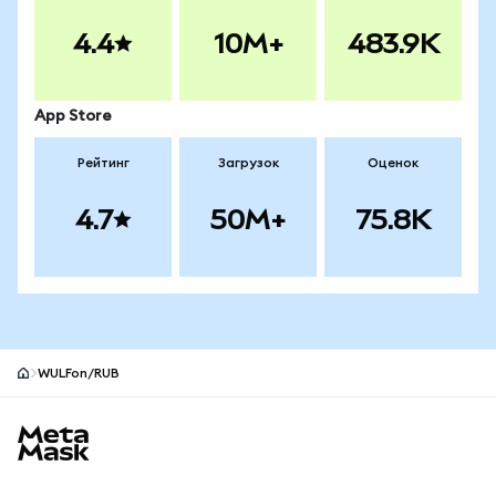
4.4
10M+
483.9K
App Store
Рейтинг
Загрузок
Оценок
4.7
50M+
75.8K
WULFon/RUB
Нижний колонтитул сайта MetaMask