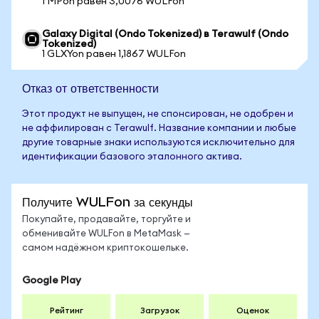
1 MPon равен 3,0076 WULFon
Galaxy Digital (Ondo Tokenized) в Terawulf (Ondo
Tokenized)
1 GLXYon равен 1,1867 WULFon
Отказ от ответственности
Этот продукт не выпущен, не спонсирован, не одобрен и
не аффилирован с Terawulf. Название компании и любые
другие товарные знаки используются исключительно для
идентификации базового эталонного актива.
Получите WULFon за секунды
Покупайте, продавайте, торгуйте и
обменивайте WULFon в MetaMask —
самом надёжном криптокошельке.
Google Play
Рейтинг
Загрузок
Оценок