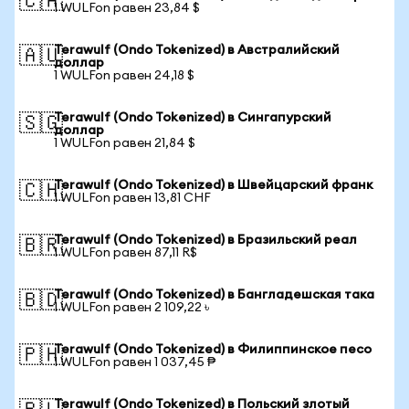
🇨🇦
1 WULFon равен 23,84 $
Terawulf (Ondo Tokenized) в Австралийский
🇦🇺
доллар
1 WULFon равен 24,18 $
Terawulf (Ondo Tokenized) в Сингапурский
🇸🇬
доллар
1 WULFon равен 21,84 $
Terawulf (Ondo Tokenized) в Швейцарский франк
🇨🇭
1 WULFon равен 13,81 CHF
Terawulf (Ondo Tokenized) в Бразильский реал
🇧🇷
1 WULFon равен 87,11 R$
Terawulf (Ondo Tokenized) в Бангладешская така
🇧🇩
1 WULFon равен 2 109,22 ৳
Terawulf (Ondo Tokenized) в Филиппинское песо
🇵🇭
1 WULFon равен 1 037,45 ₱
Terawulf (Ondo Tokenized) в Польский злотый