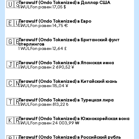
Terawulf (Ondo Tokenized) в Доллар США
🇺🇸
1 WULFon равен 17,05 $
Terawulf (Ondo Tokenized) в Евро
🇪🇺
1 WULFon равен 14,75 €
Terawulf (Ondo Tokenized) в Британский фунт
🇬🇧
стерлингов
1 WULFon равен 12,64 £
Terawulf (Ondo Tokenized) в Японская иена
🇯🇵
1 WULFon равен 2 690,52 ¥
Terawulf (Ondo Tokenized) в Китайский юань
🇨🇳
1 WULFon равен 115,04 ¥
Terawulf (Ondo Tokenized) в Турецкая лира
🇹🇷
1 WULFon равен 813,22 ₺
Terawulf (Ondo Tokenized) в Южнокорейская вона
🇰🇷
1 WULFon равен 24 003,99 ₩
Terawulf (Ondo Tokenized) в Российский рубль