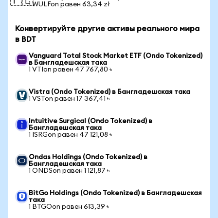
🇵🇱
1 WULFon равен 63,34 zł
Конвертируйте другие активы реального мира
в BDT
Vanguard Total Stock Market ETF (Ondo Tokenized)
в Бангладешская така
1 VTIon равен 47 767,80 ৳
Vistra (Ondo Tokenized) в Бангладешская така
1 VSTon равен 17 367,41 ৳
Intuitive Surgical (Ondo Tokenized) в
Бангладешская така
1 ISRGon равен 47 121,08 ৳
Ondas Holdings (Ondo Tokenized) в
Бангладешская така
1 ONDSon равен 1 121,87 ৳
BitGo Holdings (Ondo Tokenized) в Бангладешская
така
1 BTGOon равен 613,39 ৳