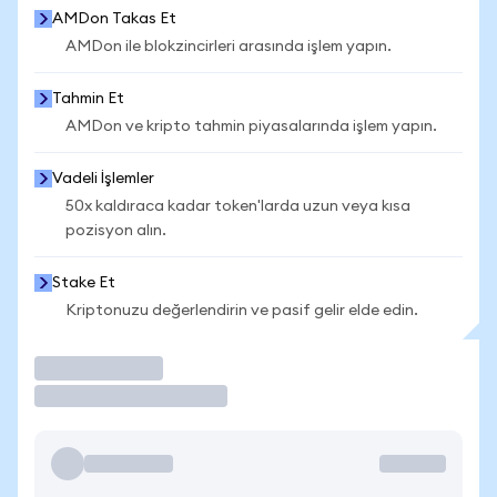
AMDon Takas Et
AMDon ile blokzincirleri arasında işlem yapın.
Tahmin Et
AMDon ve kripto tahmin piyasalarında işlem yapın.
Vadeli İşlemler
50x kaldıraca kadar token'larda uzun veya kısa
pozisyon alın.
Stake Et
Kriptonuzu değerlendirin ve pasif gelir elde edin.
İşlem Yap