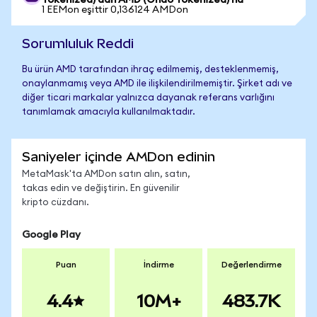
Tokenized)'dan AMD (Ondo Tokenized)'na
1 EEMon eşittir 0,136124 AMDon
Sorumluluk Reddi
Bu ürün AMD tarafından ihraç edilmemiş, desteklenmemiş,
onaylanmamış veya AMD ile ilişkilendirilmemiştir. Şirket adı ve
diğer ticari markalar yalnızca dayanak referans varlığını
tanımlamak amacıyla kullanılmaktadır.
Saniyeler içinde AMDon edinin
MetaMask'ta AMDon satın alın, satın,
takas edin ve değiştirin. En güvenilir
kripto cüzdanı.
Google Play
Puan
İndirme
Değerlendirme
4.4
10M+
483.7K