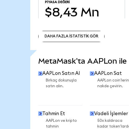
PIYASA DEĞERI
$8,43 Mn
DAHA FAZLA İSTATİSTİK GÖR
DAHA FAZLA İSTATİSTİK GÖR
MetaMask'ta AAPLon ile n
AAPLon Satın Al
AAPLon Sat
Birkaç dokunuşla
AAPLon coin'lerin
satın alın.
nakde çevirin.
Tahmin Et
Vadeli İşlemler
AAPLon ve kripto
50x kaldıraca
tahmin
kadar token'lard