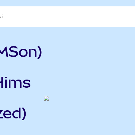
ci
MSon)
Hims
h
zed)