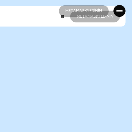
METAMASK'I EDİNİN
METAMASK'I EDİNİN
METAMASK'I EDİNİN
METAMASK'I EDİNİN