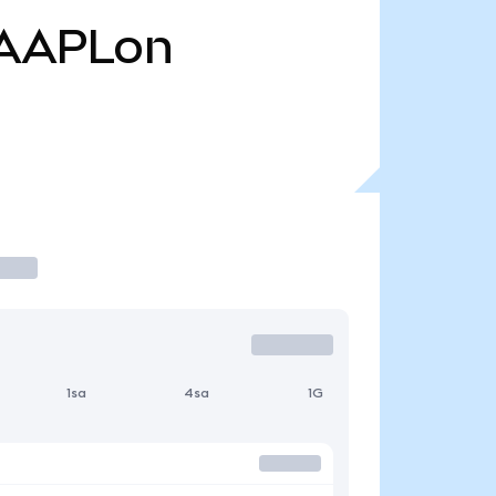
AAPLon
1sa
4sa
1G