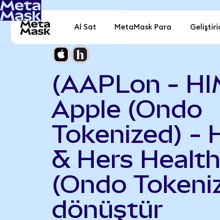
Al Sat
MetaMask Para
Geliştiri
(AAPLon - HI
Apple (Ondo
Tokenized) - 
& Hers Healt
(Ondo Tokeni
dönüştür