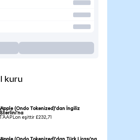
l kuru
Apple (Ondo Tokenized)'dan İngiliz

Sterlini'na
1 AAPLon eşittir £232,71
Apple (Ondo Tokenized)'dan Türk Lirası'na