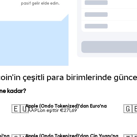
pasif gelir elde edin.
in'in çeşitli para birimlerinde günce
 ne kadar?
Apple (Ondo Tokenized)'dan Euro'na
🇪🇺
🇬
1 AAPLon eşittir €271,69
i'na
Apple (Ondo Tokenized)'dan Çin Yuanı'na