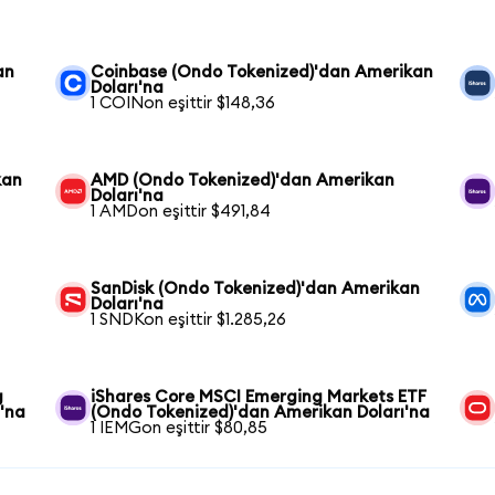
an
Coinbase (Ondo Tokenized)'dan Amerikan
Doları'na
1 COINon eşittir $148,36
kan
AMD (Ondo Tokenized)'dan Amerikan
Doları'na
1 AMDon eşittir $491,84
SanDisk (Ondo Tokenized)'dan Amerikan
Doları'na
1 SNDKon eşittir $1.285,26
g
iShares Core MSCI Emerging Markets ETF
'na
(Ondo Tokenized)'dan Amerikan Doları'na
1 IEMGon eşittir $80,85