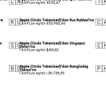
🇨🇳
🇹
1 AAPLon eşittir ¥2.112,67
re
Apple (Ondo Tokenized)'dan Rus Rublesi'na
🇷🇺
🇨
1 AAPLon eşittir ₽25.980,96
a
Apple (Ondo Tokenized)'dan Singapur
🇸🇬
🇨
Doları'na
1 AAPLon eşittir $401,82
Apple (Ondo Tokenized)'dan Bangladeş
🇧🇩
🇵
Takası'na
1 AAPLon eşittir ৳38.738,95