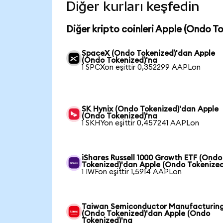
Diğer kurları keşfedin
Diğer kripto coinleri Apple (Ondo T
SpaceX (Ondo Tokenized)'dan Apple
(Ondo Tokenized)'na
1 SPCXon eşittir 0,352299 AAPLon
SK Hynix (Ondo Tokenized)'dan Apple
(Ondo Tokenized)'na
1 SKHYon eşittir 0,457241 AAPLon
iShares Russell 1000 Growth ETF (Ondo
Tokenized)'dan Apple (Ondo Tokenized
1 IWFon eşittir 1,5914 AAPLon
Taiwan Semiconductor Manufacturin
(Ondo Tokenized)'dan Apple (Ondo
Tokenized)'na