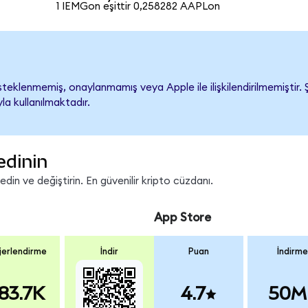
1 IEMGon eşittir 0,258282 AAPLon
eklenmemiş, onaylanmamış veya Apple ile ilişkilendirilmemiştir. Şi
a kullanılmaktadır.
edinin
in ve değiştirin. En güvenilir kripto cüzdanı.
App Store
erlendirme
İndir
Puan
İndirme
83.7K
4.7
50M