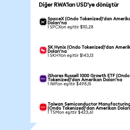
Diğer RWA'ları USD'ye dönüştür
SpaceX (Ondo Tokenized)'dan Amerik
Doları'na
1 SPCXon eşittir $110,28
SK Hynix (Ondo Tokenized)'dan Ameri
Doları'na
1 SKHYon eşittir $143,13
iShares Russell 1000 Growth ETF (Ondo
Tokenized)'dan Amerikan Doları'na
1 IWFon eşittir $498,15
Taiwan Semiconductor Manufacturin
(Ondo Tokenized)'dan Amerikan Doları
1 TSMon eşittir $423,61