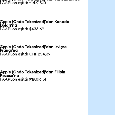

1 AAPLon eşittir ₺14.915,10
Apple (Ondo Tokenized)'dan Kanada

Doları'na
1 AAPLon eşittir $438,69
Apple (Ondo Tokenized)'dan İsviçre

Frangı'na
1 AAPLon eşittir CHF 254,39
Apple (Ondo Tokenized)'dan Filipin

Pezosu'na
1 AAPLon eşittir ₱19.016,51