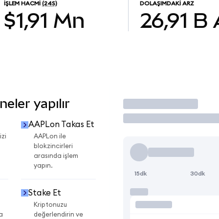
İŞLEM HACMI
(24S)
DOLAŞIMDAKI ARZ
$1,91 Mn
26,91 B
eler yapılır
İşlem Yap
AAPLon Takas Et
izi
AAPLon ile
blokzincirleri
arasında işlem
yapın.
15dk
30dk
Stake Et
Kriptonuzu
a
değerlendirin ve