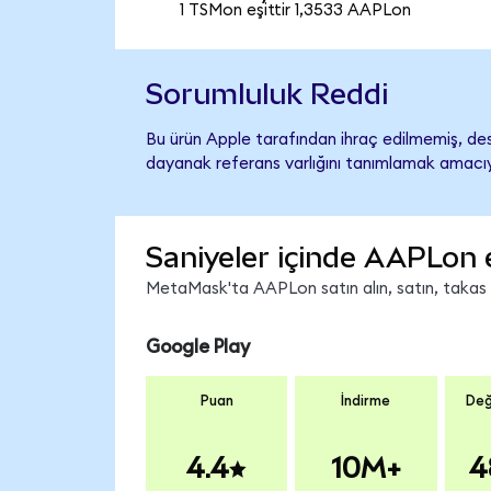
1 TSMon eşittir 1,3533 AAPLon
Sorumluluk Reddi
Bu ürün Apple tarafından ihraç edilmemiş, dest
dayanak referans varlığını tanımlamak amacıyl
Saniyeler içinde AAPLon 
MetaMask'ta AAPLon satın alın, satın, takas ed
Google Play
Puan
İndirme
Değ
4.4
10M+
4