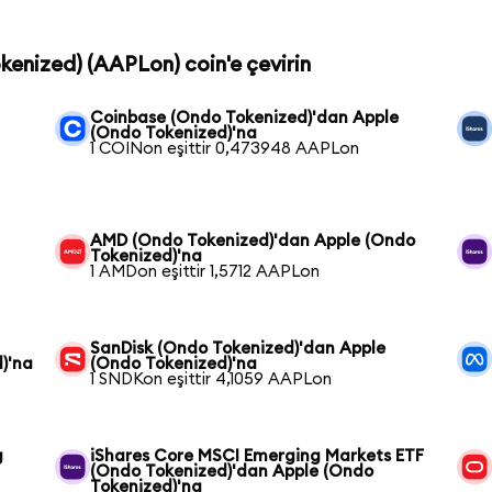
okenized) (AAPLon) coin'e çevirin
Coinbase (Ondo Tokenized)'dan Apple
(Ondo Tokenized)'na
1 COINon eşittir 0,473948 AAPLon
AMD (Ondo Tokenized)'dan Apple (Ondo
Tokenized)'na
1 AMDon eşittir 1,5712 AAPLon
SanDisk (Ondo Tokenized)'dan Apple
)'na
(Ondo Tokenized)'na
1 SNDKon eşittir 4,1059 AAPLon
g
iShares Core MSCI Emerging Markets ETF
(Ondo Tokenized)'dan Apple (Ondo
Tokenized)'na