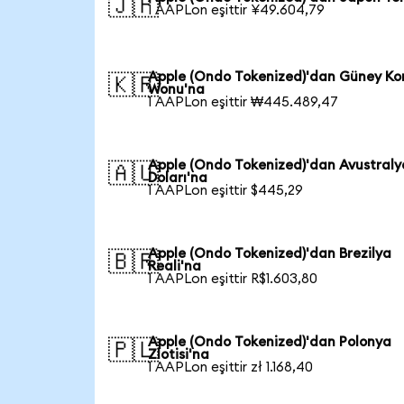
🇯🇵
1 AAPLon eşittir ¥49.604,79
Apple (Ondo Tokenized)'dan Güney Ko
🇰🇷
Wonu'na
1 AAPLon eşittir ₩445.489,47
Apple (Ondo Tokenized)'dan Avustraly
🇦🇺
Doları'na
1 AAPLon eşittir $445,29
Apple (Ondo Tokenized)'dan Brezilya
🇧🇷
Reali'na
1 AAPLon eşittir R$1.603,80
Apple (Ondo Tokenized)'dan Polonya
🇵🇱
Zlotisi'na
1 AAPLon eşittir zł 1.168,40