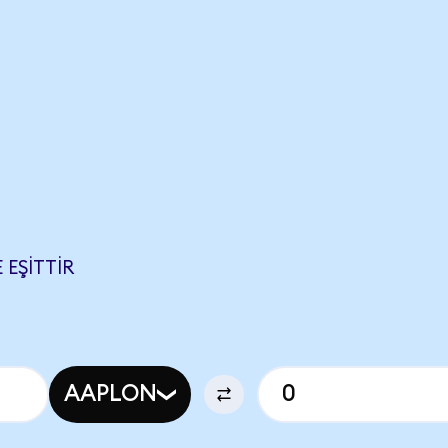
 EŞITTIR
AAPLON