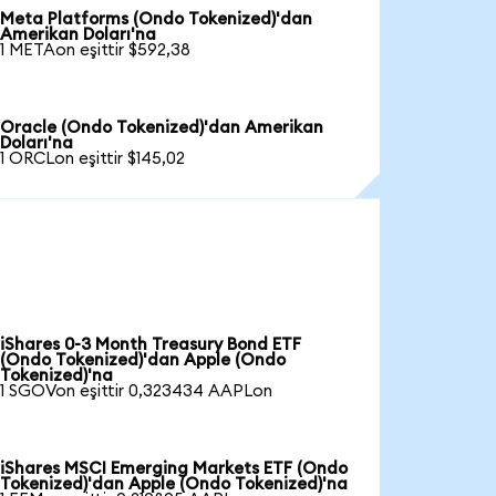
Meta Platforms (Ondo Tokenized)'dan
Amerikan Doları'na
1 METAon eşittir $592,38
Oracle (Ondo Tokenized)'dan Amerikan
Doları'na
1 ORCLon eşittir $145,02
iShares 0-3 Month Treasury Bond ETF
(Ondo Tokenized)'dan Apple (Ondo
Tokenized)'na
1 SGOVon eşittir 0,323434 AAPLon
iShares MSCI Emerging Markets ETF (Ondo
Tokenized)'dan Apple (Ondo Tokenized)'na