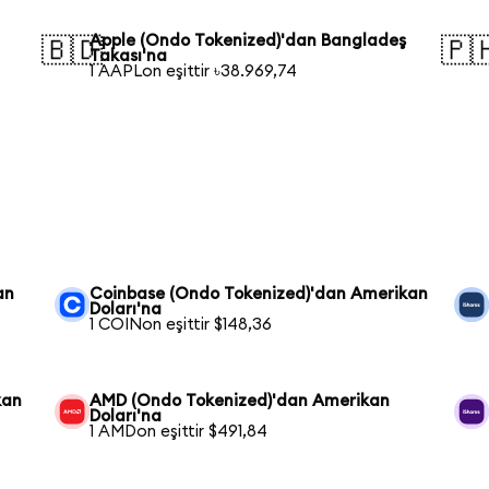
Apple (Ondo Tokenized)'dan Bangladeş
🇧🇩
🇵
Takası'na
1 AAPLon eşittir ৳38.969,74
an
Coinbase (Ondo Tokenized)'dan Amerikan
Doları'na
1 COINon eşittir $148,36
kan
AMD (Ondo Tokenized)'dan Amerikan
Doları'na
1 AMDon eşittir $491,84