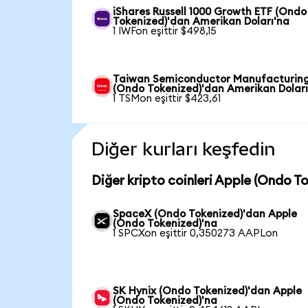
iShares Russell 1000 Growth ETF (Ondo
Tokenized)'dan Amerikan Doları'na
1 IWFon eşittir $498,15
Taiwan Semiconductor Manufacturin
(Ondo Tokenized)'dan Amerikan Doları
1 TSMon eşittir $423,61
Diğer kurları keşfedin
Diğer kripto coinleri Apple (Ondo T
SpaceX (Ondo Tokenized)'dan Apple
(Ondo Tokenized)'na
1 SPCXon eşittir 0,350273 AAPLon
SK Hynix (Ondo Tokenized)'dan Apple
(Ondo Tokenized)'na