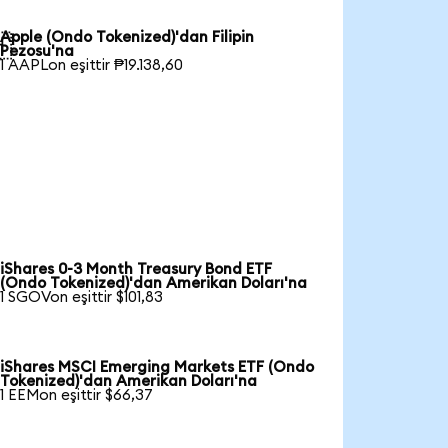
Apple (Ondo Tokenized)'dan Filipin

Pezosu'na
1 AAPLon eşittir ₱19.138,60
iShares 0-3 Month Treasury Bond ETF
(Ondo Tokenized)'dan Amerikan Doları'na
1 SGOVon eşittir $101,83
iShares MSCI Emerging Markets ETF (Ondo
Tokenized)'dan Amerikan Doları'na
1 EEMon eşittir $66,37