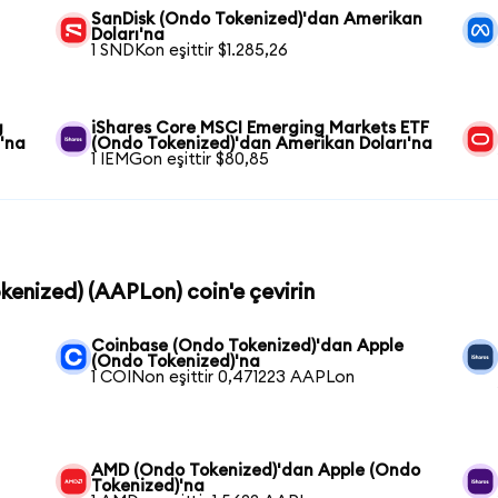
SanDisk (Ondo Tokenized)'dan Amerikan
Doları'na
1 SNDKon eşittir $1.285,26
g
iShares Core MSCI Emerging Markets ETF
'na
(Ondo Tokenized)'dan Amerikan Doları'na
1 IEMGon eşittir $80,85
okenized) (AAPLon) coin'e çevirin
Coinbase (Ondo Tokenized)'dan Apple
(Ondo Tokenized)'na
1 COINon eşittir 0,471223 AAPLon
AMD (Ondo Tokenized)'dan Apple (Ondo
Tokenized)'na