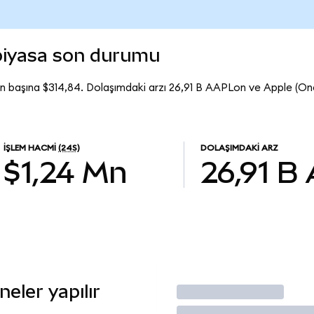
piyasa son durumu
n başına $314,84. Dolaşımdaki arzı 26,91 B AAPLon ve Apple (O
İŞLEM HACMI
(24S)
DOLAŞIMDAKI ARZ
$1,24 Mn
26,91 B
eler yapılır
İşlem Yap