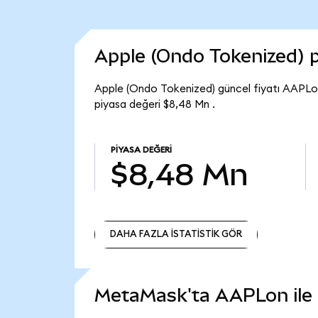
Apple (Ondo Tokenized) 
Apple (Ondo Tokenized) güncel fiyatı AAPLo
piyasa değeri $8,48 Mn .
PIYASA DEĞERI
$8,48 Mn
DAHA FAZLA İSTATİSTİK GÖR
DAHA FAZLA İSTATİSTİK GÖR
MetaMask'ta AAPLon ile n