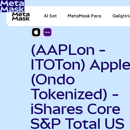
Al Sat
MetaMask Para
Geliştiri
(AAPLon -
ITOTon) Appl
(Ondo
Tokenized) -
iShares Core
S&P Total US