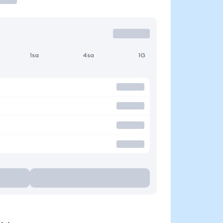
1sa
4sa
1G