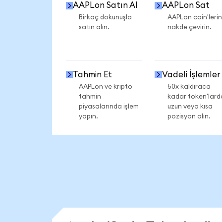
AAPLon Satın Al
AAPLon Sat
Birkaç dokunuşla
AAPLon coin'lerin
satın alın.
nakde çevirin.
Tahmin Et
Vadeli İşlemler
AAPLon ve kripto
50x kaldıraca
tahmin
kadar token'lard
piyasalarında işlem
uzun veya kısa
yapın.
pozisyon alın.