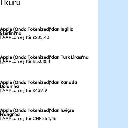
l kuru
Apple (Ondo Tokenized)'dan İngiliz

Sterlini'na
1 AAPLon eşittir £233,40
Apple (Ondo Tokenized)'dan Türk Lirası'na

1 AAPLon eşittir ₺15.018,41
Apple (Ondo Tokenized)'dan Kanada

Doları'na
1 AAPLon eşittir $439,19
Apple (Ondo Tokenized)'dan İsviçre

Frangı'na
1 AAPLon eşittir CHF 254,45