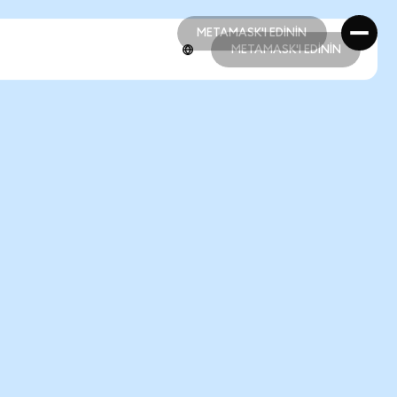
METAMASK'I EDİNİN
METAMASK'I EDİNİN
METAMASK'I EDİNİN
METAMASK'I EDİNİN