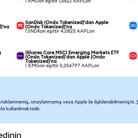
1 AMDon eşittir 1,5622 AAPLon
SanDisk (Ondo Tokenized)'dan Apple
)'na
(Ondo Tokenized)'na
1 SNDKon eşittir 4,0823 AAPLon
g
iShares Core MSCI Emerging Markets ETF
(Ondo Tokenized)'dan Apple (Ondo
Tokenized)'na
1 IEMGon eşittir 0,256797 AAPLon
eklenmemiş, onaylanmamış veya Apple ile ilişkilendirilmemiştir. Şi
a kullanılmaktadır.
edinin