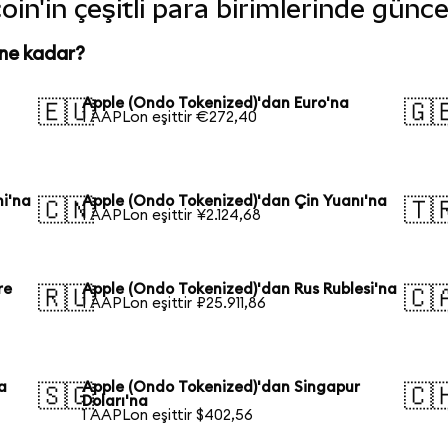
in'in çeşitli para birimlerinde günce
 ne kadar?
Apple (Ondo Tokenized)'dan Euro'na
🇪🇺
🇬
1 AAPLon eşittir €272,40
i'na
Apple (Ondo Tokenized)'dan Çin Yuanı'na
🇨🇳
🇹
1 AAPLon eşittir ¥2.124,68
re
Apple (Ondo Tokenized)'dan Rus Rublesi'na
🇷🇺
🇨
1 AAPLon eşittir ₽25.911,86
a
Apple (Ondo Tokenized)'dan Singapur
🇸🇬
🇨
Doları'na
1 AAPLon eşittir $402,56