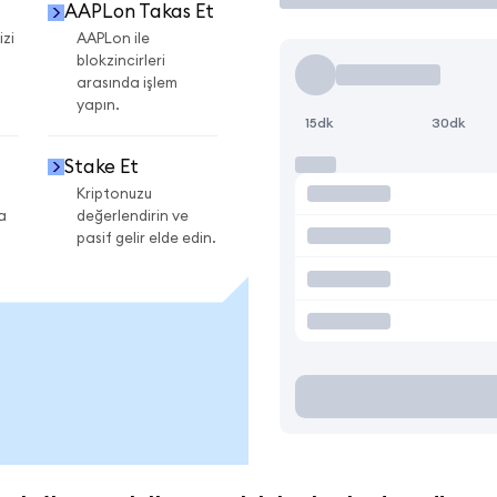
AAPLon Takas Et
izi
AAPLon ile
blokzincirleri
arasında işlem
yapın.
15dk
30dk
Stake Et
Kriptonuzu
a
değerlendirin ve
pasif gelir elde edin.