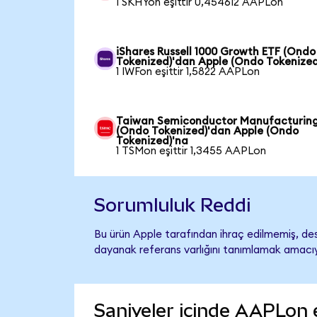
1 SKHYon eşittir 0,454612 AAPLon
iShares Russell 1000 Growth ETF (Ondo
Tokenized)'dan Apple (Ondo Tokenized
1 IWFon eşittir 1,5822 AAPLon
Taiwan Semiconductor Manufacturin
(Ondo Tokenized)'dan Apple (Ondo
Tokenized)'na
1 TSMon eşittir 1,3455 AAPLon
Sorumluluk Reddi
Bu ürün Apple tarafından ihraç edilmemiş, dest
dayanak referans varlığını tanımlamak amacıyl
Saniyeler içinde AAPLon 