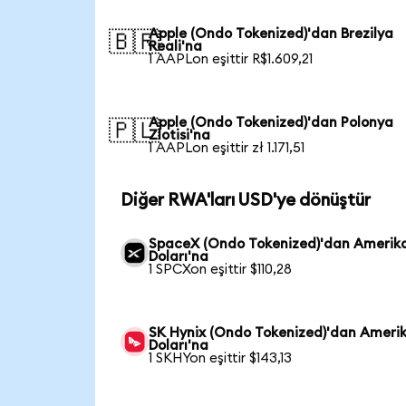
Apple (Ondo Tokenized)'dan Brezilya
🇧🇷
Reali'na
1 AAPLon eşittir R$1.609,21
Apple (Ondo Tokenized)'dan Polonya
🇵🇱
Zlotisi'na
1 AAPLon eşittir zł 1.171,51
Diğer RWA'ları USD'ye dönüştür
SpaceX (Ondo Tokenized)'dan Amerik
Doları'na
1 SPCXon eşittir $110,28
SK Hynix (Ondo Tokenized)'dan Ameri
Doları'na
1 SKHYon eşittir $143,13