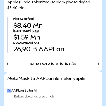
Apple (Ondo Tokenized) toplam piyasa değeri
$8,40 Mn .
PIYASA DEĞERI
$8,40 Mn
İŞLEM HACMI
(24S)
$1,59 Mn
DOLAŞIMDAKI ARZ
26,90 B
AAPLon
DAHA FAZLA İSTATİSTİK GÖR
DAHA FAZLA İSTATİSTİK GÖR
MetaMask'ta AAPLon ile neler yapılır
AAPLon Satın Al
Birkaç dokunuşla satın alın.