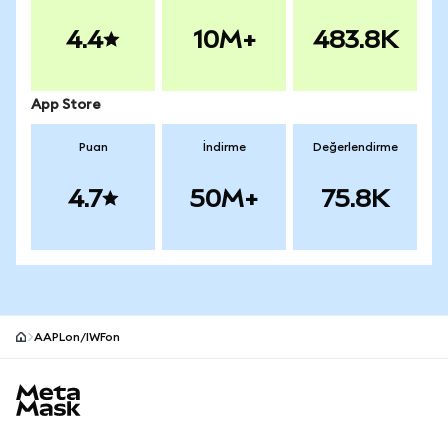
4.4
10M+
483.8K
App Store
Puan
İndirme
Değerlendirme
4.7
50M+
75.8K
AAPLon/IWFon
MetaMask site alt bilgisi