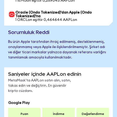
1 IEMGon eşittir 0,259043 AAPLon
Oracle (Ondo Tokenized)'dan Apple (Ondo
Tokenized)'na
1 ORCLon eşittir 0,464644 AAPLon
Sorumluluk Reddi
Bu ürün Apple tarafından ihraç edilmemiş, desteklenmemiş,
onaylanmamış veya Apple ile ilişkilendirilmemiştir. Şirket adı
ve diğer ticari markalar yalnızca dayanak referans varlığını
tanımlamak amacıyla kullanılmaktadır.
Saniyeler içinde AAPLon edinin
MetaMask'ta AAPLon satın alın, satın,
takas edin ve değiştirin. En güvenilir
kripto cüzdanı.
Google Play
Puan
İndirme
Değerlendirme