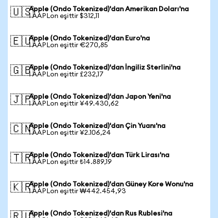
Apple (Ondo Tokenized)'dan Amerikan Doları'na
🇺🇸
1 AAPLon eşittir $312,11
Apple (Ondo Tokenized)'dan Euro'na
🇪🇺
1 AAPLon eşittir €270,85
Apple (Ondo Tokenized)'dan İngiliz Sterlini'na
🇬🇧
1 AAPLon eşittir £232,17
Apple (Ondo Tokenized)'dan Japon Yeni'na
🇯🇵
1 AAPLon eşittir ¥49.430,62
Apple (Ondo Tokenized)'dan Çin Yuanı'na
🇨🇳
1 AAPLon eşittir ¥2.106,24
Apple (Ondo Tokenized)'dan Türk Lirası'na
🇹🇷
1 AAPLon eşittir ₺14.889,19
Apple (Ondo Tokenized)'dan Güney Kore Wonu'na
🇰🇷
1 AAPLon eşittir ₩442.454,93
Apple (Ondo Tokenized)'dan Rus Rublesi'na
🇷🇺