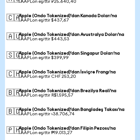
1 AAPLon eşittir ₽25.640,40
Apple (Ondo Tokenized)'dan Kanada Doları'na
🇨🇦
1 AAPLon eşittir $437,67
Apple (Ondo Tokenized)'dan Avustralya Doları'na
🇦🇺
1 AAPLon eşittir $443,53
Apple (Ondo Tokenized)'dan Singapur Doları'na
🇸🇬
1 AAPLon eşittir $399,99
Apple (Ondo Tokenized)'dan İsviçre Frangı'na
🇨🇭
1 AAPLon eşittir CHF 253,20
Apple (Ondo Tokenized)'dan Brezilya Reali'na
🇧🇷
1 AAPLon eşittir R$1.595,57
Apple (Ondo Tokenized)'dan Bangladeş Takası'na
🇧🇩
1 AAPLon eşittir ৳38.706,74
Apple (Ondo Tokenized)'dan Filipin Pezosu'na
🇵🇭
1 AAPLon eşittir ₱19.013,27