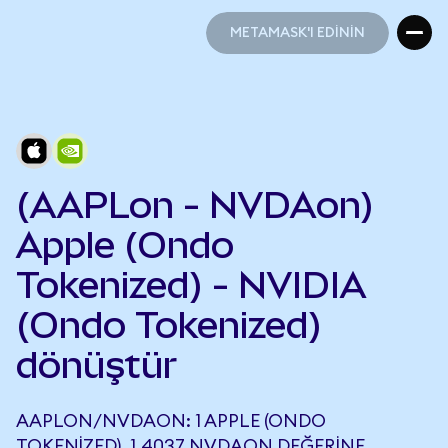
METAMASK'I EDİNİN
METAMASK'I EDİNİN
(AAPLon - NVDAon)
Apple (Ondo
Tokenized) - NVIDIA
(Ondo Tokenized)
dönüştür
AAPLON/NVDAON: 1 APPLE (ONDO
TOKENIZED), 1,4037 NVDAON DEĞERINE