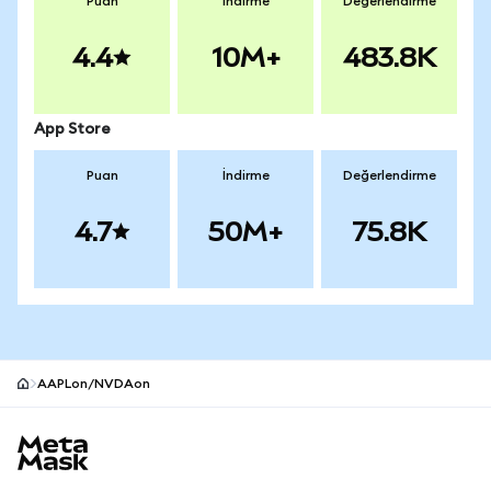
Puan
İndirme
Değerlendirme
4.4
10M+
483.8K
App Store
Puan
İndirme
Değerlendirme
4.7
50M+
75.8K
AAPLon/NVDAon
MetaMask site alt bilgisi