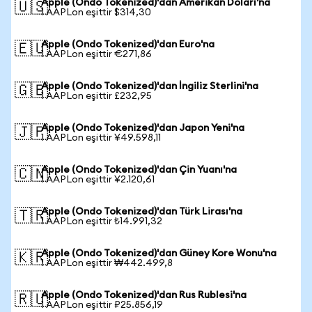
Apple (Ondo Tokenized)'dan Amerikan Doları'na
🇺🇸
1 AAPLon eşittir $314,30
Apple (Ondo Tokenized)'dan Euro'na
🇪🇺
1 AAPLon eşittir €271,86
Apple (Ondo Tokenized)'dan İngiliz Sterlini'na
🇬🇧
1 AAPLon eşittir £232,95
Apple (Ondo Tokenized)'dan Japon Yeni'na
🇯🇵
1 AAPLon eşittir ¥49.598,11
Apple (Ondo Tokenized)'dan Çin Yuanı'na
🇨🇳
1 AAPLon eşittir ¥2.120,61
Apple (Ondo Tokenized)'dan Türk Lirası'na
🇹🇷
1 AAPLon eşittir ₺14.991,32
Apple (Ondo Tokenized)'dan Güney Kore Wonu'na
🇰🇷
1 AAPLon eşittir ₩442.499,8
Apple (Ondo Tokenized)'dan Rus Rublesi'na
🇷🇺
1 AAPLon eşittir ₽25.856,19