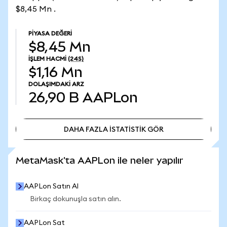
$8,45 Mn .
PIYASA DEĞERI
$8,45 Mn
İŞLEM HACMI
(24S)
$1,16 Mn
DOLAŞIMDAKI ARZ
26,90 B
AAPLon
DAHA FAZLA İSTATİSTİK GÖR
DAHA FAZLA İSTATİSTİK GÖR
MetaMask'ta AAPLon ile neler yapılır
AAPLon Satın Al
Birkaç dokunuşla satın alın.
AAPLon Sat