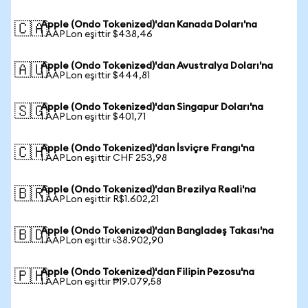
Apple (Ondo Tokenized)'dan Kanada Doları'na
🇨🇦
1 AAPLon eşittir $438,46
Apple (Ondo Tokenized)'dan Avustralya Doları'na
🇦🇺
1 AAPLon eşittir $444,81
Apple (Ondo Tokenized)'dan Singapur Doları'na
🇸🇬
1 AAPLon eşittir $401,71
Apple (Ondo Tokenized)'dan İsviçre Frangı'na
🇨🇭
1 AAPLon eşittir CHF 253,98
Apple (Ondo Tokenized)'dan Brezilya Reali'na
🇧🇷
1 AAPLon eşittir R$1.602,21
Apple (Ondo Tokenized)'dan Bangladeş Takası'na
🇧🇩
1 AAPLon eşittir ৳38.902,90
Apple (Ondo Tokenized)'dan Filipin Pezosu'na
🇵🇭
1 AAPLon eşittir ₱19.079,58