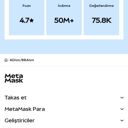
Puan
İndirme
Değerlendirme
4.7
50M+
75.8K
ADIon/BBAIon
MetaMask site alt bilgisi
Takas et
Takas İşlemleri
MetaMask Para
Tahmin Et
YENİ
Kripto Al
Geliştiriciler
Perps
YENİ
MetaMask Kart
Dökümantasyon