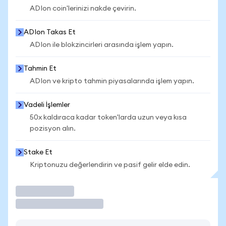
ADIon coin'lerinizi nakde çevirin.
ADIon Takas Et
ADIon ile blokzincirleri arasında işlem yapın.
Tahmin Et
ADIon ve kripto tahmin piyasalarında işlem yapın.
Vadeli İşlemler
50x kaldıraca kadar token'larda uzun veya kısa
pozisyon alın.
Stake Et
Kriptonuzu değerlendirin ve pasif gelir elde edin.
İşlem Yap