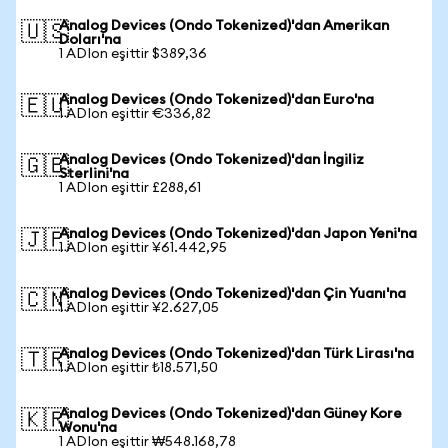
Analog Devices (Ondo Tokenized)'dan Amerikan
🇺🇸
Doları'na
1 ADIon eşittir $389,36
Analog Devices (Ondo Tokenized)'dan Euro'na
🇪🇺
1 ADIon eşittir €336,82
Analog Devices (Ondo Tokenized)'dan İngiliz
🇬🇧
Sterlini'na
1 ADIon eşittir £288,61
Analog Devices (Ondo Tokenized)'dan Japon Yeni'na
🇯🇵
1 ADIon eşittir ¥61.442,95
Analog Devices (Ondo Tokenized)'dan Çin Yuanı'na
🇨🇳
1 ADIon eşittir ¥2.627,05
Analog Devices (Ondo Tokenized)'dan Türk Lirası'na
🇹🇷
1 ADIon eşittir ₺18.571,50
Analog Devices (Ondo Tokenized)'dan Güney Kore
🇰🇷
Wonu'na
1 ADIon eşittir ₩548.168,78