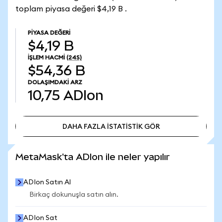
toplam piyasa değeri $4,19 B .
PIYASA DEĞERI
$4,19 B
İŞLEM HACMI
(24S)
$54,36 B
DOLAŞIMDAKI ARZ
10,75
ADIon
DAHA FAZLA İSTATİSTİK GÖR
DAHA FAZLA İSTATİSTİK GÖR
MetaMask'ta ADIon ile neler yapılır
ADIon Satın Al
Birkaç dokunuşla satın alın.
ADIon Sat