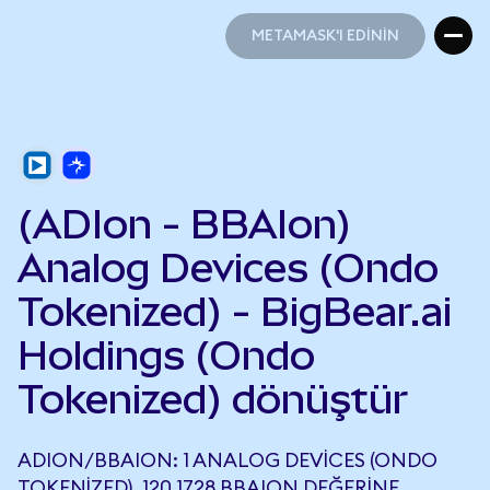
METAMASK'I EDİNİN
METAMASK'I EDİNİN
(ADIon - BBAIon)
Analog Devices (Ondo
Tokenized) - BigBear.ai
Holdings (Ondo
Tokenized) dönüştür
ADION/BBAION: 1 ANALOG DEVICES (ONDO
TOKENIZED), 120,1728 BBAION DEĞERINE