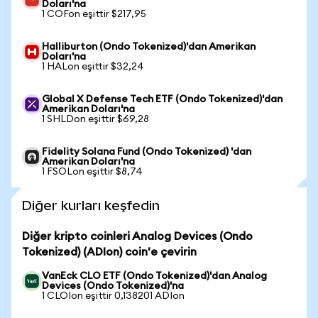
Doları'na
1 COFon eşittir $217,95
Halliburton (Ondo Tokenized)'dan Amerikan
Doları'na
1 HALon eşittir $32,24
Global X Defense Tech ETF (Ondo Tokenized)'dan
Amerikan Doları'na
1 SHLDon eşittir $69,28
Fidelity Solana Fund (Ondo Tokenized) 'dan
Amerikan Doları'na
1 FSOLon eşittir $8,74
Diğer kurları keşfedin
Diğer kripto coinleri Analog Devices (Ondo
Tokenized) (ADIon) coin'e çevirin
VanEck CLO ETF (Ondo Tokenized)'dan Analog
Devices (Ondo Tokenized)'na
1 CLOIon eşittir 0,138201 ADIon