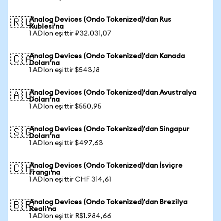
Analog Devices (Ondo Tokenized)'dan Rus
🇷🇺
Rublesi'na
1 ADIon eşittir ₽32.031,07
Analog Devices (Ondo Tokenized)'dan Kanada
🇨🇦
Doları'na
1 ADIon eşittir $543,18
Analog Devices (Ondo Tokenized)'dan Avustralya
🇦🇺
Doları'na
1 ADIon eşittir $550,95
Analog Devices (Ondo Tokenized)'dan Singapur
🇸🇬
Doları'na
1 ADIon eşittir $497,63
Analog Devices (Ondo Tokenized)'dan İsviçre
🇨🇭
Frangı'na
1 ADIon eşittir CHF 314,61
Analog Devices (Ondo Tokenized)'dan Brezilya
🇧🇷
Reali'na
1 ADIon eşittir R$1.984,66