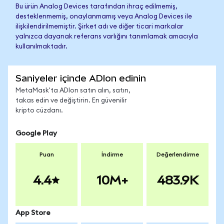
Bu ürün Analog Devices tarafından ihraç edilmemiş,
desteklenmemiş, onaylanmamış veya Analog Devices ile
ilişkilendirilmemiştir. Şirket adı ve diğer ticari markalar
yalnızca dayanak referans varlığını tanımlamak amacıyla
kullanılmaktadır.
Saniyeler içinde ADIon edinin
MetaMask'ta ADIon satın alın, satın,
takas edin ve değiştirin. En güvenilir
kripto cüzdanı.
Google Play
Puan
İndirme
Değerlendirme
4.4
10M+
483.9K
App Store