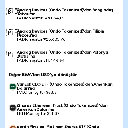
Analog Devices (Ondo Tokenized)'dan Bangladeş
🇧🇩
Takası'na
1 ADIon eşittir ৳48.054,13
Analog Devices (Ondo Tokenized)'dan Filipin
🇵🇭
Pezosu'na
1 ADIon eşittir ₱23.635,78
Analog Devices (Ondo Tokenized)'dan Polonya
🇵🇱
Zlotisi'na
1 ADIon eşittir zł 1.446,54
Diğer RWA'ları USD'ye dönüştür
VanEck CLO ETF (Ondo Tokenized)'dan Amerikan
Doları'na
1 CLOIon eşittir $53,81
iShares Ethereum Trust (Ondo Tokenized) 'dan
Amerikan Doları'na
1 ETHAon eşittir $14,37
abrdn Physical Platinum Shares ETF (Ondo