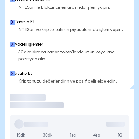
NTESon ile blokzincirleri arasında işlem yapın.
Tahmin Et
NTESon ve kripto tahmin piyasalarında işlem yapın.
Vadeli İşlemler
50x kaldıraca kadar token'larda uzun veya kısa
pozisyon alın.
Stake Et
Kriptonuzu değerlendirin ve pasif gelir elde edin.
İşlem Yap
15dk
30dk
1sa
4sa
1G