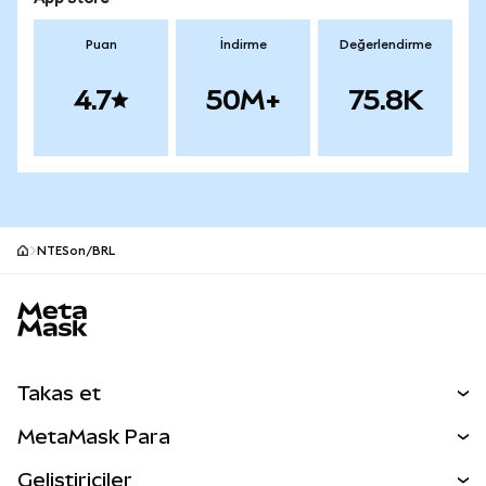
Puan
İndirme
Değerlendirme
4.7
50M+
75.8K
NTESon/BRL
MetaMask site alt bilgisi
Takas et
Takas İşlemleri
MetaMask Para
Tahmin Et
YENİ
Kripto Al
Geliştiriciler