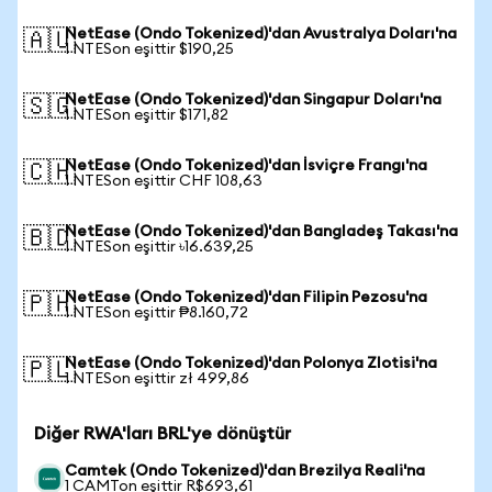
NetEase (Ondo Tokenized)'dan Avustralya Doları'na
🇦🇺
1 NTESon eşittir $190,25
NetEase (Ondo Tokenized)'dan Singapur Doları'na
🇸🇬
1 NTESon eşittir $171,82
NetEase (Ondo Tokenized)'dan İsviçre Frangı'na
🇨🇭
1 NTESon eşittir CHF 108,63
NetEase (Ondo Tokenized)'dan Bangladeş Takası'na
🇧🇩
1 NTESon eşittir ৳16.639,25
NetEase (Ondo Tokenized)'dan Filipin Pezosu'na
🇵🇭
1 NTESon eşittir ₱8.160,72
NetEase (Ondo Tokenized)'dan Polonya Zlotisi'na
🇵🇱
1 NTESon eşittir zł 499,86
Diğer RWA'ları BRL'ye dönüştür
Camtek (Ondo Tokenized)'dan Brezilya Reali'na
1 CAMTon eşittir R$693,61