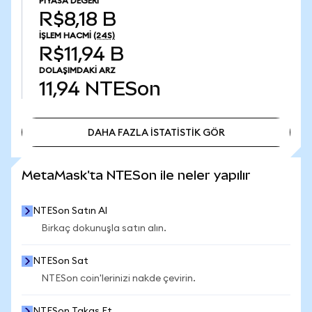
PIYASA DEĞERI
R$8,18 B
İŞLEM HACMI
(24S)
R$11,94 B
DOLAŞIMDAKI ARZ
11,94
NTESon
DAHA FAZLA İSTATİSTİK GÖR
DAHA FAZLA İSTATİSTİK GÖR
MetaMask'ta NTESon ile neler yapılır
NTESon Satın Al
Birkaç dokunuşla satın alın.
NTESon Sat
NTESon coin'lerinizi nakde çevirin.
NTESon Takas Et