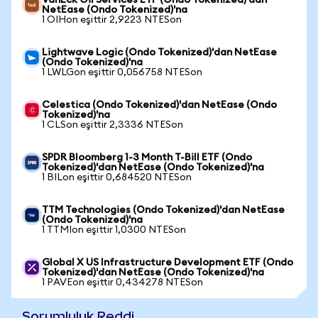
VanEck Oil Services ETF (Ondo Tokenized)'dan
NetEase (Ondo Tokenized)'na
1 OIHon eşittir 2,9223 NTESon
Lightwave Logic (Ondo Tokenized)'dan NetEase
(Ondo Tokenized)'na
1 LWLGon eşittir 0,056758 NTESon
Celestica (Ondo Tokenized)'dan NetEase (Ondo
Tokenized)'na
1 CLSon eşittir 2,3336 NTESon
SPDR Bloomberg 1-3 Month T-Bill ETF (Ondo
Tokenized)'dan NetEase (Ondo Tokenized)'na
1 BILon eşittir 0,684520 NTESon
TTM Technologies (Ondo Tokenized)'dan NetEase
(Ondo Tokenized)'na
1 TTMIon eşittir 1,0300 NTESon
Global X US Infrastructure Development ETF (Ondo
Tokenized)'dan NetEase (Ondo Tokenized)'na
1 PAVEon eşittir 0,434278 NTESon
Sorumluluk Reddi