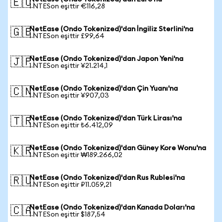
🇪🇺
1 NTESon eşittir €116,28
NetEase (Ondo Tokenized)'dan İngiliz Sterlini'na
🇬🇧
1 NTESon eşittir £99,64
NetEase (Ondo Tokenized)'dan Japon Yeni'na
🇯🇵
1 NTESon eşittir ¥21.214,1
NetEase (Ondo Tokenized)'dan Çin Yuanı'na
🇨🇳
1 NTESon eşittir ¥907,03
NetEase (Ondo Tokenized)'dan Türk Lirası'na
🇹🇷
1 NTESon eşittir ₺6.412,09
NetEase (Ondo Tokenized)'dan Güney Kore Wonu'na
🇰🇷
1 NTESon eşittir ₩189.266,02
NetEase (Ondo Tokenized)'dan Rus Rublesi'na
🇷🇺
1 NTESon eşittir ₽11.059,21
NetEase (Ondo Tokenized)'dan Kanada Doları'na
🇨🇦
1 NTESon eşittir $187,54