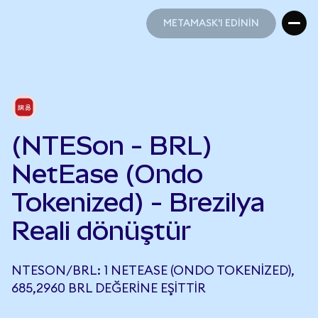
METAMASK'I EDİNİN
METAMASK'I EDİNİN
(NTESon - BRL)
NetEase (Ondo
Tokenized) - Brezilya
Reali dönüştür
NTESON/BRL: 1 NETEASE (ONDO TOKENIZED),
685,2960 BRL DEĞERINE EŞITTIR