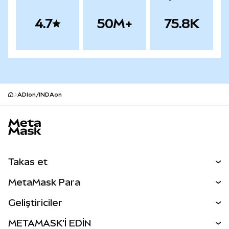
4.7
50M+
75.8K
ADIon/INDAon
MetaMask site alt bilgisi
Takas et
Takas İşlemleri
MetaMask Para
Tahmin Et
YENİ
Kripto Al
Geliştiriciler
Perps
YENİ
MetaMask Kart
Dökümantasyon
METAMASK'İ EDİN
RWA'lar