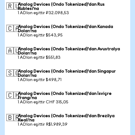
Analog Devices (Ondo Tokenized)'dan Rus
🇷🇺
Rublesi'na
1 ADIon eşittir ₽32.098,53
Analog Devices (Ondo Tokenized)'dan Kanada
🇨🇦
Doları'na
1 ADIon eşittir $543,95
Analog Devices (Ondo Tokenized)'dan Avustralya
🇦🇺
Doları'na
1 ADIon eşittir $551,83
Analog Devices (Ondo Tokenized)'dan Singapur
🇸🇬
Doları'na
1 ADIon eşittir $498,71
Analog Devices (Ondo Tokenized)'dan İsviçre
🇨🇭
Frangı'na
1 ADIon eşittir CHF 315,05
Analog Devices (Ondo Tokenized)'dan Brezilya
🇧🇷
Reali'na
1 ADIon eşittir R$1.989,39