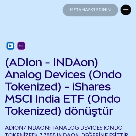
METAMASK'I EDİNİN
METAMASK'I EDİNİN
(ADIon - INDAon)
Analog Devices (Ondo
Tokenized) - iShares
MSCI India ETF (Ondo
Tokenized) dönüştür
ADION/INDAON: 1 ANALOG DEVICES (ONDO
TOKENIZED), 7,7855 INDAON DEĞERINE EŞITTIR