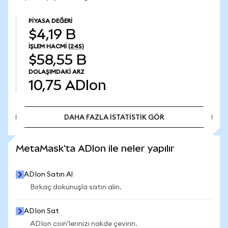
PIYASA DEĞERI
$4,19 B
İŞLEM HACMI
(24S)
$58,55 B
DOLAŞIMDAKI ARZ
10,75
ADIon
DAHA FAZLA İSTATİSTİK GÖR
DAHA FAZLA İSTATİSTİK GÖR
MetaMask'ta ADIon ile neler yapılır
ADIon Satın Al
Birkaç dokunuşla satın alın.
ADIon Sat
ADIon coin'lerinizi nakde çevirin.