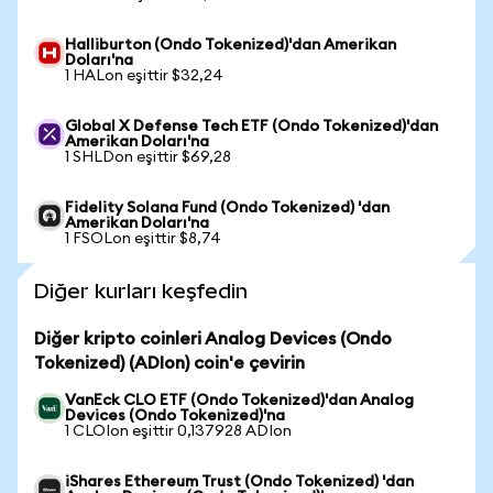
Halliburton (Ondo Tokenized)'dan Amerikan
Doları'na
1 HALon eşittir $32,24
Global X Defense Tech ETF (Ondo Tokenized)'dan
Amerikan Doları'na
1 SHLDon eşittir $69,28
Fidelity Solana Fund (Ondo Tokenized) 'dan
Amerikan Doları'na
1 FSOLon eşittir $8,74
Diğer kurları keşfedin
Diğer kripto coinleri Analog Devices (Ondo
Tokenized) (ADIon) coin'e çevirin
VanEck CLO ETF (Ondo Tokenized)'dan Analog
Devices (Ondo Tokenized)'na
1 CLOIon eşittir 0,137928 ADIon
iShares Ethereum Trust (Ondo Tokenized) 'dan