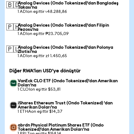
Analog Devices (Ondo Tokenized)'dan Bangladeş
🇧🇩
Takası'na
1 ADIon eşittir ৳48.288,86
Analog Devices (Ondo Tokenized)'dan Filipin
🇵🇭
Pezosu'na
1 ADIon eşittir ₱23.705,09
Analog Devices (Ondo Tokenized)'dan Polonya
🇵🇱
Zlotisi'na
1 ADIon eşittir zł 1.450,65
Diğer RWA'ları USD'ye dönüştür
VanEck CLO ETF (Ondo Tokenized)'dan Amerikan
Doları'na
1 CLOIon eşittir $53,81
iShares Ethereum Trust (Ondo Tokenized) 'dan
Amerikan Doları'na
1 ETHAon eşittir $14,37
abrdn Physical Platinum Shares ETF (Ondo
Tokenized)'dan Amerikan Doları'na
1 PPLTon eşittir $158,14