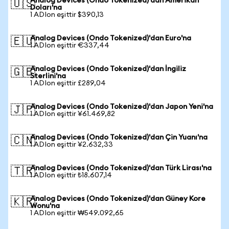
Analog Devices (Ondo Tokenized)'dan Amerikan
🇺🇸
Doları'na
1 ADIon eşittir $390,13
Analog Devices (Ondo Tokenized)'dan Euro'na
🇪🇺
1 ADIon eşittir €337,44
Analog Devices (Ondo Tokenized)'dan İngiliz
🇬🇧
Sterlini'na
1 ADIon eşittir £289,04
Analog Devices (Ondo Tokenized)'dan Japon Yeni'na
🇯🇵
1 ADIon eşittir ¥61.469,82
Analog Devices (Ondo Tokenized)'dan Çin Yuanı'na
🇨🇳
1 ADIon eşittir ¥2.632,33
Analog Devices (Ondo Tokenized)'dan Türk Lirası'na
🇹🇷
1 ADIon eşittir ₺18.607,14
Analog Devices (Ondo Tokenized)'dan Güney Kore
🇰🇷
Wonu'na
1 ADIon eşittir ₩549.092,65