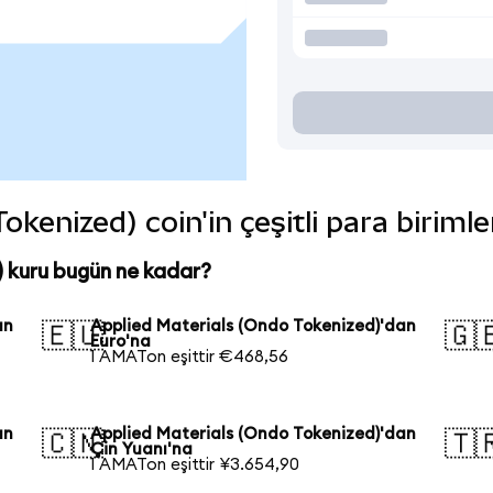
okenized) coin'in çeşitli para biriml
 kuru bugün ne kadar?
an
Applied Materials (Ondo Tokenized)'dan
🇪🇺
🇬
Euro'na
1 AMATon eşittir €468,56
an
Applied Materials (Ondo Tokenized)'dan
🇨🇳
🇹
Çin Yuanı'na
1 AMATon eşittir ¥3.654,90