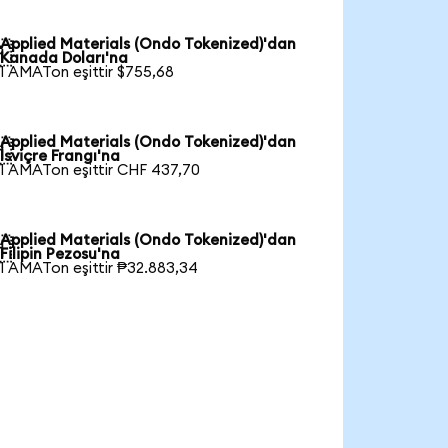
Applied Materials (Ondo Tokenized)'dan

Kanada Doları'na
1 AMATon eşittir $755,68
Applied Materials (Ondo Tokenized)'dan

İsviçre Frangı'na
1 AMATon eşittir CHF 437,70
Applied Materials (Ondo Tokenized)'dan

Filipin Pezosu'na
1 AMATon eşittir ₱32.883,34