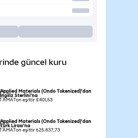
erinde güncel kuru
Applied Materials (Ondo Tokenized)'dan

İngiliz Sterlini'na
1 AMATon eşittir £401,53
Applied Materials (Ondo Tokenized)'dan

Türk Lirası'na
1 AMATon eşittir ₺25.837,73