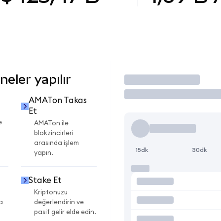
eler yapılır
İşlem Yap
AMATon Takas
Et
e
AMATon ile
blokzincirleri
arasında işlem
15dk
30dk
yapın.
Stake Et
Kriptonuzu
a
değerlendirin ve
pasif gelir elde edin.