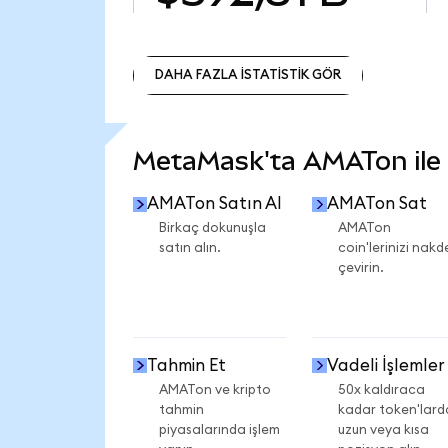
DAHA FAZLA İSTATİSTİK GÖR
DAHA FAZLA İSTATİSTİK GÖR
MetaMask'ta AMATon ile n
AMATon Satın Al
AMATon Sat
Birkaç dokunuşla
AMATon
satın alın.
coin'lerinizi nakd
çevirin.
Tahmin Et
Vadeli İşlemler
AMATon ve kripto
50x kaldıraca
tahmin
kadar token'lard
piyasalarında işlem
uzun veya kısa