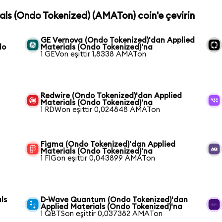
ials (Ondo Tokenized) (AMATon) coin'e çevirin
GE Vernova (Ondo Tokenized)'dan Applied
do
Materials (Ondo Tokenized)'na
1 GEVon eşittir 1,8338 AMATon
Redwire (Ondo Tokenized)'dan Applied
Materials (Ondo Tokenized)'na
1 RDWon eşittir 0,024848 AMATon
Figma (Ondo Tokenized)'dan Applied
Materials (Ondo Tokenized)'na
1 FIGon eşittir 0,043899 AMATon
ls
D-Wave Quantum (Ondo Tokenized)'dan
Applied Materials (Ondo Tokenized)'na
1 QBTSon eşittir 0,037382 AMATon