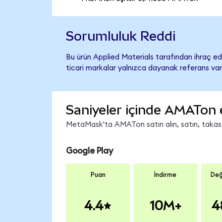
Sorumluluk Reddi
Bu ürün Applied Materials tarafından ihraç edi
ticari markalar yalnızca dayanak referans var
Saniyeler içinde AMATon 
MetaMask'ta AMATon satın alın, satın, takas ed
Google Play
Puan
İndirme
Değ
4.4
10M+
4