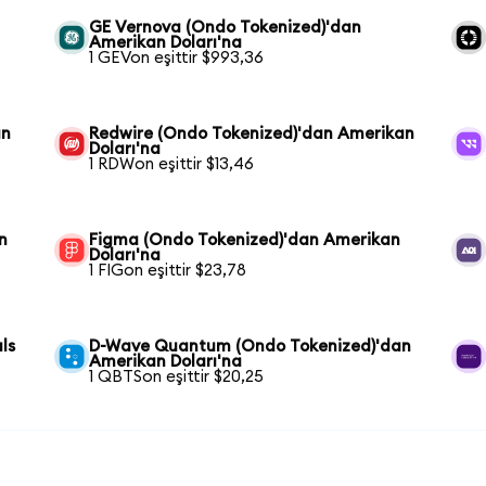
GE Vernova (Ondo Tokenized)'dan
Amerikan Doları'na
1 GEVon eşittir $993,36
an
Redwire (Ondo Tokenized)'dan Amerikan
Doları'na
1 RDWon eşittir $13,46
n
Figma (Ondo Tokenized)'dan Amerikan
Doları'na
1 FIGon eşittir $23,78
ls
D-Wave Quantum (Ondo Tokenized)'dan
Amerikan Doları'na
1 QBTSon eşittir $20,25