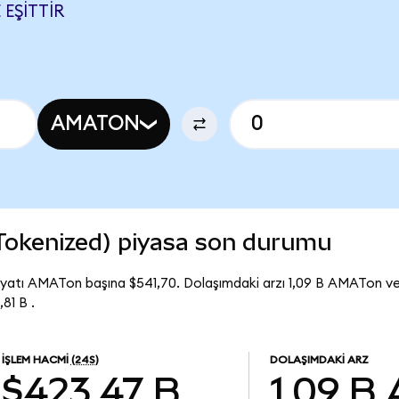
 EŞITTIR
AMATON
 Tokenized) piyasa son durumu
iyatı AMATon başına $541,70. Dolaşımdaki arzı 1,09 B AMATon ve
81 B .
İŞLEM HACMI
(24S)
DOLAŞIMDAKI ARZ
$423,47 B
1,09 B