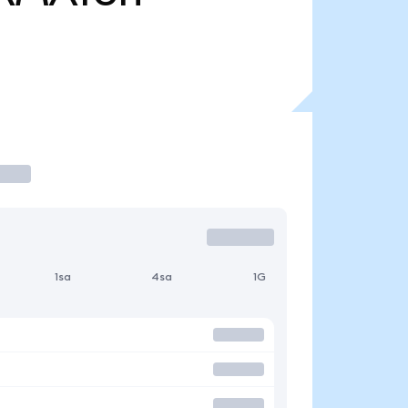
1sa
4sa
1G