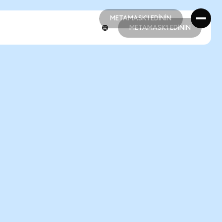
METAMASK'I EDİNİN
METAMASK'I EDİNİN
METAMASK'I EDİNİN
METAMASK'I EDİNİN