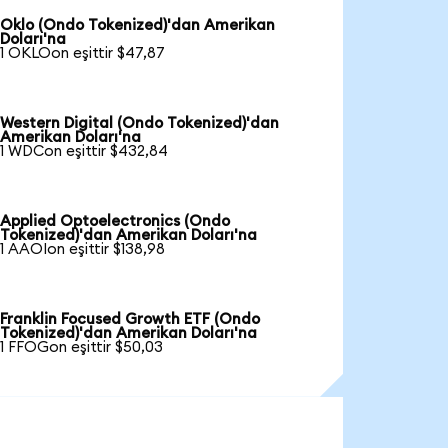
Oklo (Ondo Tokenized)'dan Amerikan
Doları'na
1 OKLOon eşittir $47,87
Western Digital (Ondo Tokenized)'dan
Amerikan Doları'na
1 WDCon eşittir $432,84
Applied Optoelectronics (Ondo
Tokenized)'dan Amerikan Doları'na
1 AAOIon eşittir $138,98
Franklin Focused Growth ETF (Ondo
Tokenized)'dan Amerikan Doları'na
1 FFOGon eşittir $50,03