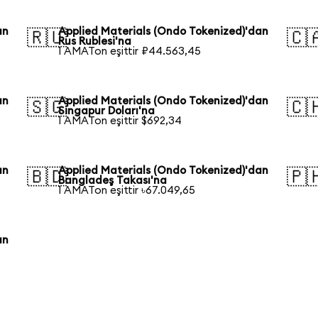
an
Applied Materials (Ondo Tokenized)'dan
🇷🇺
🇨
Rus Rublesi'na
1 AMATon eşittir ₽44.563,45
an
Applied Materials (Ondo Tokenized)'dan
🇸🇬
🇨
Singapur Doları'na
1 AMATon eşittir $692,34
an
Applied Materials (Ondo Tokenized)'dan
🇧🇩
🇵
Bangladeş Takası'na
1 AMATon eşittir ৳67.049,65
an