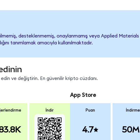
lmemiş, desteklenmemiş, onaylanmamış veya Applied Materials ile i
lığını tanımlamak amacıyla kullanılmaktadır.
edinin
in ve değiştirin. En güvenilir kripto cüzdanı.
App Store
erlendirme
İndir
Puan
İndirme
83.8K
4.7
50M