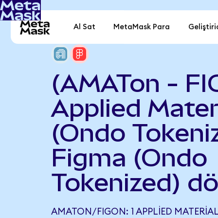
Al Sat
MetaMask Para
Geliştiri
(AMATon - FI
Applied Mater
(Ondo Tokeniz
Figma (Ondo
Tokenized) d
AMATON/FIGON: 1 APPLIED MATERIA