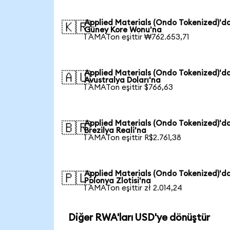
Applied Materials (Ondo Tokenized)'d
🇰🇷
Güney Kore Wonu'na
1 AMATon eşittir ₩762.653,71
Applied Materials (Ondo Tokenized)'d
🇦🇺
Avustralya Doları'na
1 AMATon eşittir $766,63
Applied Materials (Ondo Tokenized)'d
🇧🇷
Brezilya Reali'na
1 AMATon eşittir R$2.761,38
Applied Materials (Ondo Tokenized)'d
🇵🇱
Polonya Zlotisi'na
1 AMATon eşittir zł 2.014,24
Diğer RWA'ları USD'ye dönüştür