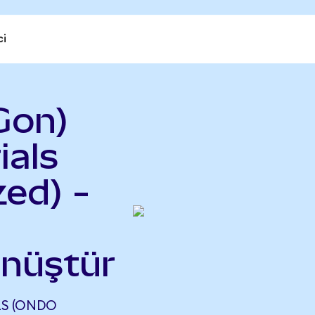
ci
Gon)
ials
ed) -
önüştür
LS (ONDO