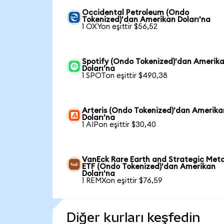
Occidental Petroleum (Ondo
Tokenized)'dan Amerikan Doları'na
1 OXYon eşittir $56,52
Spotify (Ondo Tokenized)'dan Amerik
Doları'na
1 SPOTon eşittir $490,38
Arteris (Ondo Tokenized)'dan Amerika
Doları'na
1 AIPon eşittir $30,40
VanEck Rare Earth and Strategic Meta
ETF (Ondo Tokenized)'dan Amerikan
Doları'na
1 REMXon eşittir $76,59
Diğer kurları keşfedin