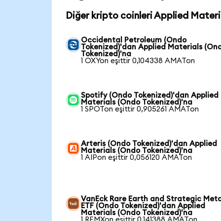
Diğer kripto coinleri Applied Mater
Occidental Petroleum (Ondo
Tokenized)'dan Applied Materials (On
Tokenized)'na
1 OXYon eşittir 0,104338 AMATon
Spotify (Ondo Tokenized)'dan Applied
Materials (Ondo Tokenized)'na
1 SPOTon eşittir 0,905261 AMATon
Arteris (Ondo Tokenized)'dan Applied
Materials (Ondo Tokenized)'na
1 AIPon eşittir 0,056120 AMATon
VanEck Rare Earth and Strategic Meta
ETF (Ondo Tokenized)'dan Applied
Materials (Ondo Tokenized)'na
1 REMXon eşittir 0,141388 AMATon