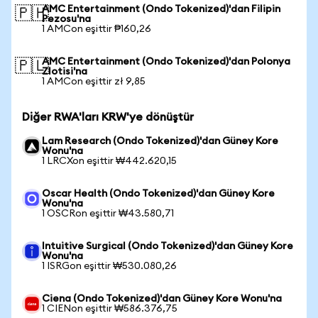
AMC Entertainment (Ondo Tokenized)'dan Filipin
🇵🇭
Pezosu'na
1 AMCon eşittir ₱160,26
AMC Entertainment (Ondo Tokenized)'dan Polonya
🇵🇱
Zlotisi'na
1 AMCon eşittir zł 9,85
Diğer RWA'ları KRW'ye dönüştür
Lam Research (Ondo Tokenized)'dan Güney Kore
Wonu'na
1 LRCXon eşittir ₩442.620,15
Oscar Health (Ondo Tokenized)'dan Güney Kore
Wonu'na
1 OSCRon eşittir ₩43.580,71
Intuitive Surgical (Ondo Tokenized)'dan Güney Kore
Wonu'na
1 ISRGon eşittir ₩530.080,26
Ciena (Ondo Tokenized)'dan Güney Kore Wonu'na
1 CIENon eşittir ₩586.376,75