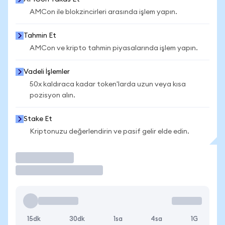
AMCon ile blokzincirleri arasında işlem yapın.
Tahmin Et
AMCon ve kripto tahmin piyasalarında işlem yapın.
Vadeli İşlemler
50x kaldıraca kadar token'larda uzun veya kısa
pozisyon alın.
Stake Et
Kriptonuzu değerlendirin ve pasif gelir elde edin.
İşlem Yap
15dk
30dk
1sa
4sa
1G