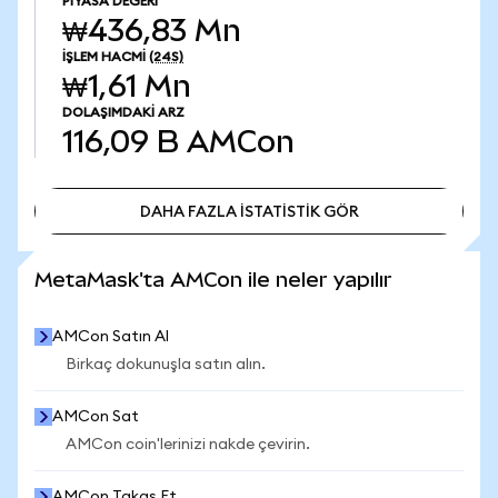
PIYASA DEĞERI
₩436,83 Mn
İŞLEM HACMI
(24S)
₩1,61 Mn
DOLAŞIMDAKI ARZ
116,09 B
AMCon
DAHA FAZLA İSTATİSTİK GÖR
DAHA FAZLA İSTATİSTİK GÖR
MetaMask'ta AMCon ile neler yapılır
AMCon Satın Al
Birkaç dokunuşla satın alın.
AMCon Sat
AMCon coin'lerinizi nakde çevirin.
AMCon Takas Et