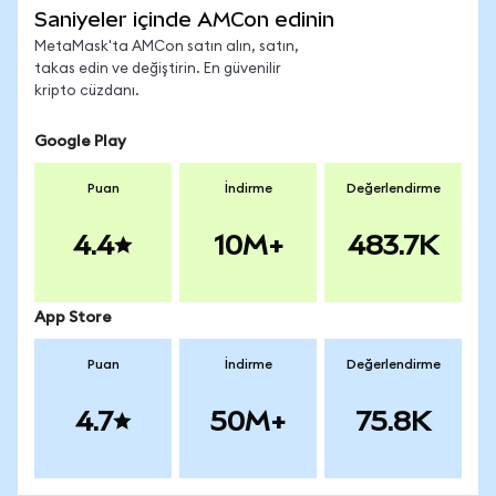
Saniyeler içinde AMCon edinin
MetaMask'ta AMCon satın alın, satın,
takas edin ve değiştirin. En güvenilir
kripto cüzdanı.
Google Play
Puan
İndirme
Değerlendirme
4.4
10M+
483.7K
App Store
Puan
İndirme
Değerlendirme
4.7
50M+
75.8K