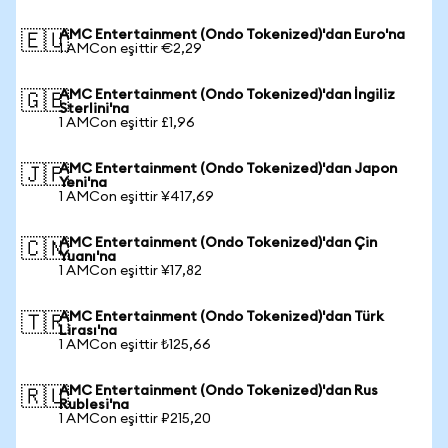
AMC Entertainment (Ondo Tokenized)'dan Euro'na
🇪🇺
1 AMCon eşittir €2,29
AMC Entertainment (Ondo Tokenized)'dan İngiliz
🇬🇧
Sterlini'na
1 AMCon eşittir £1,96
AMC Entertainment (Ondo Tokenized)'dan Japon
🇯🇵
Yeni'na
1 AMCon eşittir ¥417,69
AMC Entertainment (Ondo Tokenized)'dan Çin
🇨🇳
Yuanı'na
1 AMCon eşittir ¥17,82
AMC Entertainment (Ondo Tokenized)'dan Türk
🇹🇷
Lirası'na
1 AMCon eşittir ₺125,66
AMC Entertainment (Ondo Tokenized)'dan Rus
🇷🇺
Rublesi'na
1 AMCon eşittir ₽215,20