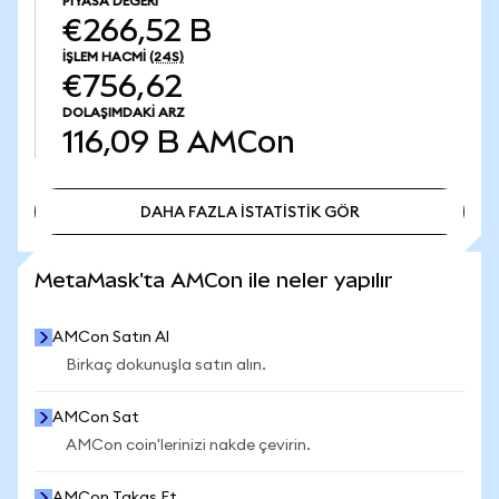
PIYASA DEĞERI
€266,52 B
İŞLEM HACMI
(24S)
€756,62
DOLAŞIMDAKI ARZ
116,09 B
AMCon
DAHA FAZLA İSTATİSTİK GÖR
DAHA FAZLA İSTATİSTİK GÖR
MetaMask'ta AMCon ile neler yapılır
AMCon Satın Al
Birkaç dokunuşla satın alın.
AMCon Sat
AMCon coin'lerinizi nakde çevirin.
AMCon Takas Et