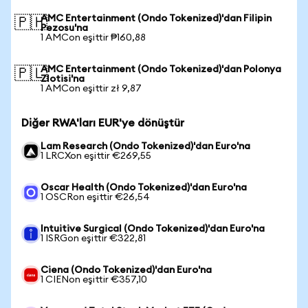
AMC Entertainment (Ondo Tokenized)'dan Filipin
🇵🇭
Pezosu'na
1 AMCon eşittir ₱160,88
AMC Entertainment (Ondo Tokenized)'dan Polonya
🇵🇱
Zlotisi'na
1 AMCon eşittir zł 9,87
Diğer RWA'ları EUR'ye dönüştür
Lam Research (Ondo Tokenized)'dan Euro'na
1 LRCXon eşittir €269,55
Oscar Health (Ondo Tokenized)'dan Euro'na
1 OSCRon eşittir €26,54
Intuitive Surgical (Ondo Tokenized)'dan Euro'na
1 ISRGon eşittir €322,81
Ciena (Ondo Tokenized)'dan Euro'na
1 CIENon eşittir €357,10