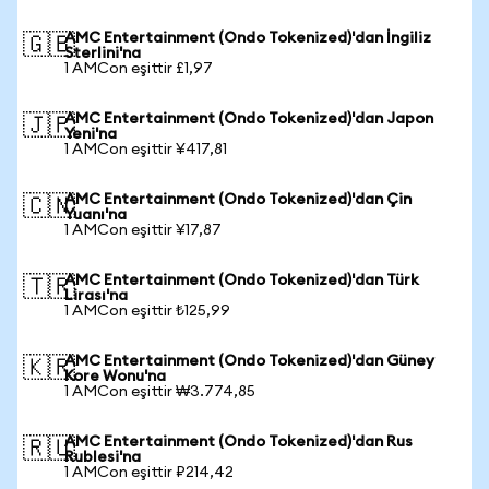
AMC Entertainment (Ondo Tokenized)'dan İngiliz
🇬🇧
Sterlini'na
1 AMCon eşittir £1,97
AMC Entertainment (Ondo Tokenized)'dan Japon
🇯🇵
Yeni'na
1 AMCon eşittir ¥417,81
AMC Entertainment (Ondo Tokenized)'dan Çin
🇨🇳
Yuanı'na
1 AMCon eşittir ¥17,87
AMC Entertainment (Ondo Tokenized)'dan Türk
🇹🇷
Lirası'na
1 AMCon eşittir ₺125,99
AMC Entertainment (Ondo Tokenized)'dan Güney
🇰🇷
Kore Wonu'na
1 AMCon eşittir ₩3.774,85
AMC Entertainment (Ondo Tokenized)'dan Rus
🇷🇺
Rublesi'na
1 AMCon eşittir ₽214,42