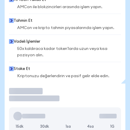
AMCon ile blokzincirleri arasında işlem yapın.
Tahmin Et
AMCon ve kripto tahmin piyasalarında işlem yapın.
Vadeli İşlemler
50x kaldıraca kadar token'larda uzun veya kısa
pozisyon alın.
Stake Et
Kriptonuzu değerlendirin ve pasif gelir elde edin.
İşlem Yap
15dk
30dk
1sa
4sa
1G