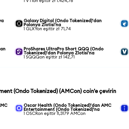
1 VTIon eşittir zł 1.424,76
ya
Galaxy Digital (Ondo Tokenized)'dan
Polonya Zlotisi'na
1 GLXYon eşittir zł 71,74
dan
ProShares UltraPro Short QQQ (Ondo
Tokenized)'dan Polonya Zlotisi'na
1 SQQQon eşittir zł 142,71
nment (Ondo Tokenized) (AMCon) coin'e çevirin
 AMC
Oscar Health (Ondo Tokenized)'dan AMC
Entertainment (Ondo Tokenized)'na
1 OSCRon eşittir 11,3179 AMCon