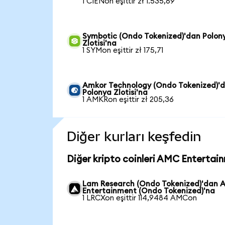
1 CIENon eşittir zł 1.535,69
Symbotic (Ondo Tokenized)'dan Polon
Zlotisi'na
1 SYMon eşittir zł 175,71
Amkor Technology (Ondo Tokenized)'
Polonya Zlotisi'na
1 AMKRon eşittir zł 205,36
Diğer kurları keşfedin
Diğer kripto coinleri AMC Entertai
Lam Research (Ondo Tokenized)'dan
Entertainment (Ondo Tokenized)'na
1 LRCXon eşittir 114,9484 AMCon