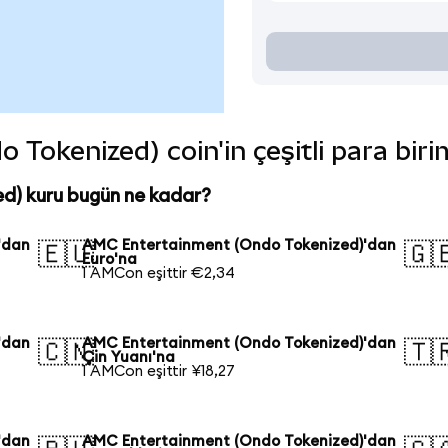
Tokenized) coin'in çeşitli para biri
d) kuru bugün ne kadar?
'dan
AMC Entertainment (Ondo Tokenized)'dan
🇪🇺
🇬
Euro'na
1 AMCon eşittir €2,34
'dan
AMC Entertainment (Ondo Tokenized)'dan
🇨🇳
🇹
Çin Yuanı'na
1 AMCon eşittir ¥18,27
'dan
AMC Entertainment (Ondo Tokenized)'dan