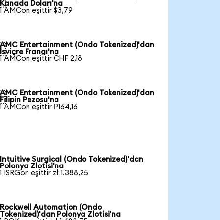

Kanada Doları'na
1 AMCon eşittir $3,79
AMC Entertainment (Ondo Tokenized)'dan

İsviçre Frangı'na
1 AMCon eşittir CHF 2,18
AMC Entertainment (Ondo Tokenized)'dan

Filipin Pezosu'na
1 AMCon eşittir ₱164,16
Intuitive Surgical (Ondo Tokenized)'dan
Polonya Zlotisi'na
1 ISRGon eşittir zł 1.388,25
Rockwell Automation (Ondo
Tokenized)'dan Polonya Zlotisi'na