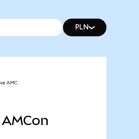
PLN
n ve AMC
AMCon