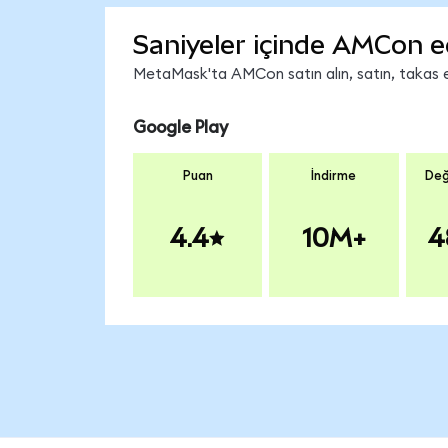
Saniyeler içinde AMCon e
MetaMask'ta AMCon satın alın, satın, takas edi
Google Play
Puan
İndirme
Değ
4.4
10M+
4