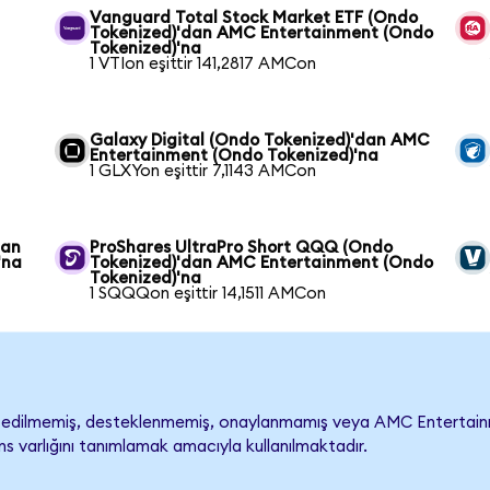
Vanguard Total Stock Market ETF (Ondo
Tokenized)'dan AMC Entertainment (Ondo
Tokenized)'na
1 VTIon eşittir 141,2817 AMCon
Galaxy Digital (Ondo Tokenized)'dan AMC
Entertainment (Ondo Tokenized)'na
1 GLXYon eşittir 7,1143 AMCon
dan
ProShares UltraPro Short QQQ (Ondo
'na
Tokenized)'dan AMC Entertainment (Ondo
Tokenized)'na
1 SQQQon eşittir 14,1511 AMCon
dilmemiş, desteklenmemiş, onaylanmamış veya AMC Entertainment i
s varlığını tanımlamak amacıyla kullanılmaktadır.