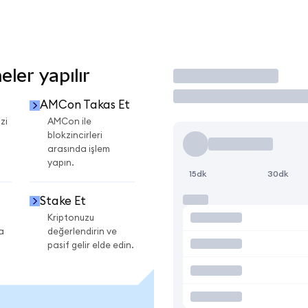
ler yapılır
İşlem Yap
AMCon Takas Et
zi
AMCon ile
blokzincirleri
arasında işlem
yapın.
15dk
30dk
Stake Et
Kriptonuzu
a
değerlendirin ve
pasif gelir elde edin.