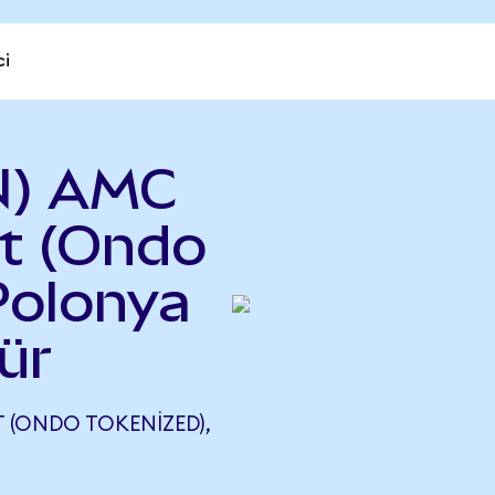
ci
N) AMC
t (Ondo
Polonya
ür
 (ONDO TOKENIZED),