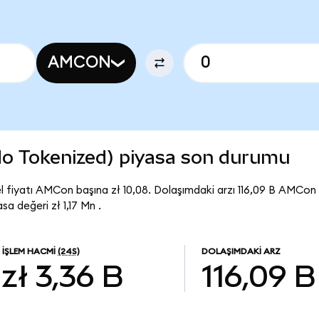
AMCON
o Tokenized) piyasa son durumu
fiyatı AMCon başına zł 10,08. Dolaşımdaki arzı 116,09 B AMCo
 değeri zł 1,17 Mn .
İŞLEM HACMI
(24S)
DOLAŞIMDAKI ARZ
zł 3,36 B
116,09 B