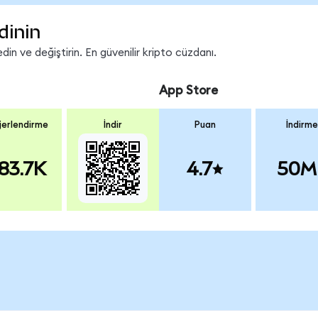
dinin
n ve değiştirin. En güvenilir kripto cüzdanı.
App Store
erlendirme
İndir
Puan
İndirme
83.7K
4.7
50M