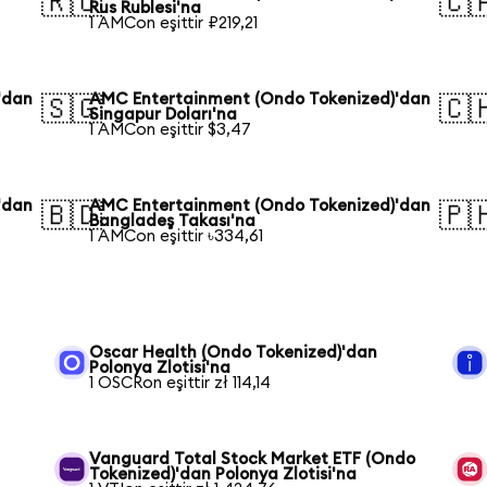
🇷🇺
🇨
Rus Rublesi'na
1 AMCon eşittir ₽219,21
'dan
AMC Entertainment (Ondo Tokenized)'dan
🇸🇬
🇨
Singapur Doları'na
1 AMCon eşittir $3,47
'dan
AMC Entertainment (Ondo Tokenized)'dan
🇧🇩
🇵
Bangladeş Takası'na
1 AMCon eşittir ৳334,61
Oscar Health (Ondo Tokenized)'dan
Polonya Zlotisi'na
1 OSCRon eşittir zł 114,14
Vanguard Total Stock Market ETF (Ondo
Tokenized)'dan Polonya Zlotisi'na