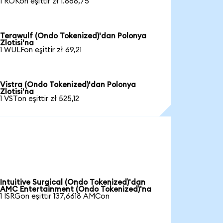
1 ROKon eşittir zł 1.688,75
Terawulf (Ondo Tokenized)'dan Polonya
Zlotisi'na
1 WULFon eşittir zł 69,21
Vistra (Ondo Tokenized)'dan Polonya
Zlotisi'na
1 VSTon eşittir zł 525,12
Intuitive Surgical (Ondo Tokenized)'dan
AMC Entertainment (Ondo Tokenized)'na
1 ISRGon eşittir 137,6618 AMCon