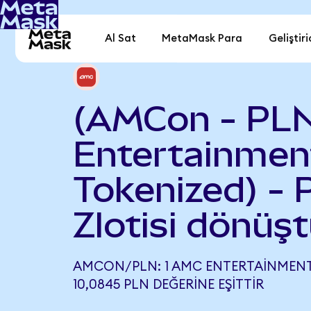
Al Sat
MetaMask Para
Geliştiri
(AMCon - PL
Entertainmen
Tokenized) - 
Zlotisi dönüşt
AMCON/PLN: 1 AMC ENTERTAINMENT
10,0845 PLN DEĞERINE EŞITTIR