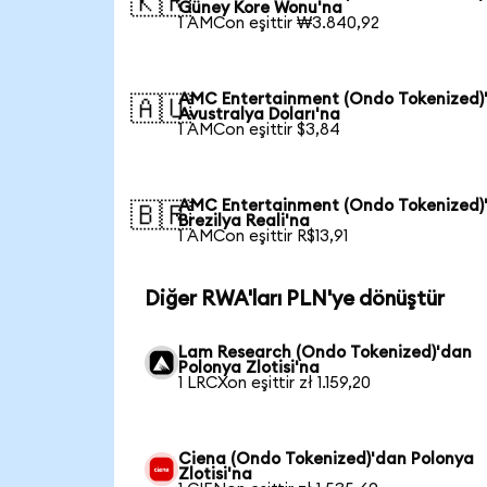
🇰🇷
Güney Kore Wonu'na
1 AMCon eşittir ₩3.840,92
AMC Entertainment (Ondo Tokenized)
🇦🇺
Avustralya Doları'na
1 AMCon eşittir $3,84
AMC Entertainment (Ondo Tokenized)
🇧🇷
Brezilya Reali'na
1 AMCon eşittir R$13,91
Diğer RWA'ları PLN'ye dönüştür
Lam Research (Ondo Tokenized)'dan
Polonya Zlotisi'na
1 LRCXon eşittir zł 1.159,20
Ciena (Ondo Tokenized)'dan Polonya
Zlotisi'na