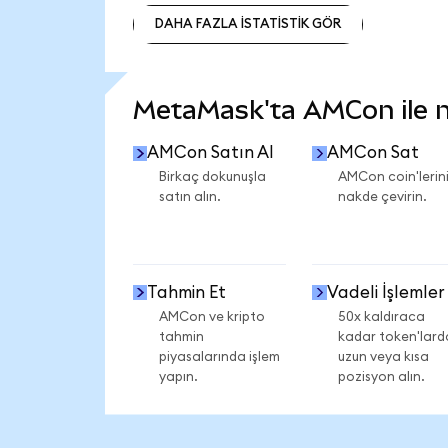
DAHA FAZLA İSTATİSTİK GÖR
DAHA FAZLA İSTATİSTİK GÖR
MetaMask'ta AMCon ile ne
AMCon Satın Al
AMCon Sat
Birkaç dokunuşla
AMCon coin'lerini
satın alın.
nakde çevirin.
Tahmin Et
Vadeli İşlemler
AMCon ve kripto
50x kaldıraca
tahmin
kadar token'lard
piyasalarında işlem
uzun veya kısa
yapın.
pozisyon alın.