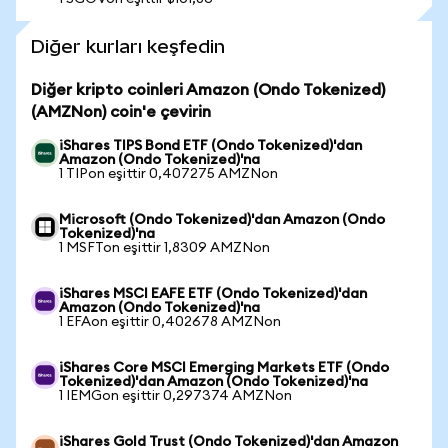
Diğer kurları keşfedin
Diğer kripto coinleri Amazon (Ondo Tokenized)
(AMZNon) coin'e çevirin
iShares TIPS Bond ETF (Ondo Tokenized)'dan
Amazon (Ondo Tokenized)'na
1 TIPon eşittir 0,407275 AMZNon
Microsoft (Ondo Tokenized)'dan Amazon (Ondo
Tokenized)'na
1 MSFTon eşittir 1,8309 AMZNon
iShares MSCI EAFE ETF (Ondo Tokenized)'dan
Amazon (Ondo Tokenized)'na
1 EFAon eşittir 0,402678 AMZNon
iShares Core MSCI Emerging Markets ETF (Ondo
Tokenized)'dan Amazon (Ondo Tokenized)'na
1 IEMGon eşittir 0,297374 AMZNon
iShares Gold Trust (Ondo Tokenized)'dan Amazon