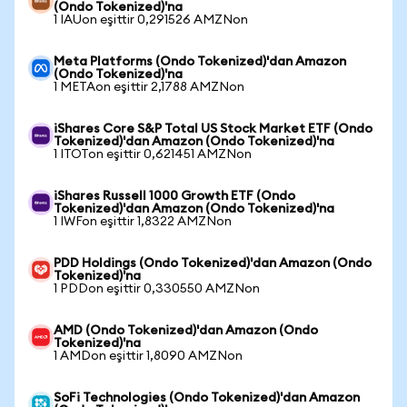
(Ondo Tokenized)'na
1 IAUon eşittir 0,291526 AMZNon
Meta Platforms (Ondo Tokenized)'dan Amazon
(Ondo Tokenized)'na
1 METAon eşittir 2,1788 AMZNon
iShares Core S&P Total US Stock Market ETF (Ondo
Tokenized)'dan Amazon (Ondo Tokenized)'na
1 ITOTon eşittir 0,621451 AMZNon
iShares Russell 1000 Growth ETF (Ondo
Tokenized)'dan Amazon (Ondo Tokenized)'na
1 IWFon eşittir 1,8322 AMZNon
PDD Holdings (Ondo Tokenized)'dan Amazon (Ondo
Tokenized)'na
1 PDDon eşittir 0,330550 AMZNon
AMD (Ondo Tokenized)'dan Amazon (Ondo
Tokenized)'na
1 AMDon eşittir 1,8090 AMZNon
SoFi Technologies (Ondo Tokenized)'dan Amazon