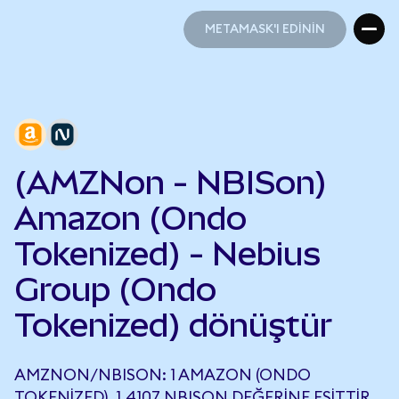
METAMASK'I EDİNİN
METAMASK'I EDİNİN
(AMZNon - NBISon)
Amazon (Ondo
Tokenized) - Nebius
Group (Ondo
Tokenized) dönüştür
AMZNON/NBISON: 1 AMAZON (ONDO
TOKENIZED), 1,4107 NBISON DEĞERINE EŞITTIR