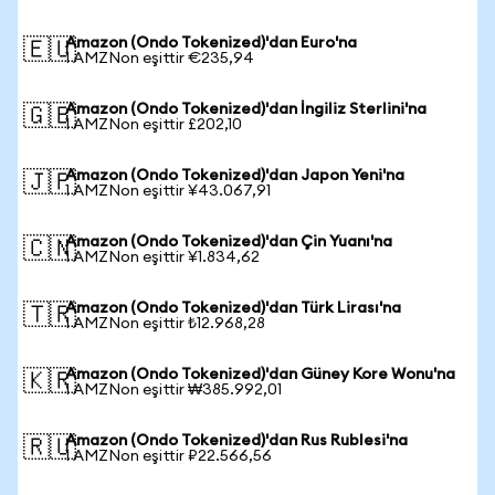
Amazon (Ondo Tokenized)'dan Euro'na
🇪🇺
1 AMZNon eşittir €235,94
Amazon (Ondo Tokenized)'dan İngiliz Sterlini'na
🇬🇧
1 AMZNon eşittir £202,10
Amazon (Ondo Tokenized)'dan Japon Yeni'na
🇯🇵
1 AMZNon eşittir ¥43.067,91
Amazon (Ondo Tokenized)'dan Çin Yuanı'na
🇨🇳
1 AMZNon eşittir ¥1.834,62
Amazon (Ondo Tokenized)'dan Türk Lirası'na
🇹🇷
1 AMZNon eşittir ₺12.968,28
Amazon (Ondo Tokenized)'dan Güney Kore Wonu'na
🇰🇷
1 AMZNon eşittir ₩385.992,01
Amazon (Ondo Tokenized)'dan Rus Rublesi'na
🇷🇺
1 AMZNon eşittir ₽22.566,56