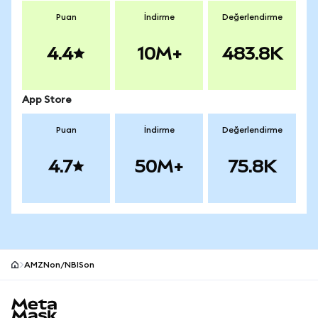
Puan
İndirme
Değerlendirme
4.4
10M+
483.8K
App Store
Puan
İndirme
Değerlendirme
4.7
50M+
75.8K
AMZNon/NBISon
MetaMask site alt bilgisi