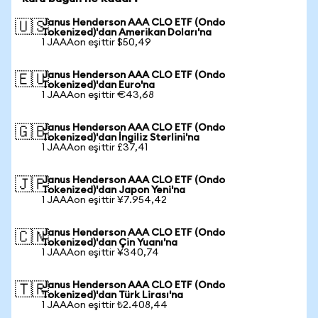
Janus Henderson AAA CLO ETF (Ondo
🇺🇸
Tokenized)'dan Amerikan Doları'na
1 JAAAon eşittir $50,49
Janus Henderson AAA CLO ETF (Ondo
🇪🇺
Tokenized)'dan Euro'na
1 JAAAon eşittir €43,68
Janus Henderson AAA CLO ETF (Ondo
🇬🇧
Tokenized)'dan İngiliz Sterlini'na
1 JAAAon eşittir £37,41
Janus Henderson AAA CLO ETF (Ondo
🇯🇵
Tokenized)'dan Japon Yeni'na
1 JAAAon eşittir ¥7.954,42
Janus Henderson AAA CLO ETF (Ondo
🇨🇳
Tokenized)'dan Çin Yuanı'na
1 JAAAon eşittir ¥340,74
Janus Henderson AAA CLO ETF (Ondo
🇹🇷
Tokenized)'dan Türk Lirası'na
1 JAAAon eşittir ₺2.408,44