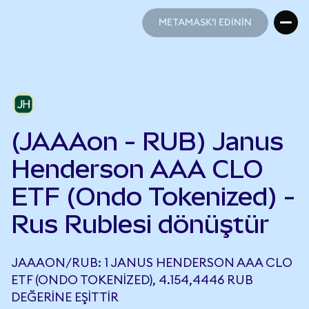
METAMASK'I EDİNİN
METAMASK'I EDİNİN
(JAAAon - RUB) Janus
Henderson AAA CLO
ETF (Ondo Tokenized) -
Rus Rublesi dönüştür
JAAAON/RUB: 1 JANUS HENDERSON AAA CLO
ETF (ONDO TOKENIZED), 4.154,4446 RUB
DEĞERINE EŞITTIR