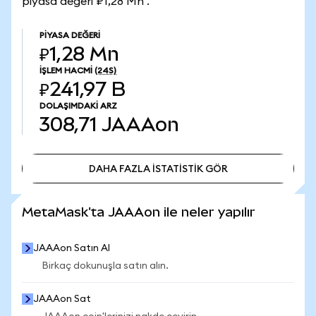
piyasa değeri ₽1,28 Mn .
PIYASA DEĞERI
₽1,28 Mn
İŞLEM HACMI
(24S)
₽241,97 B
DOLAŞIMDAKI ARZ
308,71
JAAAon
DAHA FAZLA İSTATİSTİK GÖR
DAHA FAZLA İSTATİSTİK GÖR
MetaMask'ta JAAAon ile neler yapılır
JAAAon Satın Al
Birkaç dokunuşla satın alın.
JAAAon Sat