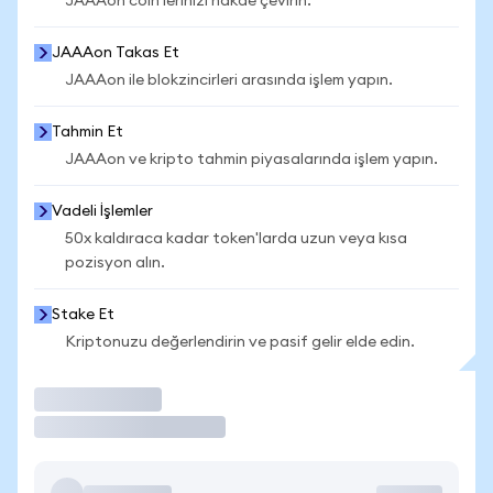
JAAAon coin'lerinizi nakde çevirin.
JAAAon Takas Et
JAAAon ile blokzincirleri arasında işlem yapın.
Tahmin Et
JAAAon ve kripto tahmin piyasalarında işlem yapın.
Vadeli İşlemler
50x kaldıraca kadar token'larda uzun veya kısa
pozisyon alın.
Stake Et
Kriptonuzu değerlendirin ve pasif gelir elde edin.
İşlem Yap