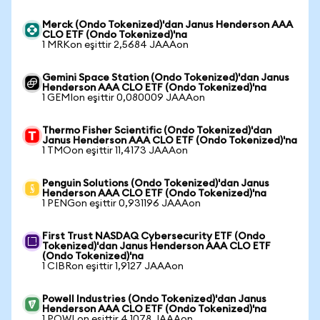
Merck (Ondo Tokenized)'dan Janus Henderson AAA
CLO ETF (Ondo Tokenized)'na
1 MRKon eşittir 2,5684 JAAAon
Gemini Space Station (Ondo Tokenized)'dan Janus
Henderson AAA CLO ETF (Ondo Tokenized)'na
1 GEMIon eşittir 0,080009 JAAAon
Thermo Fisher Scientific (Ondo Tokenized)'dan
Janus Henderson AAA CLO ETF (Ondo Tokenized)'na
1 TMOon eşittir 11,4173 JAAAon
Penguin Solutions (Ondo Tokenized)'dan Janus
Henderson AAA CLO ETF (Ondo Tokenized)'na
1 PENGon eşittir 0,931196 JAAAon
First Trust NASDAQ Cybersecurity ETF (Ondo
Tokenized)'dan Janus Henderson AAA CLO ETF
(Ondo Tokenized)'na
1 CIBRon eşittir 1,9127 JAAAon
Powell Industries (Ondo Tokenized)'dan Janus
Henderson AAA CLO ETF (Ondo Tokenized)'na
1 POWLon eşittir 4,1078 JAAAon