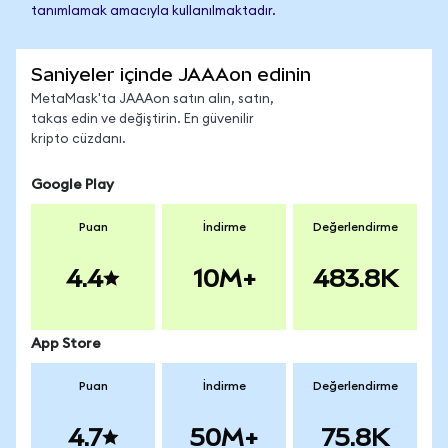
tanımlamak amacıyla kullanılmaktadır.
Saniyeler içinde JAAAon edinin
MetaMask'ta JAAAon satın alın, satın,
takas edin ve değiştirin. En güvenilir
kripto cüzdanı.
Google Play
Puan
İndirme
Değerlendirme
4.4
10M+
483.8K
App Store
Puan
İndirme
Değerlendirme
4.7
50M+
75.8K