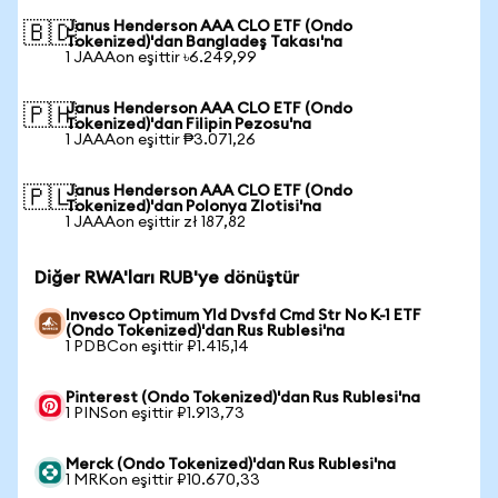
Janus Henderson AAA CLO ETF (Ondo
🇧🇩
Tokenized)'dan Bangladeş Takası'na
1 JAAAon eşittir ৳6.249,99
Janus Henderson AAA CLO ETF (Ondo
🇵🇭
Tokenized)'dan Filipin Pezosu'na
1 JAAAon eşittir ₱3.071,26
Janus Henderson AAA CLO ETF (Ondo
🇵🇱
Tokenized)'dan Polonya Zlotisi'na
1 JAAAon eşittir zł 187,82
Diğer RWA'ları RUB'ye dönüştür
Invesco Optimum Yld Dvsfd Cmd Str No K-1 ETF
(Ondo Tokenized)'dan Rus Rublesi'na
1 PDBCon eşittir ₽1.415,14
Pinterest (Ondo Tokenized)'dan Rus Rublesi'na
1 PINSon eşittir ₽1.913,73
Merck (Ondo Tokenized)'dan Rus Rublesi'na
1 MRKon eşittir ₽10.670,33