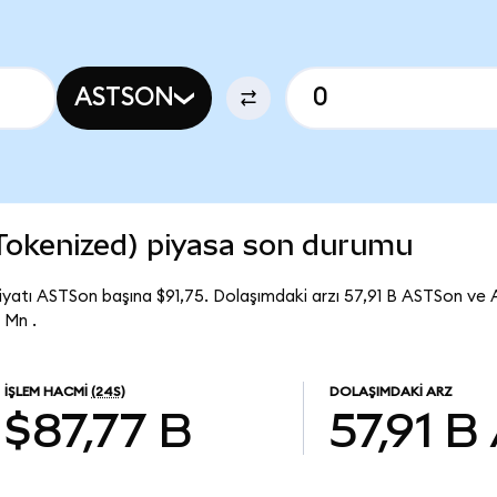
ASTSON
Tokenized) piyasa son durumu
yatı ASTSon başına $91,75. Dolaşımdaki arzı 57,91 B ASTSon ve
 Mn .
İŞLEM HACMI
(24S)
DOLAŞIMDAKI ARZ
$87,77 B
57,91 B