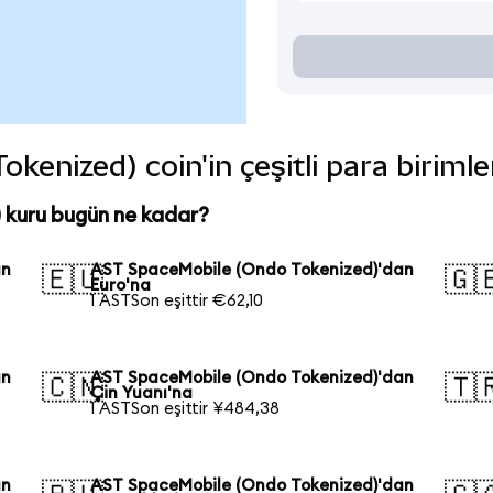
enized) coin'in çeşitli para biriml
kuru bugün ne kadar?
an
AST SpaceMobile (Ondo Tokenized)'dan
🇪🇺
🇬
Euro'na
1 ASTSon eşittir €62,10
an
AST SpaceMobile (Ondo Tokenized)'dan
🇨🇳
🇹
Çin Yuanı'na
1 ASTSon eşittir ¥484,38
an
AST SpaceMobile (Ondo Tokenized)'dan