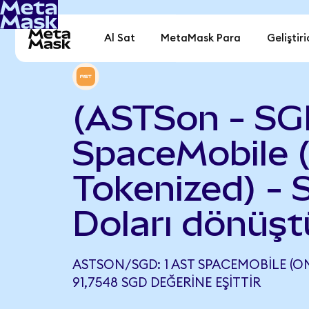
Al Sat
MetaMask Para
Geliştiri
(ASTSon - SG
SpaceMobile 
Tokenized) - 
Doları dönüşt
ASTSON/SGD: 1 AST SPACEMOBILE (O
91,7548 SGD DEĞERINE EŞITTIR