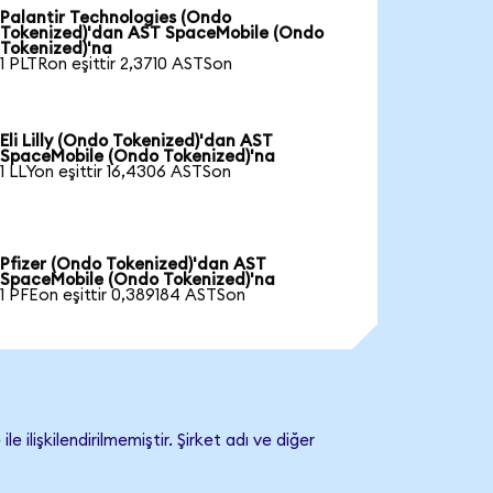
Palantir Technologies (Ondo
Tokenized)'dan AST SpaceMobile (Ondo
Tokenized)'na
1 PLTRon eşittir 2,3710 ASTSon
Eli Lilly (Ondo Tokenized)'dan AST
SpaceMobile (Ondo Tokenized)'na
1 LLYon eşittir 16,4306 ASTSon
Pfizer (Ondo Tokenized)'dan AST
SpaceMobile (Ondo Tokenized)'na
1 PFEon eşittir 0,389184 ASTSon
işkilendirilmemiştir. Şirket adı ve diğer