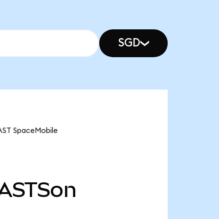
SGD
 AST SpaceMobile
ASTSon