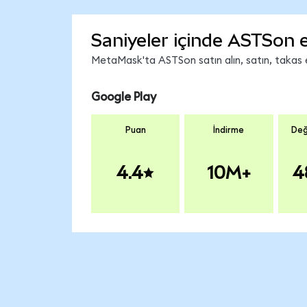
Saniyeler içinde ASTSon 
MetaMask'ta ASTSon satın alın, satın, takas ed
Google Play
Puan
İndirme
Değ
4.4
10M+
4