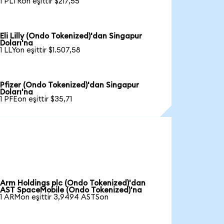
1 PLTRon eşittir $217,55
Eli Lilly (Ondo Tokenized)'dan Singapur
Doları'na
1 LLYon eşittir $1.507,58
Pfizer (Ondo Tokenized)'dan Singapur
Doları'na
1 PFEon eşittir $35,71
Arm Holdings plc (Ondo Tokenized)'dan
AST SpaceMobile (Ondo Tokenized)'na
1 ARMon eşittir 3,9494 ASTSon