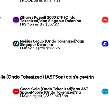
1 HOODon eşittir $119,22
o
iShares Russell 2000 ETF (Ondo
Tokenized)'dan Singapur Doları'na
1 IWMon eşittir $387,97
Nebius Group (Ondo Tokenized)'dan
Singapur Doları'na
1 NBISon eşittir $236,96
le (Ondo Tokenized) (ASTSon) coin'e çevirin
Coca-Cola (Ondo Tokenized)'dan AST
SpaceMobile (Ondo Tokenized)'na
1 KOon eşittir 1,2372 ASTSon