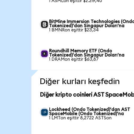
1 ASMLon eşittir $2.219,40
BitMine Immersion Technologies (Ond
Tokenized)'dan Singapur Doları'na
1 BMNRon eşittir $23,34
Roundhill Memory ETF (Ondo
Tokenized)'dan Singapur Doları'na
1 DRAMon eşittir $63,87
Diğer kurları keşfedin
Diğer kripto coinleri AST SpaceMobi
Lockheed (Ondo Tokenized)'dan AST
SpaceMobile (Ondo Tokenized)'na
1 LMTon eşittir 8,2722 ASTSon