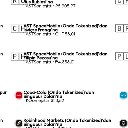
🇷🇺
🇨
Rus Rublesi'na
1 ASTSon eşittir ₽5.905,97
an
AST SpaceMobile (Ondo Tokenized)'dan
🇨🇭
🇧
İsviçre Frangı'na
1 ASTSon eşittir CHF 58,01
an
AST SpaceMobile (Ondo Tokenized)'dan
🇵🇭
🇵
Filipin Pezosu'na
1 ASTSon eşittir ₱4.358,01
pur
Coca-Cola (Ondo Tokenized)'dan
Singapur Doları'na
1 KOon eşittir $113,52
an
Robinhood Markets (Ondo Tokenized)'dan
Singapur Doları'na