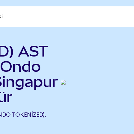
ci
D) AST
(Ondo
Singapur
ür
NDO TOKENIZED),