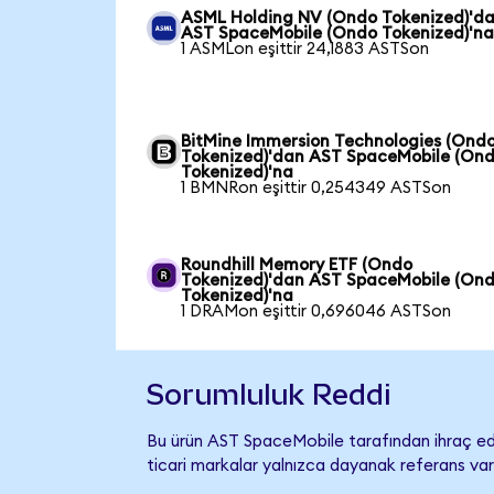
ASML Holding NV (Ondo Tokenized)'d
AST SpaceMobile (Ondo Tokenized)'n
1 ASMLon eşittir 24,1883 ASTSon
BitMine Immersion Technologies (Ond
Tokenized)'dan AST SpaceMobile (On
Tokenized)'na
1 BMNRon eşittir 0,254349 ASTSon
Roundhill Memory ETF (Ondo
Tokenized)'dan AST SpaceMobile (On
Tokenized)'na
1 DRAMon eşittir 0,696046 ASTSon
Sorumluluk Reddi
Bu ürün AST SpaceMobile tarafından ihraç edi
ticari markalar yalnızca dayanak referans var