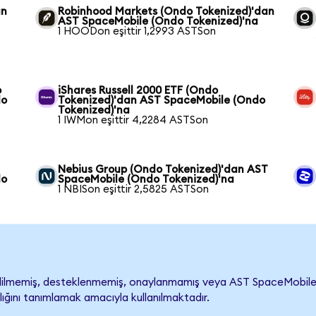
an
Robinhood Markets (Ondo Tokenized)'dan
a
AST SpaceMobile (Ondo Tokenized)'na
1 HOODon eşittir 1,2993 ASTSon
o
iShares Russell 2000 ETF (Ondo
do
Tokenized)'dan AST SpaceMobile (Ondo
Tokenized)'na
1 IWMon eşittir 4,2284 ASTSon
Nebius Group (Ondo Tokenized)'dan AST
do
SpaceMobile (Ondo Tokenized)'na
1 NBISon eşittir 2,5825 ASTSon
lmemiş, desteklenmemiş, onaylanmamış veya AST SpaceMobile ile il
lığını tanımlamak amacıyla kullanılmaktadır.