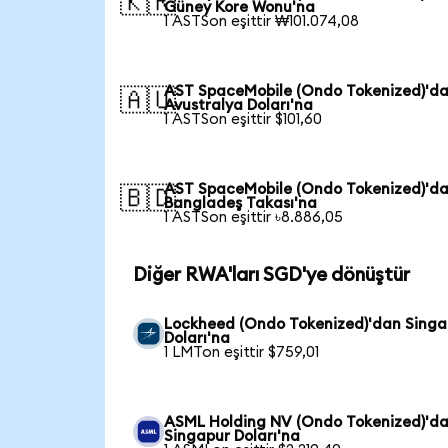
🇰🇷
Güney Kore Wonu'na
1 ASTSon eşittir ₩101.074,08
AST SpaceMobile (Ondo Tokenized)'d
🇦🇺
Avustralya Doları'na
1 ASTSon eşittir $101,60
AST SpaceMobile (Ondo Tokenized)'d
🇧🇩
Bangladeş Takası'na
1 ASTSon eşittir ৳8.886,05
Diğer RWA'ları SGD'ye dönüştür
Lockheed (Ondo Tokenized)'dan Singa
Doları'na
1 LMTon eşittir $759,01
ASML Holding NV (Ondo Tokenized)'d
Singapur Doları'na