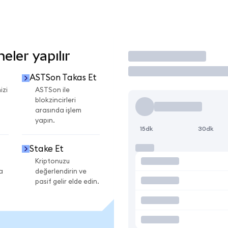
ler yapılır
İşlem Yap
ASTSon Takas Et
izi
ASTSon ile
blokzincirleri
arasında işlem
yapın.
15dk
30dk
Stake Et
Kriptonuzu
a
değerlendirin ve
pasif gelir elde edin.