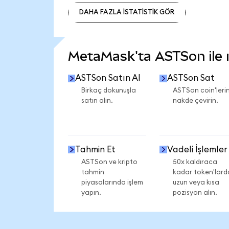
DAHA FAZLA İSTATİSTİK GÖR
DAHA FAZLA İSTATİSTİK GÖR
MetaMask'ta ASTSon ile ne
ASTSon Satın Al
ASTSon Sat
Birkaç dokunuşla
ASTSon coin'lerin
satın alın.
nakde çevirin.
Tahmin Et
Vadeli İşlemler
ASTSon ve kripto
50x kaldıraca
tahmin
kadar token'lard
piyasalarında işlem
uzun veya kısa
yapın.
pozisyon alın.