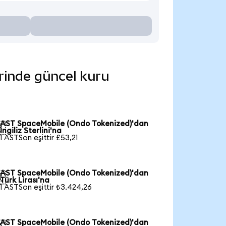
erinde güncel kuru
AST SpaceMobile (Ondo Tokenized)'dan

İngiliz Sterlini'na
1 ASTSon eşittir £53,21
AST SpaceMobile (Ondo Tokenized)'dan

Türk Lirası'na
1 ASTSon eşittir ₺3.424,26
AST SpaceMobile (Ondo Tokenized)'dan