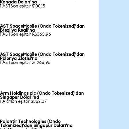

Kanada Doları'na
1 ASTSon eşittir $100,15
AST SpaceMobile (Ondo Tokenized)'dan

Brezilya Reali'na
1 ASTSon eşittir R$365,96
AST SpaceMobile (Ondo Tokenized)'dan

Polonya Zlotisi'na
1 ASTSon eşittir zł 266,95
Arm Holdings plc (Ondo Tokenized)'dan
Singapur Doları'na
1 ARMon eşittir $362,37
Palantir Technologies (Ondo
Tokenized)'dan Singapur Doları'na