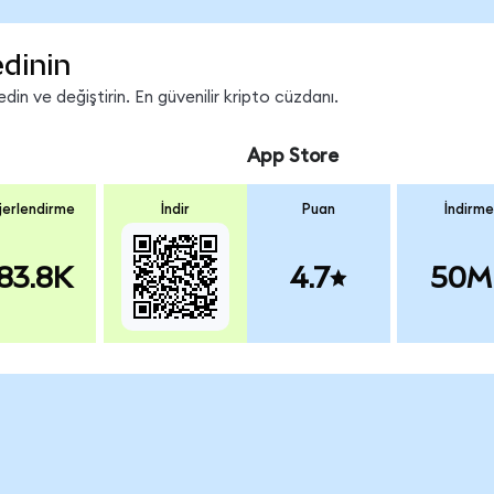
edinin
in ve değiştirin. En güvenilir kripto cüzdanı.
App Store
erlendirme
İndir
Puan
İndirme
83.8K
4.7
50M