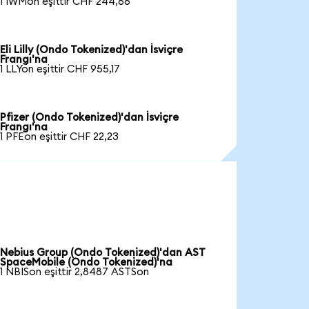
1 IWMon eşittir CHF 244,66
Eli Lilly (Ondo Tokenized)'dan İsviçre
Frangı'na
1 LLYon eşittir CHF 955,17
Pfizer (Ondo Tokenized)'dan İsviçre
Frangı'na
1 PFEon eşittir CHF 22,23
Nebius Group (Ondo Tokenized)'dan AST
SpaceMobile (Ondo Tokenized)'na
1 NBISon eşittir 2,8487 ASTSon