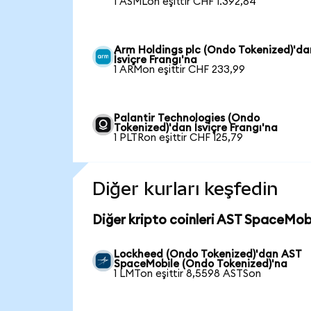
1 ASMLon eşittir CHF 1.392,84
Arm Holdings plc (Ondo Tokenized)'da
İsviçre Frangı'na
1 ARMon eşittir CHF 233,99
Palantir Technologies (Ondo
Tokenized)'dan İsviçre Frangı'na
1 PLTRon eşittir CHF 125,79
Diğer kurları keşfedin
Diğer kripto coinleri AST SpaceMobi
Lockheed (Ondo Tokenized)'dan AST
SpaceMobile (Ondo Tokenized)'na
1 LMTon eşittir 8,5598 ASTSon