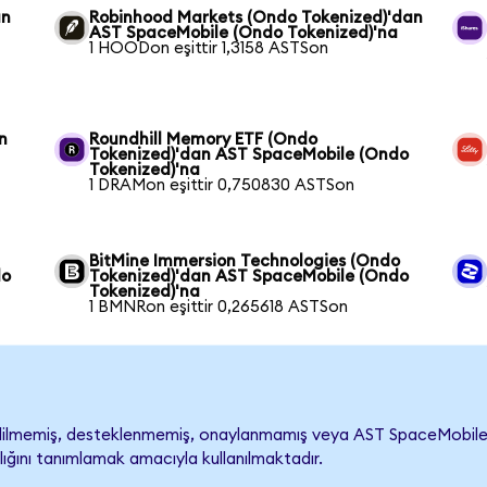
an
Robinhood Markets (Ondo Tokenized)'dan
a
AST SpaceMobile (Ondo Tokenized)'na
1 HOODon eşittir 1,3158 ASTSon
n
Roundhill Memory ETF (Ondo
a
Tokenized)'dan AST SpaceMobile (Ondo
Tokenized)'na
1 DRAMon eşittir 0,750830 ASTSon
BitMine Immersion Technologies (Ondo
do
Tokenized)'dan AST SpaceMobile (Ondo
Tokenized)'na
1 BMNRon eşittir 0,265618 ASTSon
lmemiş, desteklenmemiş, onaylanmamış veya AST SpaceMobile ile il
lığını tanımlamak amacıyla kullanılmaktadır.