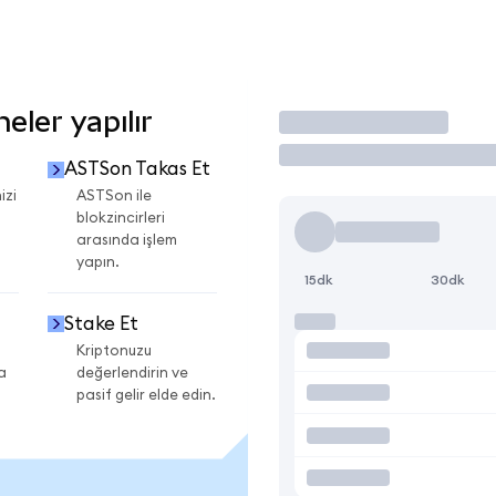
ler yapılır
İşlem Yap
ASTSon Takas Et
izi
ASTSon ile
blokzincirleri
arasında işlem
yapın.
15dk
30dk
Stake Et
Kriptonuzu
a
değerlendirin ve
pasif gelir elde edin.