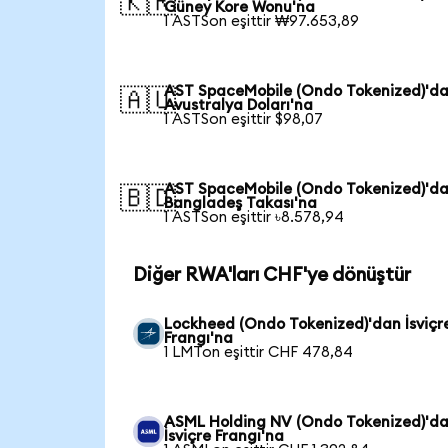
🇰🇷
Güney Kore Wonu'na
1 ASTSon eşittir ₩97.653,89
AST SpaceMobile (Ondo Tokenized)'d
🇦🇺
Avustralya Doları'na
1 ASTSon eşittir $98,07
AST SpaceMobile (Ondo Tokenized)'d
🇧🇩
Bangladeş Takası'na
1 ASTSon eşittir ৳8.578,94
Diğer RWA'ları CHF'ye dönüştür
Lockheed (Ondo Tokenized)'dan İsviçr
Frangı'na
1 LMTon eşittir CHF 478,84
ASML Holding NV (Ondo Tokenized)'d
İsviçre Frangı'na