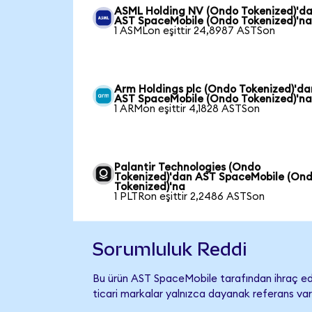
ASML Holding NV (Ondo Tokenized)'d
AST SpaceMobile (Ondo Tokenized)'n
1 ASMLon eşittir 24,8987 ASTSon
Arm Holdings plc (Ondo Tokenized)'da
AST SpaceMobile (Ondo Tokenized)'n
1 ARMon eşittir 4,1828 ASTSon
Palantir Technologies (Ondo
Tokenized)'dan AST SpaceMobile (On
Tokenized)'na
1 PLTRon eşittir 2,2486 ASTSon
Sorumluluk Reddi
Bu ürün AST SpaceMobile tarafından ihraç edi
ticari markalar yalnızca dayanak referans var