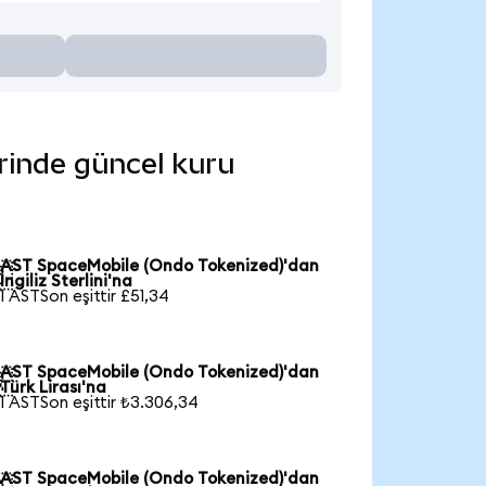
erinde güncel kuru
AST SpaceMobile (Ondo Tokenized)'dan

İngiliz Sterlini'na
1 ASTSon eşittir £51,34
AST SpaceMobile (Ondo Tokenized)'dan

Türk Lirası'na
1 ASTSon eşittir ₺3.306,34
AST SpaceMobile (Ondo Tokenized)'dan