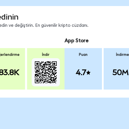
edinin
in ve değiştirin. En güvenilir kripto cüzdanı.
App Store
erlendirme
İndir
Puan
İndirme
83.8K
4.7
50M