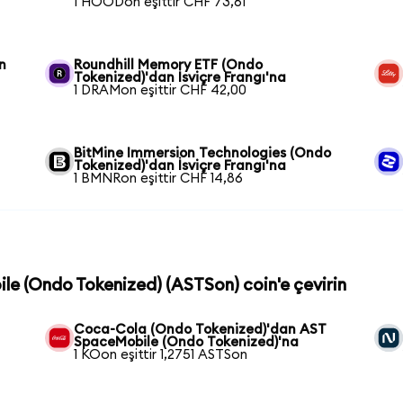
1 HOODon eşittir CHF 73,61
n
Roundhill Memory ETF (Ondo
Tokenized)'dan İsviçre Frangı'na
1 DRAMon eşittir CHF 42,00
BitMine Immersion Technologies (Ondo
Tokenized)'dan İsviçre Frangı'na
1 BMNRon eşittir CHF 14,86
le (Ondo Tokenized) (ASTSon) coin'e çevirin
Coca-Cola (Ondo Tokenized)'dan AST
SpaceMobile (Ondo Tokenized)'na
1 KOon eşittir 1,2751 ASTSon