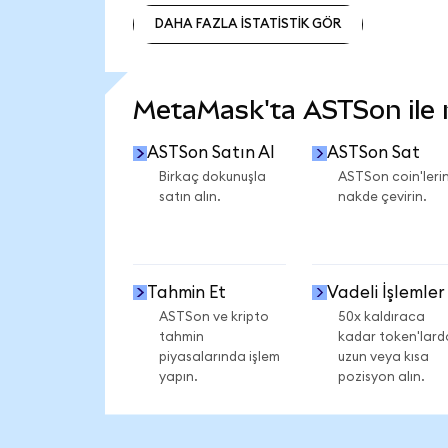
DAHA FAZLA İSTATİSTİK GÖR
DAHA FAZLA İSTATİSTİK GÖR
MetaMask'ta ASTSon ile ne
ASTSon Satın Al
ASTSon Sat
Birkaç dokunuşla
ASTSon coin'lerin
satın alın.
nakde çevirin.
Tahmin Et
Vadeli İşlemler
ASTSon ve kripto
50x kaldıraca
tahmin
kadar token'lard
piyasalarında işlem
uzun veya kısa
yapın.
pozisyon alın.