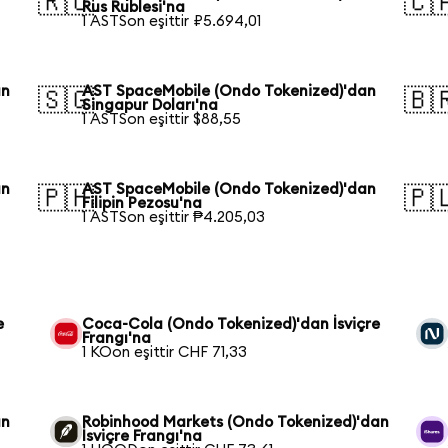
🇷🇺
🇨
Rus Rublesi'na
1 ASTSon eşittir ₽5.694,01
an
AST SpaceMobile (Ondo Tokenized)'dan
🇸🇬
🇧
Singapur Doları'na
1 ASTSon eşittir $88,55
an
AST SpaceMobile (Ondo Tokenized)'dan
🇵🇭
🇵
Filipin Pezosu'na
1 ASTSon eşittir ₱4.205,03
e
Coca-Cola (Ondo Tokenized)'dan İsviçre
Frangı'na
1 KOon eşittir CHF 71,33
an
Robinhood Markets (Ondo Tokenized)'dan
İsviçre Frangı'na