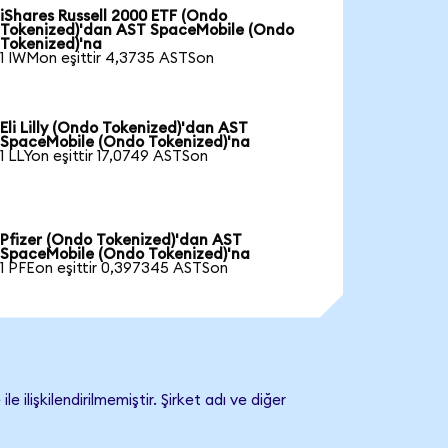
iShares Russell 2000 ETF (Ondo
Tokenized)'dan AST SpaceMobile (Ondo
Tokenized)'na
1 IWMon eşittir 4,3735 ASTSon
Eli Lilly (Ondo Tokenized)'dan AST
SpaceMobile (Ondo Tokenized)'na
1 LLYon eşittir 17,0749 ASTSon
Pfizer (Ondo Tokenized)'dan AST
SpaceMobile (Ondo Tokenized)'na
1 PFEon eşittir 0,397345 ASTSon
işkilendirilmemiştir. Şirket adı ve diğer