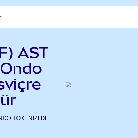
ci
F) AST
(Ondo
sviçre
ür
NDO TOKENIZED),