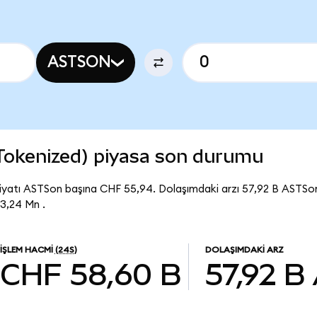
ASTSON
Tokenized) piyasa son durumu
iyatı ASTSon başına CHF 55,94. Dolaşımdaki arzı 57,92 B ASTS
3,24 Mn .
İŞLEM HACMI
(24S)
DOLAŞIMDAKI ARZ
CHF 58,60 B
57,92 B