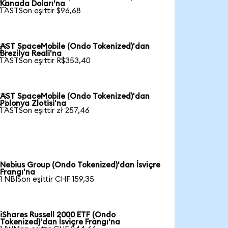

Kanada Doları'na
1 ASTSon eşittir $96,68
AST SpaceMobile (Ondo Tokenized)'dan

Brezilya Reali'na
1 ASTSon eşittir R$353,40
AST SpaceMobile (Ondo Tokenized)'dan

Polonya Zlotisi'na
1 ASTSon eşittir zł 257,46
Nebius Group (Ondo Tokenized)'dan İsviçre
Frangı'na
1 NBISon eşittir CHF 159,35
iShares Russell 2000 ETF (Ondo
Tokenized)'dan İsviçre Frangı'na