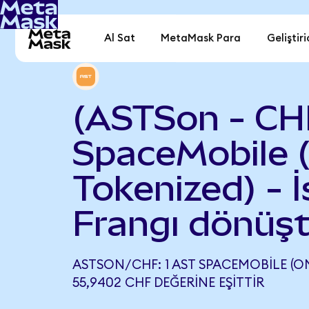
Al Sat
MetaMask Para
Geliştiri
(ASTSon - CH
SpaceMobile 
Tokenized) - İ
Frangı dönüşt
ASTSON/CHF: 1 AST SPACEMOBILE (O
55,9402 CHF DEĞERINE EŞITTIR