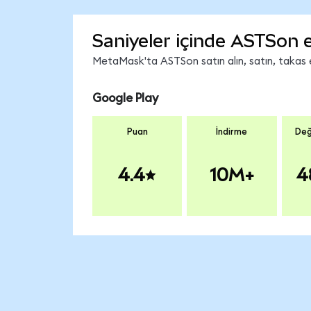
Saniyeler içinde ASTSon 
MetaMask'ta ASTSon satın alın, satın, takas ed
Google Play
Puan
İndirme
Değ
4.4
10M+
4