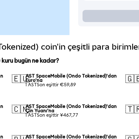
enized) coin'in çeşitli para biriml
kuru bugün ne kadar?
an
AST SpaceMobile (Ondo Tokenized)'dan
🇪🇺
🇬
Euro'na
1 ASTSon eşittir €59,89
an
AST SpaceMobile (Ondo Tokenized)'dan
🇨🇳
🇹
Çin Yuanı'na
1 ASTSon eşittir ¥467,77
an
AST SpaceMobile (Ondo Tokenized)'dan