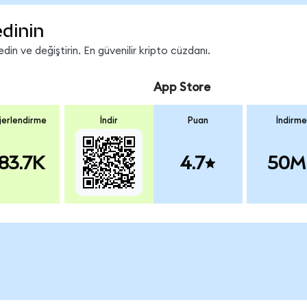
edinin
in ve değiştirin. En güvenilir kripto cüzdanı.
App Store
erlendirme
İndir
Puan
İndirme
83.7K
4.7
50M