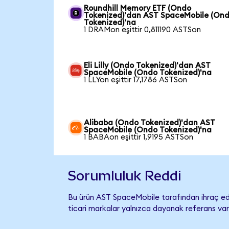
Roundhill Memory ETF (Ondo
Tokenized)'dan AST SpaceMobile (On
Tokenized)'na
1 DRAMon eşittir 0,811190 ASTSon
Eli Lilly (Ondo Tokenized)'dan AST
SpaceMobile (Ondo Tokenized)'na
1 LLYon eşittir 17,1786 ASTSon
Alibaba (Ondo Tokenized)'dan AST
SpaceMobile (Ondo Tokenized)'na
1 BABAon eşittir 1,9195 ASTSon
Sorumluluk Reddi
Bu ürün AST SpaceMobile tarafından ihraç edi
ticari markalar yalnızca dayanak referans var