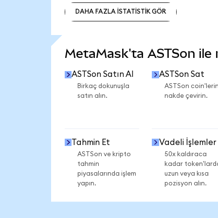
DAHA FAZLA İSTATİSTİK GÖR
DAHA FAZLA İSTATİSTİK GÖR
MetaMask'ta ASTSon ile ne
ASTSon Satın Al
ASTSon Sat
Birkaç dokunuşla
ASTSon coin'lerin
satın alın.
nakde çevirin.
Tahmin Et
Vadeli İşlemler
ASTSon ve kripto
50x kaldıraca
tahmin
kadar token'lard
piyasalarında işlem
uzun veya kısa
yapın.
pozisyon alın.