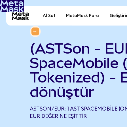
Al Sat
MetaMask Para
Geliştiri
(ASTSon - EU
SpaceMobile 
Tokenized) - 
dönüştür
ASTSON/EUR: 1 AST SPACEMOBILE (ON
EUR DEĞERINE EŞITTIR