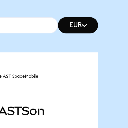
EUR
ve AST SpaceMobile
ASTSon