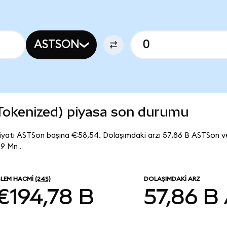
ASTSON
Tokenized) piyasa son durumu
iyatı ASTSon başına €58,54. Dolaşımdaki arzı 57,86 B ASTSon 
9 Mn .
ŞLEM HACMI
(24S)
DOLAŞIMDAKI ARZ
€194,78 B
57,86 B