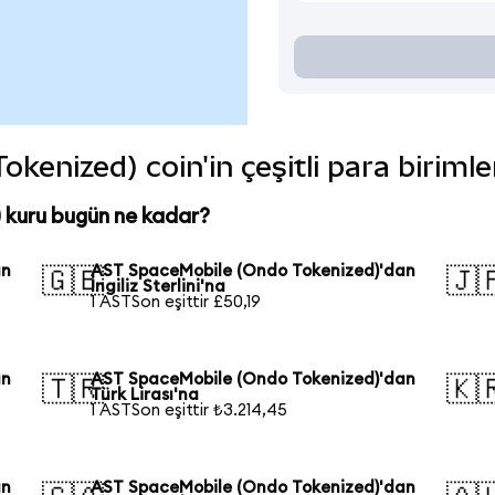
enized) coin'in çeşitli para biriml
kuru bugün ne kadar?
an
AST SpaceMobile (Ondo Tokenized)'dan
🇬🇧
🇯
İngiliz Sterlini'na
1 ASTSon eşittir £50,19
an
AST SpaceMobile (Ondo Tokenized)'dan
🇹🇷
🇰
Türk Lirası'na
1 ASTSon eşittir ₺3.214,45
an
AST SpaceMobile (Ondo Tokenized)'dan