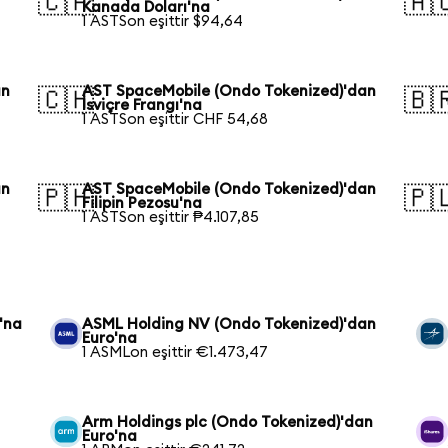
🇨🇦
🇦
Kanada Doları'na
1 ASTSon eşittir $94,64
an
AST SpaceMobile (Ondo Tokenized)'dan
🇨🇭
🇧
İsviçre Frangı'na
1 ASTSon eşittir CHF 54,68
an
AST SpaceMobile (Ondo Tokenized)'dan
🇵🇭
🇵
Filipin Pezosu'na
1 ASTSon eşittir ₱4.107,85
'na
ASML Holding NV (Ondo Tokenized)'dan
Euro'na
1 ASMLon eşittir €1.473,47
Arm Holdings plc (Ondo Tokenized)'dan
Euro'na