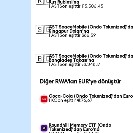
🇷🇺
Rus Rublesi'na
1 ASTSon eşittir ₽5.506,45
AST SpaceMobile (Ondo Tokenized)'d
🇸🇬
Singapur Doları'na
1 ASTSon eşittir $86,59
AST SpaceMobile (Ondo Tokenized)'d
🇧🇩
Bangladeş Takası'na
1 ASTSon eşittir ৳8.348,17
Diğer RWA'ları EUR'ye dönüştür
Coca-Cola (Ondo Tokenized)'dan Euro
1 KOon eşittir €76,67
Roundhill Memory ETF (Ondo
Tokenized)'dan Euro'na