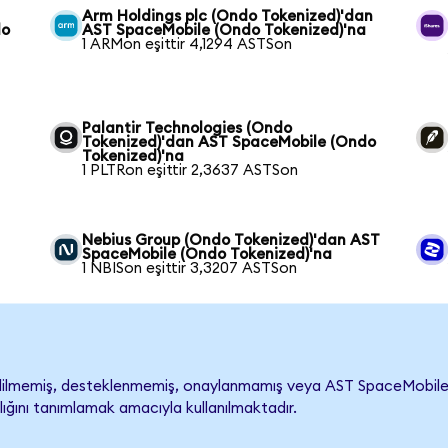
Arm Holdings plc (Ondo Tokenized)'dan
do
AST SpaceMobile (Ondo Tokenized)'na
1 ARMon eşittir 4,1294 ASTSon
Palantir Technologies (Ondo
Tokenized)'dan AST SpaceMobile (Ondo
Tokenized)'na
1 PLTRon eşittir 2,3637 ASTSon
Nebius Group (Ondo Tokenized)'dan AST
SpaceMobile (Ondo Tokenized)'na
1 NBISon eşittir 3,3207 ASTSon
lmemiş, desteklenmemiş, onaylanmamış veya AST SpaceMobile ile il
lığını tanımlamak amacıyla kullanılmaktadır.