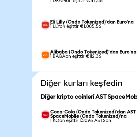
1 DRAMon eşittir €47,48
Eli Lilly (Ondo Tokenized)'dan Euro'na
1 LLYon eşittir €1.005,56
Alibaba (Ondo Tokenized)'dan Euro'na
1 BABAon eşittir €112,36
Diğer kurları keşfedin
Diğer kripto coinleri AST SpaceMobi
Coca-Cola (Ondo Tokenized)'dan AST
SpaceMobile (Ondo Tokenized)'na
1 KOon eşittir 1,3098 ASTSon