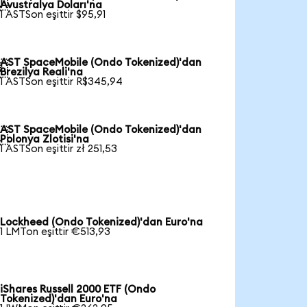

Avustralya Doları'na
1 ASTSon eşittir $95,91
AST SpaceMobile (Ondo Tokenized)'dan

Brezilya Reali'na
1 ASTSon eşittir R$345,94
AST SpaceMobile (Ondo Tokenized)'dan

Polonya Zlotisi'na
1 ASTSon eşittir zł 251,53
Lockheed (Ondo Tokenized)'dan Euro'na
1 LMTon eşittir €513,93
iShares Russell 2000 ETF (Ondo
Tokenized)'dan Euro'na