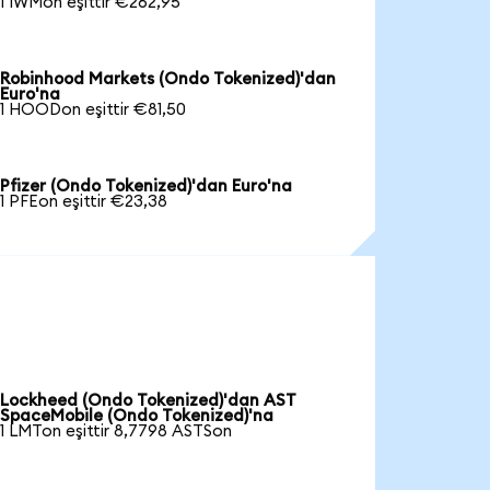
1 IWMon eşittir €262,95
Robinhood Markets (Ondo Tokenized)'dan
Euro'na
1 HOODon eşittir €81,50
Pfizer (Ondo Tokenized)'dan Euro'na
1 PFEon eşittir €23,38
Lockheed (Ondo Tokenized)'dan AST
SpaceMobile (Ondo Tokenized)'na
1 LMTon eşittir 8,7798 ASTSon