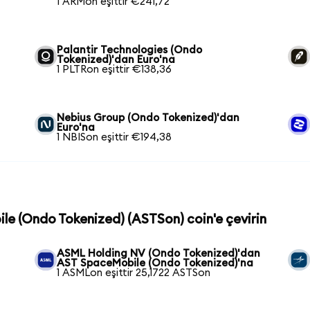
1 ARMon eşittir €241,72
Palantir Technologies (Ondo
Tokenized)'dan Euro'na
1 PLTRon eşittir €138,36
Nebius Group (Ondo Tokenized)'dan
Euro'na
1 NBISon eşittir €194,38
le (Ondo Tokenized) (ASTSon) coin'e çevirin
ASML Holding NV (Ondo Tokenized)'dan
AST SpaceMobile (Ondo Tokenized)'na
1 ASMLon eşittir 25,1722 ASTSon