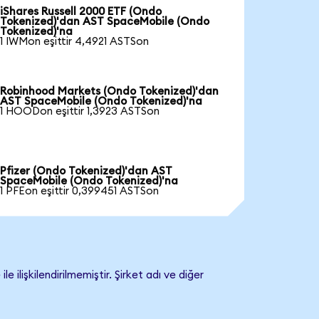
iShares Russell 2000 ETF (Ondo
Tokenized)'dan AST SpaceMobile (Ondo
Tokenized)'na
1 IWMon eşittir 4,4921 ASTSon
Robinhood Markets (Ondo Tokenized)'dan
AST SpaceMobile (Ondo Tokenized)'na
1 HOODon eşittir 1,3923 ASTSon
Pfizer (Ondo Tokenized)'dan AST
SpaceMobile (Ondo Tokenized)'na
1 PFEon eşittir 0,399451 ASTSon
işkilendirilmemiştir. Şirket adı ve diğer