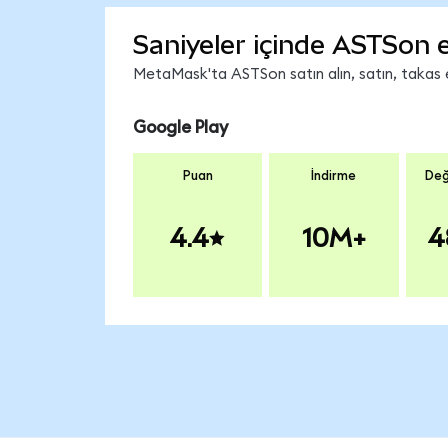
Saniyeler içinde ASTSon 
MetaMask'ta ASTSon satın alın, satın, takas ed
Google Play
Puan
İndirme
Değ
4.4
10M+
4