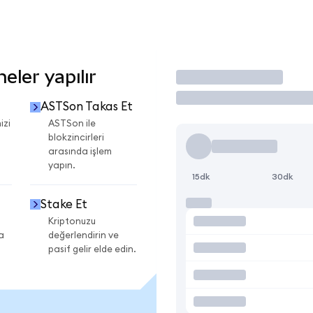
ler yapılır
İşlem Yap
ASTSon Takas Et
izi
ASTSon ile
blokzincirleri
arasında işlem
yapın.
15dk
30dk
Stake Et
Kriptonuzu
a
değerlendirin ve
pasif gelir elde edin.