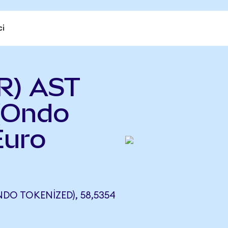
ci
R) AST
(Ondo
Euro
DO TOKENIZED), 58,5354