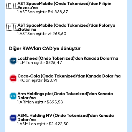
AST SpaceMobile (Ondo Tokenized)'dan Filipin
🇵🇭
Pezosu'na
1 ASTSon eşittir ₱4.388,87
AST SpaceMobile (Ondo Tokenized)'dan Polonya
🇵🇱
Zlotisi'na
1 ASTSon eşittir zł 268,60
Diğer RWA'ları CAD'ye dönüştür
Lockheed (Ondo Tokenized)'dan Kanada Doları'na
1 LMTon eşittir $828,47
Coca-Cola (Ondo Tokenized)'dan Kanada Doları'na
1 KOon eşittir $123,91
Arm Holdings plc (Ondo Tokenized)'dan Kanada
Doları'na
1 ARMon eşittir $395,53
ASML Holding NV (Ondo Tokenized)'dan Kanada
Doları'na
1 ASMLon eşittir $2.422,50