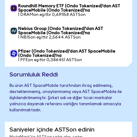
Roundhill Memory ETF (Ondo Tokenized)'dan AST
SpaceMobile (Ondo Tokenized)'na
1 DRAMon eşittir 0,691158 ASTSon
Nebius Group (Ondo Tokenized)'dan AST
SpaceMobile (Ondo Tokenized)'na
1 NBISon eşittir 2,5644 ASTSon
Pfizer (Ondo Tokenized)'dan AST SpaceMobile
(Ondo Tokenized)'na
1 PFEon eşittir 0,386451 ASTSon
Sorumluluk Reddi
Bu ürün AST SpaceMobile tarafından ihraç edilmemiş,
desteklenmemiş, onaylanmamış veya AST SpaceMobile ile
ilişkilendirilmemiştir. Şirket adı ve diğer ticari markalar
yalnızca dayanak referans varlığını tanımlamak amacıyla
kullanılmaktadır.
Saniyeler içinde ASTSon edinin