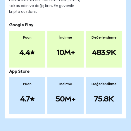
MetaMask'ta ASTSon satın alın, satın,
takas edin ve değiştirin. En güvenilir
kripto cüzdanı.
Google Play
Puan
İndirme
Değerlendirme
4.4
10M+
483.9K
App Store
Puan
İndirme
Değerlendirme
4.7
50M+
75.8K