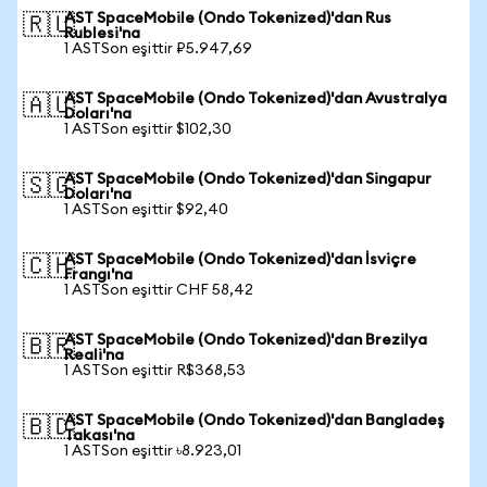
AST SpaceMobile (Ondo Tokenized)'dan Rus
🇷🇺
Rublesi'na
1 ASTSon eşittir ₽5.947,69
AST SpaceMobile (Ondo Tokenized)'dan Avustralya
🇦🇺
Doları'na
1 ASTSon eşittir $102,30
AST SpaceMobile (Ondo Tokenized)'dan Singapur
🇸🇬
Doları'na
1 ASTSon eşittir $92,40
AST SpaceMobile (Ondo Tokenized)'dan İsviçre
🇨🇭
Frangı'na
1 ASTSon eşittir CHF 58,42
AST SpaceMobile (Ondo Tokenized)'dan Brezilya
🇧🇷
Reali'na
1 ASTSon eşittir R$368,53
AST SpaceMobile (Ondo Tokenized)'dan Bangladeş
🇧🇩
Takası'na
1 ASTSon eşittir ৳8.923,01