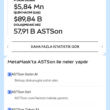
PIYASA DEĞERI
$5,84 Mn
İŞLEM HACMI
(24S)
$89,84 B
DOLAŞIMDAKI ARZ
57,91 B
ASTSon
DAHA FAZLA İSTATİSTİK GÖR
DAHA FAZLA İSTATİSTİK GÖR
MetaMask'ta ASTSon ile neler yapılır
ASTSon Satın Al
Birkaç dokunuşla satın alın.
ASTSon Sat
ASTSon coin'lerinizi nakde çevirin.
ASTSon Takas Et