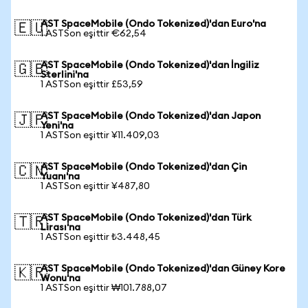
AST SpaceMobile (Ondo Tokenized)'dan Euro'na
🇪🇺
1 ASTSon eşittir €62,54
AST SpaceMobile (Ondo Tokenized)'dan İngiliz
🇬🇧
Sterlini'na
1 ASTSon eşittir £53,59
AST SpaceMobile (Ondo Tokenized)'dan Japon
🇯🇵
Yeni'na
1 ASTSon eşittir ¥11.409,03
AST SpaceMobile (Ondo Tokenized)'dan Çin
🇨🇳
Yuanı'na
1 ASTSon eşittir ¥487,80
AST SpaceMobile (Ondo Tokenized)'dan Türk
🇹🇷
Lirası'na
1 ASTSon eşittir ₺3.448,45
AST SpaceMobile (Ondo Tokenized)'dan Güney Kore
🇰🇷
Wonu'na
1 ASTSon eşittir ₩101.788,07