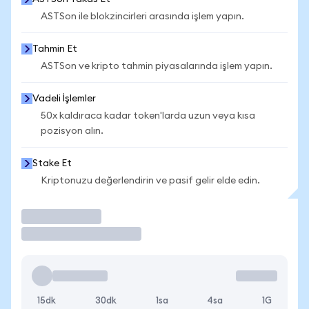
ASTSon ile blokzincirleri arasında işlem yapın.
Tahmin Et
ASTSon ve kripto tahmin piyasalarında işlem yapın.
Vadeli İşlemler
50x kaldıraca kadar token'larda uzun veya kısa
pozisyon alın.
Stake Et
Kriptonuzu değerlendirin ve pasif gelir elde edin.
İşlem Yap
15dk
30dk
1sa
4sa
1G