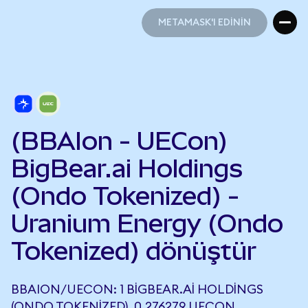
METAMASK'I EDİNİN
METAMASK'I EDİNİN
(BBAIon - UECon)
BigBear.ai Holdings
(Ondo Tokenized) -
Uranium Energy (Ondo
Tokenized) dönüştür
BBAION/UECON: 1 BIGBEAR.AI HOLDINGS
(ONDO TOKENIZED), 0,276279 UECON