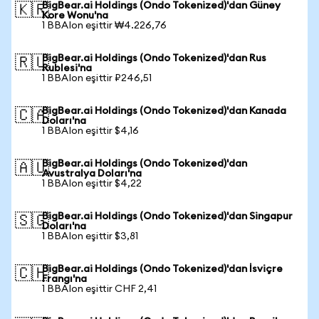
BigBear.ai Holdings (Ondo Tokenized)'dan Güney
🇰🇷
Kore Wonu'na
1 BBAIon eşittir ₩4.226,76
BigBear.ai Holdings (Ondo Tokenized)'dan Rus
🇷🇺
Rublesi'na
1 BBAIon eşittir ₽246,51
BigBear.ai Holdings (Ondo Tokenized)'dan Kanada
🇨🇦
Doları'na
1 BBAIon eşittir $4,16
BigBear.ai Holdings (Ondo Tokenized)'dan
🇦🇺
Avustralya Doları'na
1 BBAIon eşittir $4,22
BigBear.ai Holdings (Ondo Tokenized)'dan Singapur
🇸🇬
Doları'na
1 BBAIon eşittir $3,81
BigBear.ai Holdings (Ondo Tokenized)'dan İsviçre
🇨🇭
Frangı'na
1 BBAIon eşittir CHF 2,41