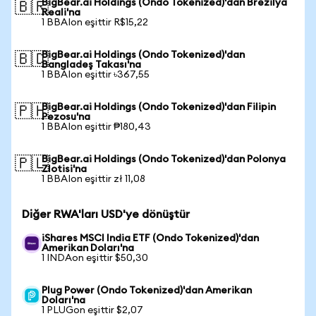
BigBear.ai Holdings (Ondo Tokenized)'dan Brezilya
🇧🇷
Reali'na
1 BBAIon eşittir R$15,22
BigBear.ai Holdings (Ondo Tokenized)'dan
🇧🇩
Bangladeş Takası'na
1 BBAIon eşittir ৳367,55
BigBear.ai Holdings (Ondo Tokenized)'dan Filipin
🇵🇭
Pezosu'na
1 BBAIon eşittir ₱180,43
BigBear.ai Holdings (Ondo Tokenized)'dan Polonya
🇵🇱
Zlotisi'na
1 BBAIon eşittir zł 11,08
Diğer RWA'ları USD'ye dönüştür
iShares MSCI India ETF (Ondo Tokenized)'dan
Amerikan Doları'na
1 INDAon eşittir $50,30
Plug Power (Ondo Tokenized)'dan Amerikan
Doları'na
1 PLUGon eşittir $2,07