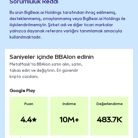
Sorumluluk Reddi
Bu ürün BigBear.ai Holdings tarafından ihraç edilmemiş,
desteklenmemiş, onaylanmamış veya BigBear.ai Holdings ile
ilişkilendirilmemiştir. Şirket adı ve diğer ticari markalar
yalnızca dayanak referans varlığını tanımlamak amacıyla
kullanılmaktadır.
Saniyeler içinde BBAIon edinin
MetaMask'ta BBAIon satın alın, satın,
takas edin ve değiştirin. En güvenilir
kripto cüzdanı.
Google Play
Puan
İndirme
Değerlendirme
4.4
10M+
483.7K