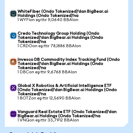
WhiteFiber (Ondo Tokenized)'dan BigBear.ai
Holdings (Ondo Tokenized)'na
1 WYFIon eşittir 9,0640 BBAIon
Credo Technology Group Holding (Ondo
Tokenized)'dan BigBear.ai Holdings (Ondo
Tokenized)'na
1 CRDOon eşittir 78,1886 BBAIon
Invesco DB Commodity Index Tracking Fund (Ondo
Tokenized)'dan BigBear.ai Holdings (Ondo
Tokenized)'na
1 DBCon eşittir 9,6768 BBAIon
Global X Robotics & Artificial Intelligence ETF
(Ondo Tokenized)'dan BigBear.ai Holdings (Ondo
Tokenized)'na
1 BOTZon eşittir 12,5690 BBAIon
Vanguard Real Estate ETF (Ondo Tokenized)'dan
BigBear.ai Holdings (Ondo Tokenized)'na
1 VNQon eşittir 33,7912 BBAIon