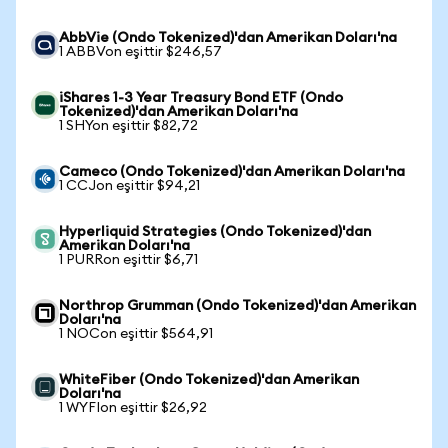
AbbVie (Ondo Tokenized)'dan Amerikan Doları'na
1 ABBVon eşittir $246,57
iShares 1-3 Year Treasury Bond ETF (Ondo
Tokenized)'dan Amerikan Doları'na
1 SHYon eşittir $82,72
Cameco (Ondo Tokenized)'dan Amerikan Doları'na
1 CCJon eşittir $94,21
Hyperliquid Strategies (Ondo Tokenized)'dan
Amerikan Doları'na
1 PURRon eşittir $6,71
Northrop Grumman (Ondo Tokenized)'dan Amerikan
Doları'na
1 NOCon eşittir $564,91
WhiteFiber (Ondo Tokenized)'dan Amerikan
Doları'na
1 WYFIon eşittir $26,92