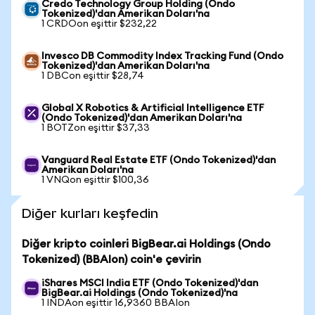
Credo Technology Group Holding (Ondo
Tokenized)'dan Amerikan Doları'na
1 CRDOon eşittir $232,22
Invesco DB Commodity Index Tracking Fund (Ondo
Tokenized)'dan Amerikan Doları'na
1 DBCon eşittir $28,74
Global X Robotics & Artificial Intelligence ETF
(Ondo Tokenized)'dan Amerikan Doları'na
1 BOTZon eşittir $37,33
Vanguard Real Estate ETF (Ondo Tokenized)'dan
Amerikan Doları'na
1 VNQon eşittir $100,36
Diğer kurları keşfedin
Diğer kripto coinleri BigBear.ai Holdings (Ondo
Tokenized) (BBAIon) coin'e çevirin
iShares MSCI India ETF (Ondo Tokenized)'dan
BigBear.ai Holdings (Ondo Tokenized)'na
1 INDAon eşittir 16,9360 BBAIon