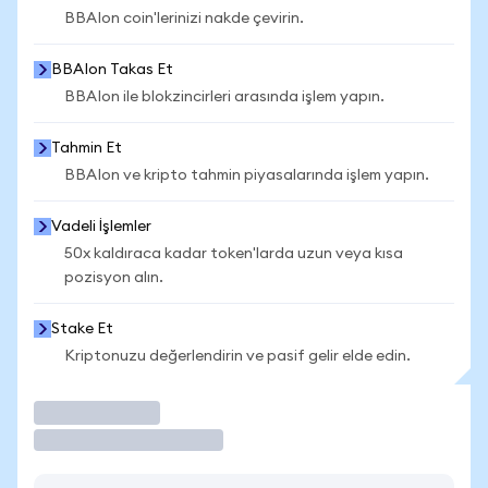
BBAIon coin'lerinizi nakde çevirin.
BBAIon Takas Et
BBAIon ile blokzincirleri arasında işlem yapın.
Tahmin Et
BBAIon ve kripto tahmin piyasalarında işlem yapın.
Vadeli İşlemler
50x kaldıraca kadar token'larda uzun veya kısa
pozisyon alın.
Stake Et
Kriptonuzu değerlendirin ve pasif gelir elde edin.
İşlem Yap