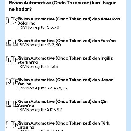
Rivian Automotive (Ondo Tokenized) kuru bugün
ne kadar?
Rivian Automotive (Ondo Tokenized)'dan Amerikan
🇺🇸
Doları'na
1 RIVNon eşittir $15,70
Rivian Automotive (Ondo Tokenized)'dan Euro'na
🇪🇺
1 RIVNon eşittir €13,60
Rivian Automotive (Ondo Tokenized)'dan İngiliz
🇬🇧
Sterlini'na
1 RIVNon eşittir £11,65
Rivian Automotive (Ondo Tokenized)'dan Japon
🇯🇵
Yeni'na
1 RIVNon eşittir ¥2.478,55
Rivian Automotive (Ondo Tokenized)'dan Çin
🇨🇳
Yuanı'na
1 RIVNon eşittir ¥105,97
Rivian Automotive (Ondo Tokenized)'dan Türk
🇹🇷
Lirası'na