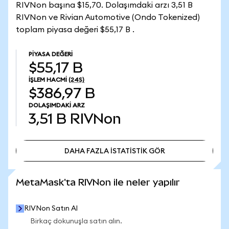
RIVNon başına $15,70. Dolaşımdaki arzı 3,51 B
RIVNon ve Rivian Automotive (Ondo Tokenized)
toplam piyasa değeri $55,17 B .
PIYASA DEĞERI
$55,17 B
İŞLEM HACMI
(24S)
$386,97 B
DOLAŞIMDAKI ARZ
3,51 B
RIVNon
DAHA FAZLA İSTATİSTİK GÖR
DAHA FAZLA İSTATİSTİK GÖR
MetaMask'ta RIVNon ile neler yapılır
RIVNon Satın Al
Birkaç dokunuşla satın alın.