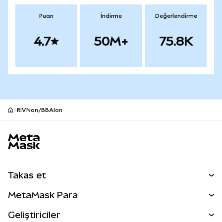
Puan
İndirme
Değerlendirme
4.7
50M+
75.8K
RIVNon/BBAIon
MetaMask site alt bilgisi
Takas et
Takas İşlemleri
MetaMask Para
Tahmin Et
YENİ
Kripto Al
Geliştiriciler
Perps
YENİ