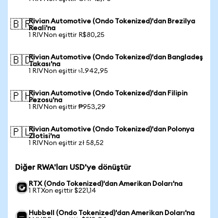
Rivian Automotive (Ondo Tokenized)'dan Brezilya
🇧🇷
Reali'na
1 RIVNon eşittir R$80,25
Rivian Automotive (Ondo Tokenized)'dan Bangladeş
🇧🇩
Takası'na
1 RIVNon eşittir ৳1.942,95
Rivian Automotive (Ondo Tokenized)'dan Filipin
🇵🇭
Pezosu'na
1 RIVNon eşittir ₱953,29
Rivian Automotive (Ondo Tokenized)'dan Polonya
🇵🇱
Zlotisi'na
1 RIVNon eşittir zł 58,52
Diğer RWA'ları USD'ye dönüştür
RTX (Ondo Tokenized)'dan Amerikan Doları'na
1 RTXon eşittir $221,14
Hubbell (Ondo Tokenized)'dan Amerikan Doları'na