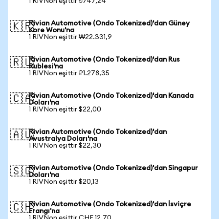
1 RIVNon eşittir ₺747,24
Rivian Automotive (Ondo Tokenized)'dan Güney
🇰🇷
Kore Wonu'na
1 RIVNon eşittir ₩22.331,9
Rivian Automotive (Ondo Tokenized)'dan Rus
🇷🇺
Rublesi'na
1 RIVNon eşittir ₽1.278,35
Rivian Automotive (Ondo Tokenized)'dan Kanada
🇨🇦
Doları'na
1 RIVNon eşittir $22,00
Rivian Automotive (Ondo Tokenized)'dan
🇦🇺
Avustralya Doları'na
1 RIVNon eşittir $22,30
Rivian Automotive (Ondo Tokenized)'dan Singapur
🇸🇬
Doları'na
1 RIVNon eşittir $20,13
Rivian Automotive (Ondo Tokenized)'dan İsviçre
🇨🇭
Frangı'na
1 RIVNon eşittir CHF 12,70