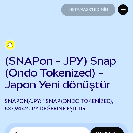
METAMASK'I EDİNİN
METAMASK'I EDİNİN
(SNAPon - JPY) Snap
(Ondo Tokenized) -
Japon Yeni dönüştür
SNAPON/JPY: 1 SNAP (ONDO TOKENIZED),
837,9442 JPY DEĞERINE EŞITTIR