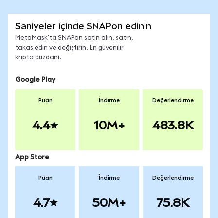
Saniyeler içinde SNAPon edinin
MetaMask'ta SNAPon satın alın, satın,
takas edin ve değiştirin. En güvenilir
kripto cüzdanı.
Google Play
Puan
İndirme
Değerlendirme
4.4
10M+
483.8K
App Store
Puan
İndirme
Değerlendirme
4.7
50M+
75.8K