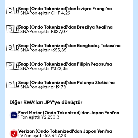
Snap (Ondo Tokenized)'dan İsviçre Frangı'na
🇨🇭
1 SNAPon eşittir CHF 4,29
Snap (Ondo Tokenized)'dan Brezilya Reali'na
🇧🇷
1 SNAPon eşittir R$27,07
Snap (Ondo Tokenized)'dan Bangladeş Takası'na
🇧🇩
1 SNAPon eşittir ৳655,35
Snap (Ondo Tokenized)'dan Filipin Pezosu'na
🇵🇭
1 SNAPon eşittir ₱322,35
Snap (Ondo Tokenized)'dan Polonya Zlotisi'na
🇵🇱
1 SNAPon eşittir zł 19,73
Diğer RWA'ları JPY'ye dönüştür
Ford Motor (Ondo Tokenized)'dan Japon Yeni'na
1 Fon eşittir ¥2.250,3
Verizon (Ondo Tokenized)'dan Japon Yeni'na
1 VZon eşittir ¥7.647,23