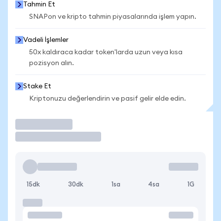
Tahmin Et
SNAPon ve kripto tahmin piyasalarında işlem yapın.
Vadeli İşlemler
50x kaldıraca kadar token'larda uzun veya kısa
pozisyon alın.
Stake Et
Kriptonuzu değerlendirin ve pasif gelir elde edin.
İşlem Yap
15dk
30dk
1sa
4sa
1G