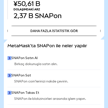
¥50,61 B
DOLAŞIMDAKI ARZ
2,37 B
SNAPon
DAHA FAZLA İSTATİSTİK GÖR
DAHA FAZLA İSTATİSTİK GÖR
MetaMask'ta SNAPon ile neler yapılır
SNAPon Satın Al
Birkaç dokunuşla satın alın.
SNAPon Sat
SNAPon coin'lerinizi nakde çevirin.
SNAPon Takas Et
SNAPon ile blokzincirleri arasında işlem yapın.