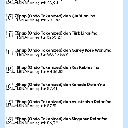
🇬🇧
1 SNAPon eşittir £3,94
Snap (Ondo Tokenized)'dan Çin Yuanı'na
🇨🇳
1 SNAPon eşittir ¥35,83
Snap (Ondo Tokenized)'dan Türk Lirası'na
🇹🇷
1 SNAPon eşittir ₺253,27
Snap (Ondo Tokenized)'dan Güney Kore Wonu'na
🇰🇷
1 SNAPon eşittir ₩7.475,89
Snap (Ondo Tokenized)'dan Rus Rublesi'na
🇷🇺
1 SNAPon eşittir ₽436,83
Snap (Ondo Tokenized)'dan Kanada Doları'na
🇨🇦
1 SNAPon eşittir $7,41
Snap (Ondo Tokenized)'dan Avustralya Doları'na
🇦🇺
1 SNAPon eşittir $7,51
Snap (Ondo Tokenized)'dan Singapur Doları'na
🇸🇬
1 SNAPon eşittir $6,79