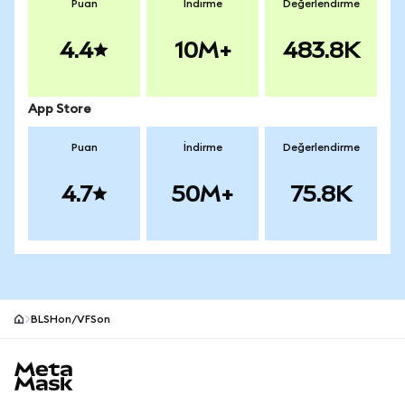
Puan
İndirme
Değerlendirme
4.4
10M+
483.8K
App Store
Puan
İndirme
Değerlendirme
4.7
50M+
75.8K
BLSHon/VFSon
MetaMask site alt bilgisi