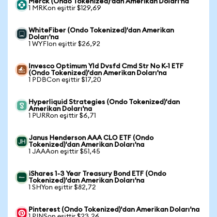
Merck (Ondo Tokenized)'dan Amerikan Doları'na
1 MRKon eşittir $129,69
WhiteFiber (Ondo Tokenized)'dan Amerikan
Doları'na
1 WYFIon eşittir $26,92
Invesco Optimum Yld Dvsfd Cmd Str No K-1 ETF
(Ondo Tokenized)'dan Amerikan Doları'na
1 PDBCon eşittir $17,20
Hyperliquid Strategies (Ondo Tokenized)'dan
Amerikan Doları'na
1 PURRon eşittir $6,71
Janus Henderson AAA CLO ETF (Ondo
Tokenized)'dan Amerikan Doları'na
1 JAAAon eşittir $51,45
iShares 1-3 Year Treasury Bond ETF (Ondo
Tokenized)'dan Amerikan Doları'na
1 SHYon eşittir $82,72
Pinterest (Ondo Tokenized)'dan Amerikan Doları'na
1 PINSon eşittir $23,26