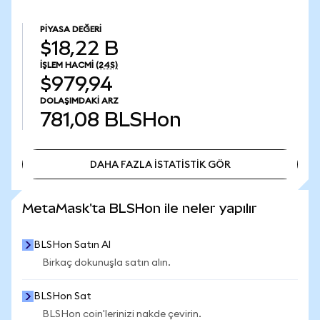
PIYASA DEĞERI
$18,22 B
İŞLEM HACMI
(24S)
$979,94
DOLAŞIMDAKI ARZ
781,08
BLSHon
DAHA FAZLA İSTATİSTİK GÖR
DAHA FAZLA İSTATİSTİK GÖR
MetaMask'ta BLSHon ile neler yapılır
BLSHon Satın Al
Birkaç dokunuşla satın alın.
BLSHon Sat
BLSHon coin'lerinizi nakde çevirin.