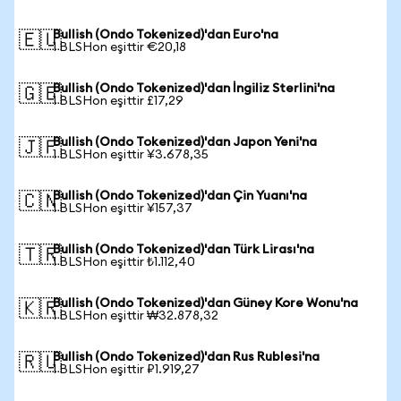
Bullish (Ondo Tokenized)'dan Euro'na
🇪🇺
1 BLSHon eşittir €20,18
Bullish (Ondo Tokenized)'dan İngiliz Sterlini'na
🇬🇧
1 BLSHon eşittir £17,29
Bullish (Ondo Tokenized)'dan Japon Yeni'na
🇯🇵
1 BLSHon eşittir ¥3.678,35
Bullish (Ondo Tokenized)'dan Çin Yuanı'na
🇨🇳
1 BLSHon eşittir ¥157,37
Bullish (Ondo Tokenized)'dan Türk Lirası'na
🇹🇷
1 BLSHon eşittir ₺1.112,40
Bullish (Ondo Tokenized)'dan Güney Kore Wonu'na
🇰🇷
1 BLSHon eşittir ₩32.878,32
Bullish (Ondo Tokenized)'dan Rus Rublesi'na
🇷🇺
1 BLSHon eşittir ₽1.919,27