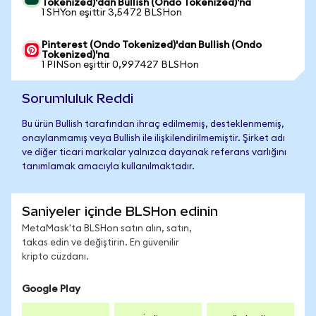
Tokenized)'dan Bullish (Ondo Tokenized)'na
1 SHYon eşittir 3,5472 BLSHon
Pinterest (Ondo Tokenized)'dan Bullish (Ondo
Tokenized)'na
1 PINSon eşittir 0,997427 BLSHon
Sorumluluk Reddi
Bu ürün Bullish tarafından ihraç edilmemiş, desteklenmemiş,
onaylanmamış veya Bullish ile ilişkilendirilmemiştir. Şirket adı
ve diğer ticari markalar yalnızca dayanak referans varlığını
tanımlamak amacıyla kullanılmaktadır.
Saniyeler içinde BLSHon edinin
MetaMask'ta BLSHon satın alın, satın,
takas edin ve değiştirin. En güvenilir
kripto cüzdanı.
Google Play