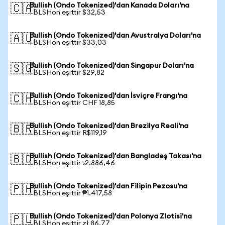
Bullish (Ondo Tokenized)'dan Kanada Doları'na
🇨🇦
1 BLSHon eşittir $32,53
Bullish (Ondo Tokenized)'dan Avustralya Doları'na
🇦🇺
1 BLSHon eşittir $33,03
Bullish (Ondo Tokenized)'dan Singapur Doları'na
🇸🇬
1 BLSHon eşittir $29,82
Bullish (Ondo Tokenized)'dan İsviçre Frangı'na
🇨🇭
1 BLSHon eşittir CHF 18,85
Bullish (Ondo Tokenized)'dan Brezilya Reali'na
🇧🇷
1 BLSHon eşittir R$119,19
Bullish (Ondo Tokenized)'dan Bangladeş Takası'na
🇧🇩
1 BLSHon eşittir ৳2.886,46
Bullish (Ondo Tokenized)'dan Filipin Pezosu'na
🇵🇭
1 BLSHon eşittir ₱1.417,58
Bullish (Ondo Tokenized)'dan Polonya Zlotisi'na
🇵🇱
1 BLSHon eşittir zł 86,77