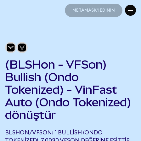
METAMASK'I EDİNİN
METAMASK'I EDİNİN
(BLSHon - VFSon)
Bullish (Ondo
Tokenized) - VinFast
Auto (Ondo Tokenized)
dönüştür
BLSHON/VFSON: 1 BULLISH (ONDO
TOKENIZED), 7,0030 VFSON DEĞERINE EŞITTIR