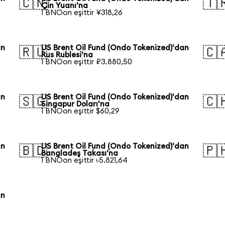
🇨🇳
🇹
Çin Yuanı'na
1 BNOon eşittir ¥318,26
an
US Brent Oil Fund (Ondo Tokenized)'dan
🇷🇺
🇨
Rus Rublesi'na
1 BNOon eşittir ₽3.880,50
an
US Brent Oil Fund (Ondo Tokenized)'dan
🇸🇬
🇨
Singapur Doları'na
1 BNOon eşittir $60,29
an
US Brent Oil Fund (Ondo Tokenized)'dan
🇧🇩
🇵
Bangladeş Takası'na
1 BNOon eşittir ৳5.821,64
an