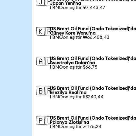
🇯🇵
Japon Yeni'na
1 BNOon eşittir ¥7.443,47
US Brent Oil Fund (Ondo Tokenized)'d
🇰🇷
Güney Kore Wonu'na
1 BNOon eşittir ₩66.408,43
US Brent Oil Fund (Ondo Tokenized)'d
🇦🇺
Avustralya Doları'na
1 BNOon eşittir $66,75
US Brent Oil Fund (Ondo Tokenized)'d
🇧🇷
Brezilya Reali'na
1 BNOon eşittir R$240,44
US Brent Oil Fund (Ondo Tokenized)'d
🇵🇱
Polonya Zlotisi'na
1 BNOon eşittir zł 175,24