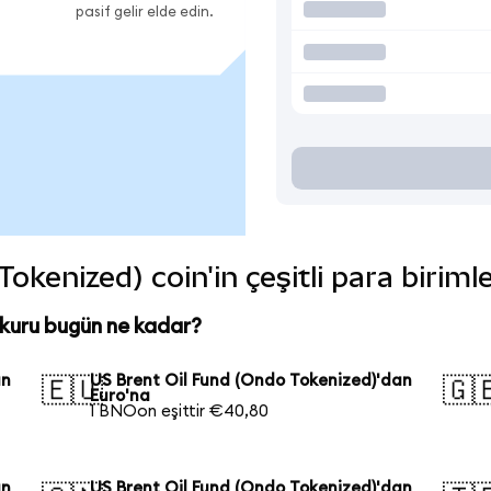
pasif gelir elde edin.
okenized) coin'in çeşitli para biriml
 kuru bugün ne kadar?
an
US Brent Oil Fund (Ondo Tokenized)'dan
🇪🇺
🇬
Euro'na
1 BNOon eşittir €40,80
an
US Brent Oil Fund (Ondo Tokenized)'dan