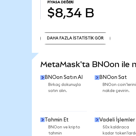
PIYASA DEĞERI
$8,34 B
DAHA FAZLA İSTATİSTİK GÖR
DAHA FAZLA İSTATİSTİK GÖR
MetaMask'ta BNOon ile ne
BNOon Satın Al
BNOon Sat
Birkaç dokunuşla
BNOon coin'lerini
satın alın.
nakde çevirin.
Tahmin Et
Vadeli İşlemler
BNOon ve kripto
50x kaldıraca
tahmin
kadar token'lard