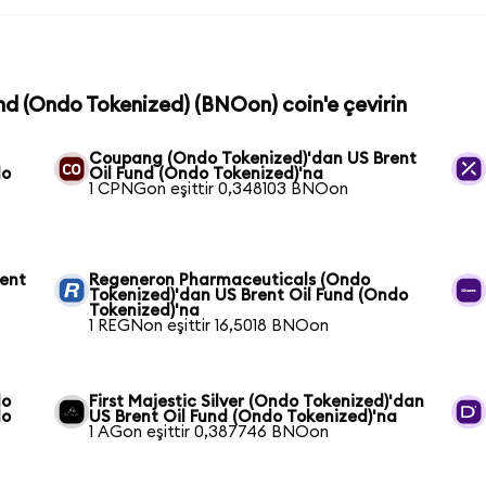
und (Ondo Tokenized) (BNOon) coin'e çevirin
Coupang (Ondo Tokenized)'dan US Brent
do
Oil Fund (Ondo Tokenized)'na
1 CPNGon eşittir 0,348103 BNOon
ent
Regeneron Pharmaceuticals (Ondo
Tokenized)'dan US Brent Oil Fund (Ondo
Tokenized)'na
1 REGNon eşittir 16,5018 BNOon
do
First Majestic Silver (Ondo Tokenized)'dan
do
US Brent Oil Fund (Ondo Tokenized)'na
1 AGon eşittir 0,387746 BNOon