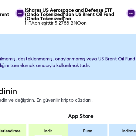
iShares US Aerospace and Defense ETF
rent
(Ondo Tokenized)'dan US Brent Oil Fund
(Ondo Tokenized)'na
1 ITAon eşittir 5,2788 BNOon
lmemiş, desteklenmemiş, onaylanmamış veya US Brent Oil Fund ile i
lığını tanımlamak amacıyla kullanılmaktadır.
dinin
n ve değiştirin. En güvenilir kripto cüzdanı.
App Store
erlendirme
İndir
Puan
İndirme