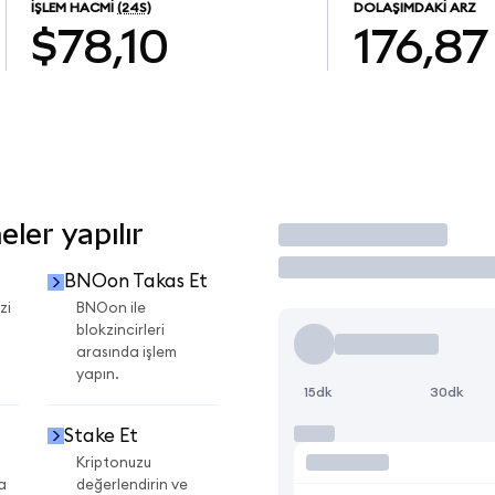
İŞLEM HACMI
(24S)
DOLAŞIMDAKI ARZ
$78,10
176,87
ler yapılır
İşlem Yap
BNOon Takas Et
zi
BNOon ile
blokzincirleri
arasında işlem
yapın.
15dk
30dk
Stake Et
Kriptonuzu
a
değerlendirin ve