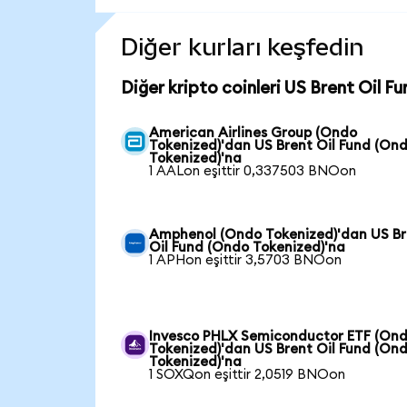
Diğer kurları keşfedin
Diğer kripto coinleri US Brent Oil F
American Airlines Group (Ondo
Tokenized)'dan US Brent Oil Fund (On
Tokenized)'na
1 AALon eşittir 0,337503 BNOon
Amphenol (Ondo Tokenized)'dan US Br
Oil Fund (Ondo Tokenized)'na
1 APHon eşittir 3,5703 BNOon
Invesco PHLX Semiconductor ETF (On
Tokenized)'dan US Brent Oil Fund (On
Tokenized)'na
1 SOXQon eşittir 2,0519 BNOon