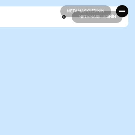
METAMASK'I EDİNİN
METAMASK'I EDİNİN
METAMASK'I EDİNİN
METAMASK'I EDİNİN