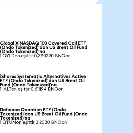
Global X NASDAQ 100 Covered Call ETF
(Ondo Tokenized)'dan US Brent Oil Fund
(Ondo Tokenized)'na
1 QYLDon eşittir 0,390290 BNOon
iShares Systematic Alternatives Active
ETF (Ondo Tokenized)'dan US Brent Oil
Fund (Ondo Tokenized)'na
1 IALTon eşittir 0,611194 BNOon
Defiance Quantum ETF (Ondo
Tokenized)'dan US Brent Oil Fund (Ondo
Tokenized)'na
1 QTUMon eşittir 3,2330 BNOon