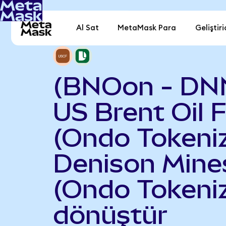
Al Sat
MetaMask Para
Geliştiri
(BNOon - DN
US Brent Oil 
(Ondo Tokeniz
Denison Mine
(Ondo Tokeni
dönüştür