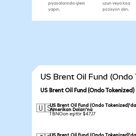
piyasalarında işlem
uzun veya kısa
yapın.
pozisyon alın.
US Brent Oil Fund (Ondo T
US Brent Oil Fund (Ondo Tokenized)
US Brent Oil Fund (Ondo Tokenized)'d
🇺🇸
Amerikan Doları'na
1 BNOon eşittir $47,17
US Brent Oil Fund (Ondo Tokenized)'d