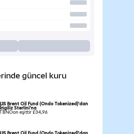
erinde güncel kuru
US Brent Oil Fund (Ondo Tokenized)'dan

İngiliz Sterlini'na
1 BNOon eşittir £34,96
US Brent Oil Fund (Ondo Tokenized)'dan