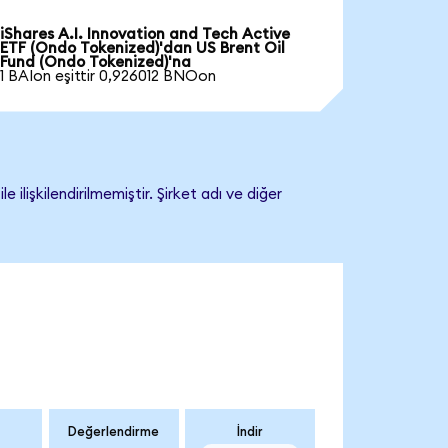
iShares A.I. Innovation and Tech Active
ETF (Ondo Tokenized)'dan US Brent Oil
Fund (Ondo Tokenized)'na
1 BAIon eşittir 0,926012 BNOon
lişkilendirilmemiştir. Şirket adı ve diğer
Değerlendirme
İndir