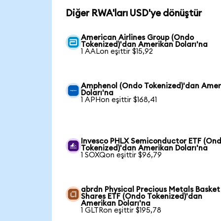
Diğer RWA'ları USD'ye dönüştür
American Airlines Group (Ondo
Tokenized)'dan Amerikan Doları'na
1 AALon eşittir $15,92
Amphenol (Ondo Tokenized)'dan Amer
Doları'na
1 APHon eşittir $168,41
Invesco PHLX Semiconductor ETF (On
Tokenized)'dan Amerikan Doları'na
1 SOXQon eşittir $96,79
abrdn Physical Precious Metals Basket
Shares ETF (Ondo Tokenized)'dan
Amerikan Doları'na
1 GLTRon eşittir $195,78