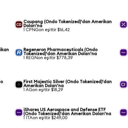
Coupang (Ondo Tokenized)'dan Amerikan
Doları'na
1 CPNGon eşittir $16,42
ikan
Regeneron Pharmaceuticals (Ondo
Tokenized)'dan Amerikan Doları'na
1 REGNon eşittir $778,39
do
First Majestic Silver (Ondo Tokenized)'dan
Amerikan Doları'na
1 AGon eşittir $18,29
iShares US Aerospace and Defense ETF
(Ondo Tokenized)'dan Amerikan Doları'na
1 ITAon eşittir $249,00