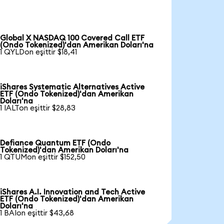
Global X NASDAQ 100 Covered Call ETF
(Ondo Tokenized)'dan Amerikan Doları'na
1 QYLDon eşittir $18,41
iShares Systematic Alternatives Active
ETF (Ondo Tokenized)'dan Amerikan
Doları'na
1 IALTon eşittir $28,83
Defiance Quantum ETF (Ondo
Tokenized)'dan Amerikan Doları'na
1 QTUMon eşittir $152,50
iShares A.I. Innovation and Tech Active
ETF (Ondo Tokenized)'dan Amerikan
Doları'na
1 BAIon eşittir $43,68