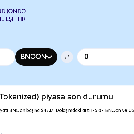
ND (ONDO
E EŞITTIR
BNOON
 Tokenized) piyasa son durumu
iyatı BNOon başına $47,17. Dolaşımdaki arzı 176,87 BNOon ve US