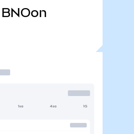
BNOon
1sa
4sa
1G