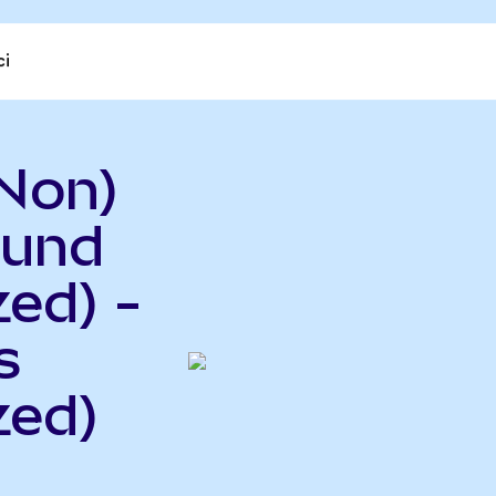
ci
Non)
Fund
ed) -
s
zed)