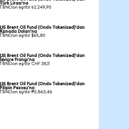

Türk Lirası'na
1 BNOon eşittir ₺2.249,90
US Brent Oil Fund (Ondo Tokenized)'dan

Kanada Doları'na
1 BNOon eşittir $65,80
US Brent Oil Fund (Ondo Tokenized)'dan

İsviçre Frangı'na
1 BNOon eşittir CHF 38,11
US Brent Oil Fund (Ondo Tokenized)'dan

Filipin Pezosu'na
1 BNOon eşittir ₱2.863,46